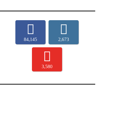
84,145
2,673
3,580