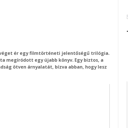
véget ér egy filmtörténeti jelentőségű trilógia.
óta megíródott egy újabb könyv. Egy biztos, a
dság ötven árnyalatát, bízva abban, hogy lesz