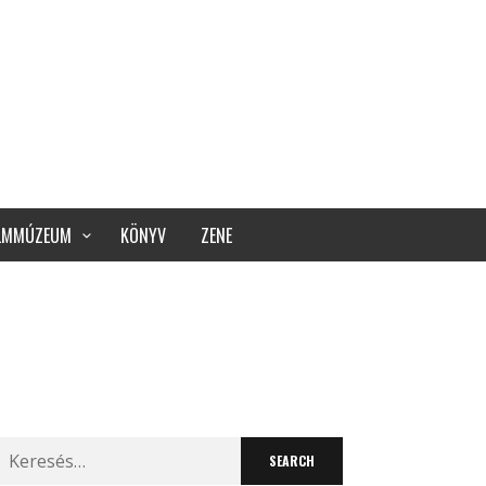
ILMMÚZEUM
KÖNYV
ZENE
Search
for: