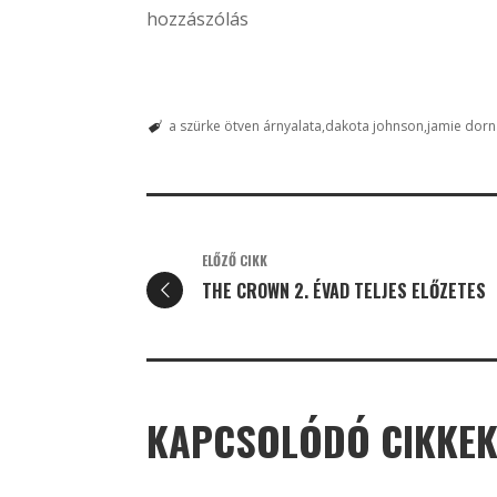
hozzászólás
a szürke ötven árnyalata
dakota johnson
jamie dor
ELŐZŐ CIKK
THE CROWN 2. ÉVAD TELJES ELŐZETES
KAPCSOLÓDÓ CIKKE