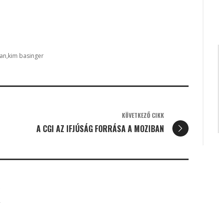
nan
kim basinger
KÖVETKEZŐ CIKK
A CGI AZ IFJÚSÁG FORRÁSA A MOZIBAN
K