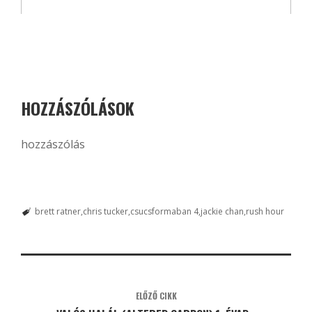
HOZZÁSZÓLÁSOK
hozzászólás
brett ratner
chris tucker
csucsformaban 4
jackie chan
rush hour
ELŐZŐ CIKK