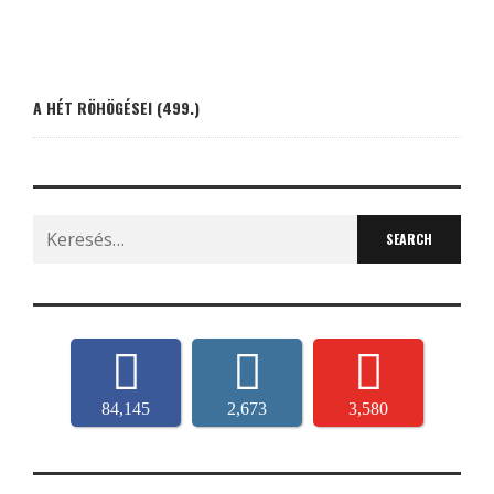
A HÉT RÖHÖGÉSEI (499.)
Search
for:
84,145
2,673
3,580