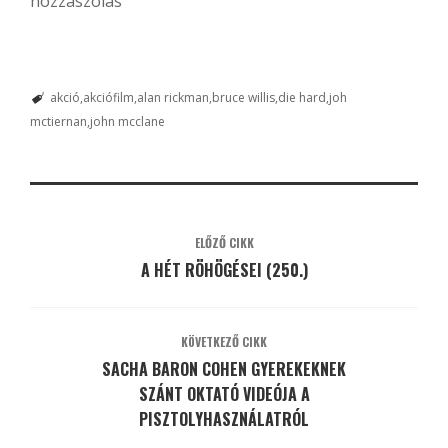
hozzászólás
akció
akciófilm
alan rickman
bruce willis
die hard
joh
mctiernan
john mcclane
ELŐZŐ CIKK
A HÉT RÖHÖGÉSEI (250.)
KÖVETKEZŐ CIKK
SACHA BARON COHEN GYEREKEKNEK
SZÁNT OKTATÓ VIDEÓJA A
PISZTOLYHASZNÁLATRÓL