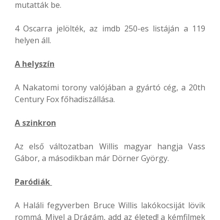
mutatták be.
4 Oscarra jelölték, az imdb 250-es listáján a 119
helyen áll.
A helyszín
A Nakatomi torony valójában a gyártó cég, a 20th
Century Fox főhadiszállása.
A szinkron
Az első változatban Willis magyar hangja Vass
Gábor, a másodikban már Dörner György.
Paródiák
A Haláli fegyverben Bruce Willis lakókocsiját lövik
rommá. Mivel a Drágám, add az életed! a kémfilmek