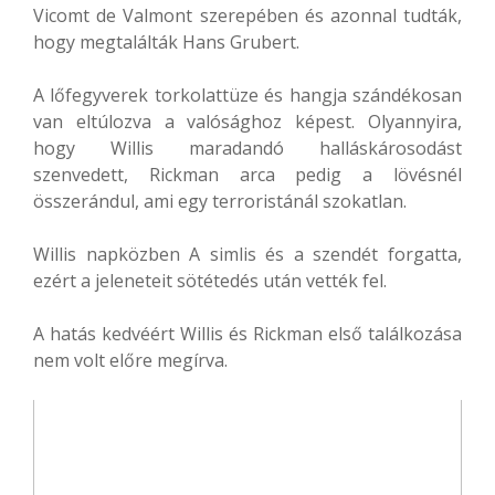
Vicomt de Valmont szerepében és azonnal tudták,
hogy megtalálták Hans Grubert.
A lőfegyverek torkolattüze és hangja szándékosan
van eltúlozva a valósághoz képest. Olyannyira,
hogy Willis maradandó halláskárosodást
szenvedett, Rickman arca pedig a lövésnél
összerándul, ami egy terroristánál szokatlan.
Willis napközben A simlis és a szendét forgatta,
ezért a jeleneteit sötétedés után vették fel.
A hatás kedvéért Willis és Rickman első találkozása
nem volt előre megírva.