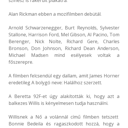
színész is rákerült plakátra.
Alan Rickman ebben a mozifilmben debütál.
Arnold Schwarzenegger, Burt Reynolds, Sylvester
Stallone, Harrison Ford, Mel Gibson, Al Pacino, Tom
Berenger, Nick Nolte, Richard Gere, Charles
Bronson, Don Johnson, Richard Dean Anderson,
Michael Madsen mind esélyesek voltak a
főszerepre.
A filmben felcsendül egy dallam, amit James Horner
eredetileg A bolygó neve: Halálhoz szerzett.
A Beretta 92F-et úgy alakították ki, hogy azt a
balkezes Willis is kényelmesen tudja használni.
Willisnek a Nő a volánnál című filmben tetszett
Bonnie Bedeila és ragaszkodott hozzá, hogy a