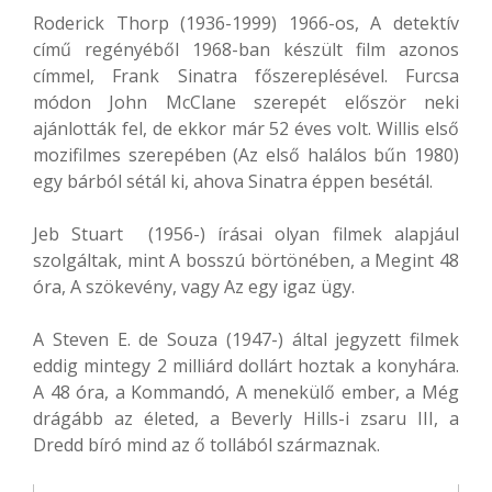
Roderick Thorp (1936-1999) 1966-os, A detektív
című regényéből 1968-ban készült film azonos
címmel, Frank Sinatra főszereplésével. Furcsa
módon John McClane szerepét először neki
ajánlották fel, de ekkor már 52 éves volt. Willis első
mozifilmes szerepében (Az első halálos bűn 1980)
egy bárból sétál ki, ahova Sinatra éppen besétál.
Jeb Stuart (1956-) írásai olyan filmek alapjául
szolgáltak, mint A bosszú börtönében, a Megint 48
óra, A szökevény, vagy Az egy igaz ügy.
A Steven E. de Souza (1947-) által jegyzett filmek
eddig mintegy 2 milliárd dollárt hoztak a konyhára.
A 48 óra, a Kommandó, A menekülő ember, a Még
drágább az életed, a Beverly Hills-i zsaru III, a
Dredd bíró mind az ő tollából származnak.