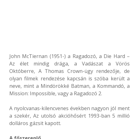
John McTiernan (1951-) a Ragadozó, a Die Hard –
Az élet mindig drága, a Vadászat a Vörös
Októberre, A Thomas Crown-ügy rendezője, de
olyan filmek rendezése kapcsán is szóba került a
neve, mint a Mindörökké Batman, a Kommandó, a
Mission: Impossible, vagy a Ragadozó 2.
A nyolcvanas-kilencvenes években nagyon jól ment
a szekér, Az utolsó akcióhősért 1993-ban 5 millió
dolláros gázsit kapott.
A főszereplő