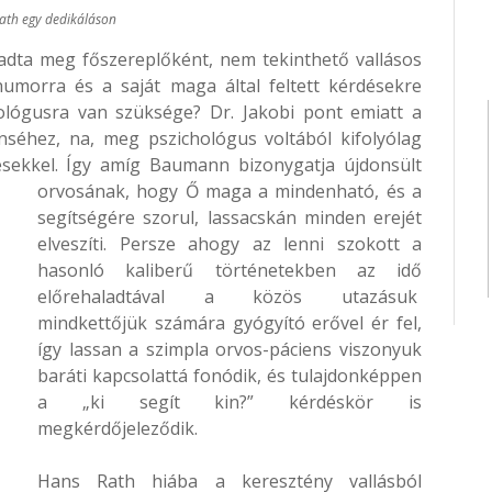
ath egy dedikáláson
gadta meg főszereplőként, nem tekinthető vallásos
umorra és a saját maga által feltett kérdésekre
hológusra van szüksége? Dr. Jakobi pont emiatt a
enséhez, na, meg pszichológus voltából kifolyólag
ésekkel. Így amíg Baumann bizonygatja újdonsült
orvosának, hogy
Ő maga a mindenható, és a
segítségére szorul, lassacskán minden erejét
elveszíti. Persze ahogy az lenni szokott a
hasonló kaliberű történetekben az idő
előrehaladtával a közös utazásuk
mindkettőjük számára gyógyító erővel ér fel,
így lassan a
szimpla orvos-páciens viszonyuk
baráti kapcsolattá fonódik, és tulajdonképpen
a „ki segít kin?” kérdéskör is
megkérdőjeleződik.
Hans Rath hiába a keresztény vallásból