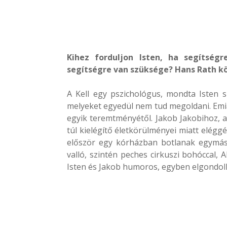
Kihez forduljon Isten, ha segítségr
segítségre van szüksége? Hans Rath kö
A Kell egy pszichológus, mondta Isten 
melyeket egyedül nem tud megoldani. Emia
egyik teremtményétől. Jakob Jakobihoz, a 
túl kielégítő életkörülményei miatt elégg
először egy kórházban botlanak egymásb
valló, szintén peches cirkuszi bohóccal, 
Isten és Jakob humoros, egyben elgondol