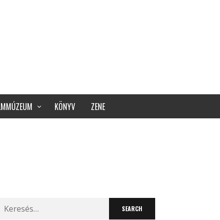
ILMMÚZEUM
KÖNYV
ZENE
Search
for: