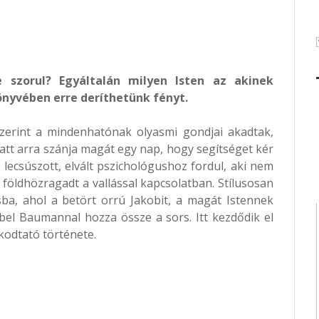
e szorul? Egyáltalán milyen Isten az akinek
nyvében erre deríthetünk fényt.
szerint a mindenhatónak olyasmi gondjai akadtak,
tt arra szánja magát egy nap, hogy segítséget kér
lecsúszott, elvált pszichológushoz fordul, aki nem
é földhözragadt a vallással kapcsolatban. Stílusosan
a, ahol a betört orrú Jakobit, a magát Istennek
Abel Baumannal hozza össze a sors. Itt kezdődik el
kodtató története.