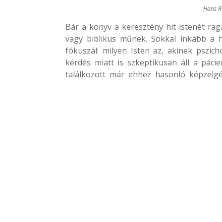
Hans R
Bár a könyv a keresztény hit istenét ra
vagy biblikus műnek. Sokkal inkább a h
fókuszál: milyen Isten az, akinek pszic
kérdés miatt is szkeptikusan áll a páci
találkozott már ehhez hasonló képzelg