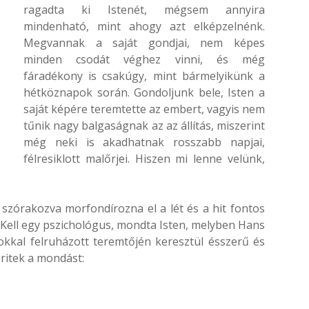
ragadta ki Istenét, mégsem annyira
mindenható, mint ahogy azt elképzelnénk.
Megvannak a saját gondjai, nem képes
minden csodát véghez vinni, és még
fáradékony is csakúgy, mint bármelyikünk a
hétköznapok során. Gondoljunk bele, Isten a
saját képére teremtette az embert, vagyis nem
tűnik nagy balgaságnak az az állítás, miszerint
még neki is akadhatnak rosszabb napjai,
félresiklott malőrjei. Hiszen mi lenne velünk,
.
i szórakozva morfondírozna el a lét és a hit fontos
Kell egy pszichológus, mondta Isten, melyben Hans
kkal felruházott teremtőjén keresztül ésszerű és
ritek a mondást: