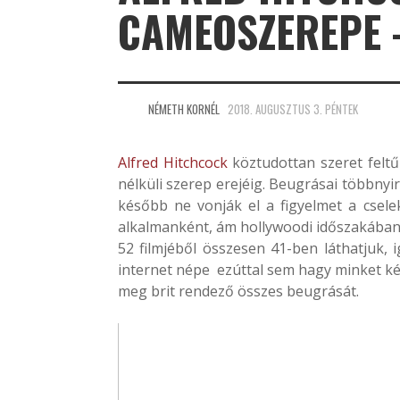
CAMEOSZEREPE 
NÉMETH KORNÉL
2018. AUGUSZTUS 3. PÉNTEK
Alfred Hitchcock
köztudottan szeret feltűn
nélküli szerep erejéig. Beugrásai többnyir
később ne vonják el a figyelmet a csele
alkalmanként, ám hollywoodi időszakában
52 filmjéből összesen 41-ben láthatjuk, 
internet népe ezúttal sem hagy minket két
meg brit rendező összes beugrását.