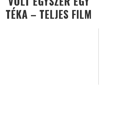
VOLT EGYSZER EGY
TÉKA – TELJES FILM