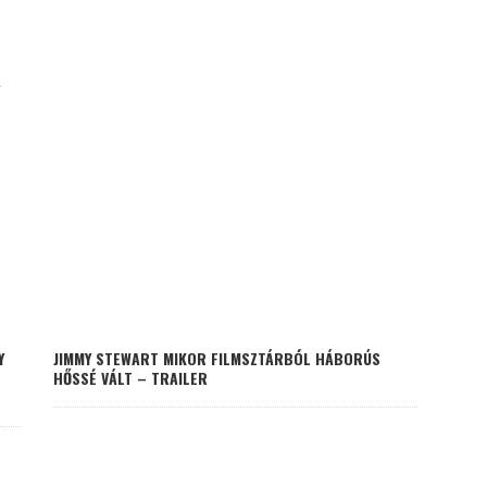
K
Y
JIMMY STEWART MIKOR FILMSZTÁRBÓL HÁBORÚS
HŐSSÉ VÁLT – TRAILER