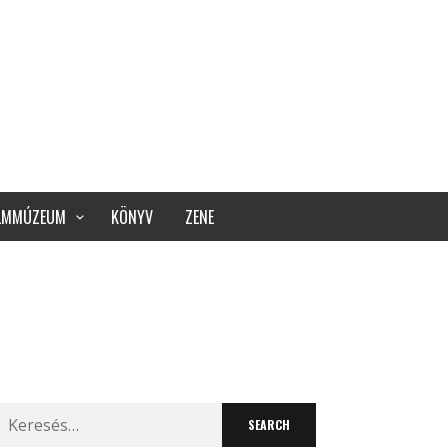
ILMMÚZEUM
KÖNYV
ZENE
Search
for: