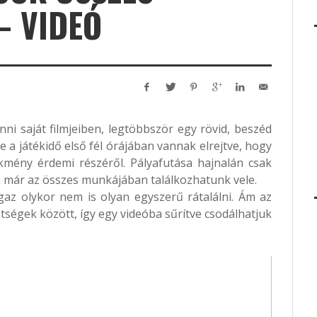
– VIDEÓ
ni saját filmjeiben, legtöbbször egy rövid, beszéd
e a játékidő első fél órájában vannak elrejtve, hogy
kmény érdemi részéről. Pályafutása hajnalán csak
 már az összes munkájában találkozhatunk vele.
igaz olykor nem is olyan egyszerű rátalálni. Ám az
ségek között, így egy videóba sűrítve csodálhatjuk