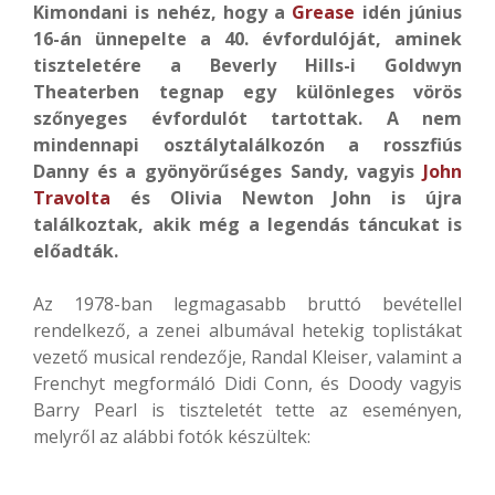
Kimondani is nehéz, hogy a
Grease
idén június
16-án ünnepelte a 40. évfordulóját, aminek
tiszteletére a Beverly Hills-i Goldwyn
Theaterben tegnap egy különleges vörös
szőnyeges évfordulót tartottak. A nem
mindennapi osztálytalálkozón a rosszfiús
Danny és a gyönyörűséges Sandy, vagyis
John
Travolta
és Olivia Newton John is újra
találkoztak, akik még a legendás táncukat is
előadták.
Az 1978-ban legmagasabb bruttó bevétellel
rendelkező, a zenei albumával hetekig toplistákat
vezető musical rendezője, Randal Kleiser, valamint a
Frenchyt megformáló Didi Conn, és Doody vagyis
Barry Pearl is tiszteletét tette az eseményen,
melyről az alábbi fotók készültek: