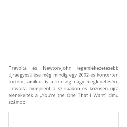
Travolta és Newton-John legemlékezetesebb
újraegyesülése még mindig egy 2002-es koncerten
történt, amikor is a könség nagy meglepetésére
Travolta megjelent a színpadon és közösen újra
elénekelték a „You’re the One That I Want” című
számot: