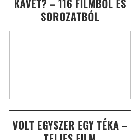
KÁVÉT? – 116 FILMBŐL ÉS
SOROZATBÓL
VOLT EGYSZER EGY TÉKA –
TELJES FILM