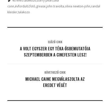
40 eves talalkozo
barry pearl
didi
conn
évforduló
fotó
grease
john travolta
olivia newton-john
randal
kleisler
talakozo
ELŐZŐ CIKK
A VOLT EGYSZER EGY TÉKA ŐSBEMUTATÓJA
SZEPTEMBERBEN A CINEFESTEN LESZ!
KÖVETKEZŐ CIKK
MICHAEL CAINE MEGVÁLASZOLTA AZ
EREDET VÉGÉT