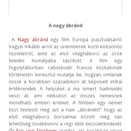
A nagy ábránd
A
Nagy ábránd
egy film Európa pusztulásáról.
Vagyis inkább arról az úriemberek közti kölcsönös
tiszteletről, amit az első világháború az örök
feledés homályába taszított. A film egy
fogolytáborban raboskodó francia közkatonák
történetén keresztül mutatja be, hogyan omlanak
össze a korábban századokon át képviselt etikai
értékrendek. A helyüket a ma ismert hadviselés
veszi át, ami nélkülözi az összes nemesnek
mondható emberi értéket. A filmben egy német
tiszt testesíti meg azt a naiv ,,ábrándot” hogy az
első világháború borzalmai között még van
lehetőség továbbvinni a régi idők becsületkódexét.
Őt
Eric von Storheim
alakítja, aki korábban olyan