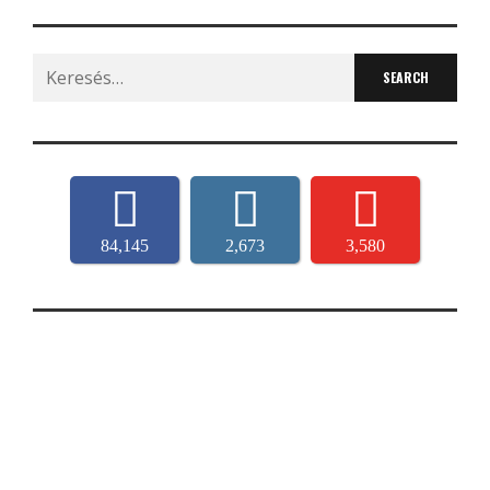
Search
for:
84,145
2,673
3,580