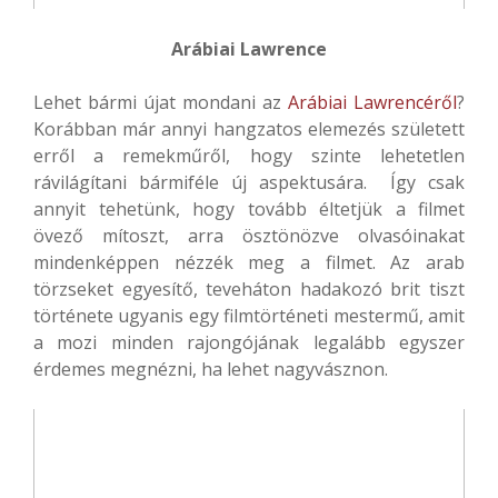
Arábiai Lawrence
Lehet bármi újat mondani az
Arábiai Lawrencéről
?
Korábban már annyi hangzatos elemezés született
erről a remekműről, hogy szinte lehetetlen
rávilágítani bármiféle új aspektusára. Így csak
annyit tehetünk, hogy tovább éltetjük a filmet
övező mítoszt, arra ösztönözve olvasóinakat
mindenképpen nézzék meg a filmet. Az arab
törzseket egyesítő, teveháton hadakozó brit tiszt
története ugyanis egy filmtörténeti mestermű, amit
a mozi minden rajongójának legalább egyszer
érdemes megnézni, ha lehet nagyvásznon.