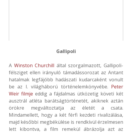
Gallipoli
A
Winston Churchill
által szorgalmazott, Gallipoli-
félsziget ellen irányuló támadássorozat az Antant
hatalmak legfájóbb hadászati kudarcaként vonult
be az I. világháború történelemkönyvébe.
Peter
Weir
filmje
eddig a fájdalmas ütközetig követi két
ausztrál atléta barátságtörténetét, akiknek aztán
örökre megváltoztatja az életét a csata.
Mindamellett, hogy a két férfi kezdeti rivalizálása,
majd későbbi megbékülése is rendkívül érzelmesen
lett kibontva, a film remekül ábrázolja azt az