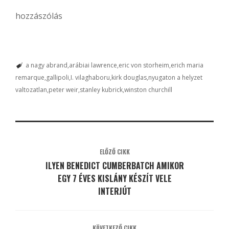
hozzászólás
a nagy abrand
arábiai lawrence
eric von storheim
erich maria
remarque
gallipoli
I. vilaghaboru
kirk douglas
nyugaton a helyzet
valtozatlan
peter weir
stanley kubrick
winston churchill
ELŐZŐ CIKK
ILYEN BENEDICT CUMBERBATCH AMIKOR
EGY 7 ÉVES KISLÁNY KÉSZÍT VELE
INTERJÚT
KÖVETKEZŐ CIKK