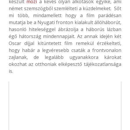
készült
mozi
a kevés olyan alkotások egyike, ami
német szemszögből szemlélteti a küzdelmeket. Sőt
mi több, mindamellett hogy a film parádésan
mutatja be a Nyugati fronton kialakult állóháborút,
hasonló hiteleséggel ábrázolja a háborús lázban
égő hátország mindennapjait. Az annak idején két
Oscar díjjal kitüntetett film remekül érzékelteti,
hogy habár a legvéresebb csaták a frontvonalon
zajlanak, de legalább ugyanakkora károkat
okozhat az otthoniak elképesztő tájékozatlansága
is.