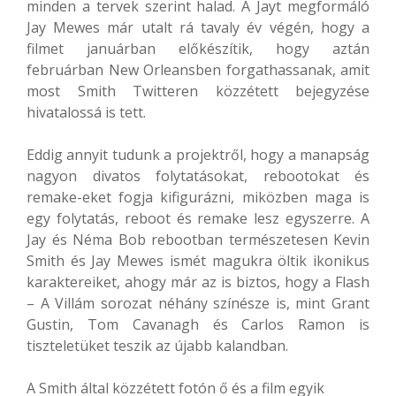
minden a tervek szerint halad. A Jayt megformáló
Jay Mewes már utalt rá tavaly év végén, hogy a
filmet januárban előkészítik, hogy aztán
februárban New Orleansben forgathassanak, amit
most Smith Twitteren közzétett bejegyzése
hivatalossá is tett.
Eddig annyit tudunk a projektről, hogy a manapság
nagyon divatos folytatásokat, rebootokat és
remake-eket fogja kifigurázni, miközben maga is
egy folytatás, reboot és remake lesz egyszerre. A
Jay és Néma Bob rebootban természetesen Kevin
Smith és Jay Mewes ismét magukra öltik ikonikus
karaktereiket, ahogy már az is biztos, hogy a Flash
– A Villám sorozat néhány színésze is, mint Grant
Gustin, Tom Cavanagh és Carlos Ramon is
tiszteletüket teszik az újabb kalandban.
A Smith által közzétett fotón ő és a film egyik