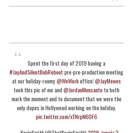
Spent the first day of 2019 having a
#JayAndSilentBobReboot
pre-pre-production meeting
at our holiday-roomy
@WeWork
office!
@JayMewes
took this pic of me and
@JordanMonsanto
to both
mark the moment and to document that we were the
only dopes in Hollywood working on the holiday.
pic.twitter.com/xTNrpN6OF6
— KevinSmith (@ThatKevinSmith)
2019. január 2.