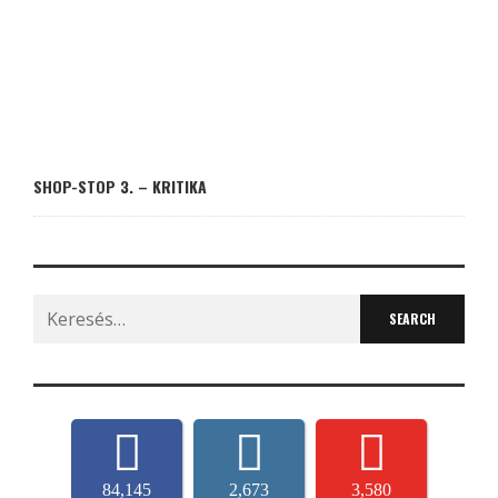
SHOP-STOP 3. – KRITIKA
Search
for:
84,145
2,673
3,580