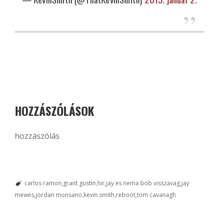
HOZZÁSZÓLÁSOK
hozzászólás
carlos ramon
grant gustin
hir
jay es nema bob visszavag
jay
mewes
jordan monsano
kevin smith
reboot
tom cavanagh