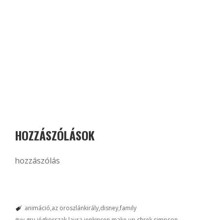
HOZZÁSZÓLÁSOK
hozzászólás
animáció
az oroszlánkirály
disney
family
guy
gru
jégkorszak
laura jenkinsen
make up
shrek
simpson