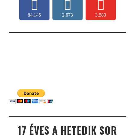
84,145
2,673
3,580
17 ÉVES A HETEDIK SOR