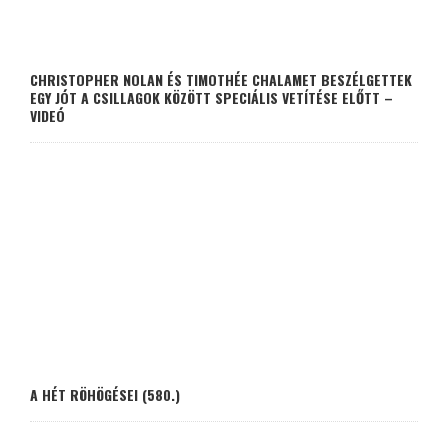
CHRISTOPHER NOLAN ÉS TIMOTHÉE CHALAMET BESZÉLGETTEK
EGY JÓT A CSILLAGOK KÖZÖTT SPECIÁLIS VETÍTÉSE ELŐTT –
VIDEÓ
A HÉT RÖHÖGÉSEI (580.)