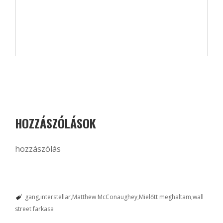
HOZZÁSZÓLÁSOK
hozzászólás
gang
interstellar
Matthew McConaughey
Mielőtt meghaltam
wall
street farkasa