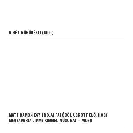
A HÉT RÖHÖGÉSEI (605.)
MATT DAMON EGY TRÓJAI FALÓBÓL UGROTT ELŐ, HOGY
MEGZAVARJA JIMMY KIMMEL MŰSORÁT – VIDEÓ