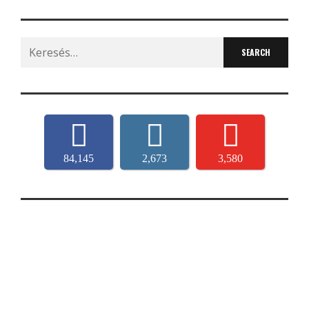
Search
for:
84,145
2,673
3,580