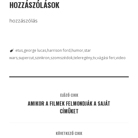
HOZZÁSZÓLÁSOK
hozzászólás
etus
george lucas
harrison ford
humor
star
wars
supercut
szinkron
szomszédok
teleregény
tv
vágási feri
video
ELŐZŐ CIKK
AMIKOR A FILMEK FELMONDJÁK A SAJÁT
CÍMÜKET
KÖVETKEZŐ CIKK