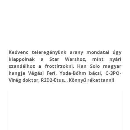
Kedvenc teleregényünk arany mondatai úgy
klappolnak a Star Warshoz, mint nyári
szandálhoz a frottírzokni. Han Solo magyar
hangja Vágási Feri, Yoda-Bőhm bácsi, C-3PO-
Virág doktor, R2D2-Etus… Könnyű rákattanni!