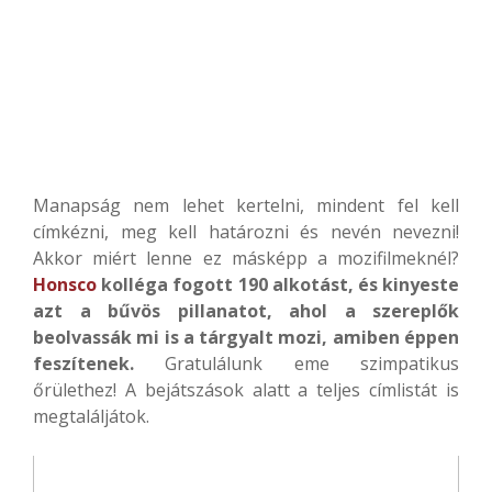
Manapság nem lehet kertelni, mindent fel kell
címkézni, meg kell határozni és nevén nevezni!
Akkor miért lenne ez másképp a mozifilmeknél?
Honsco
kolléga fogott 190 alkotást, és kinyeste
azt a bűvös pillanatot, ahol a szereplők
beolvassák mi is a tárgyalt mozi, amiben éppen
feszítenek.
Gratulálunk eme szimpatikus
őrülethez! A bejátszások alatt a teljes címlistát is
megtaláljátok.