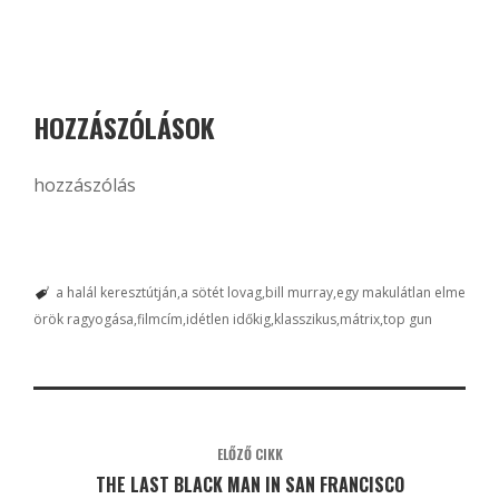
HOZZÁSZÓLÁSOK
hozzászólás
a halál keresztútján
a sötét lovag
bill murray
egy makulátlan elme
örök ragyogása
filmcím
idétlen időkig
klasszikus
mátrix
top gun
ELŐZŐ CIKK
THE LAST BLACK MAN IN SAN FRANCISCO