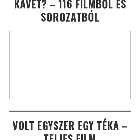
KÁVÉT? – 116 FILMBŐL ÉS
SOROZATBÓL
VOLT EGYSZER EGY TÉKA –
TELJES FILM