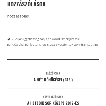
HOZZÁSZÓLÁSOK
hozzászólás
2020
a fuggetlenseg napja
ed wood
filmek
jurassic
park
Kardhal
pankrator
shop-stop
szilveszter
toy story
trainspotting
ELŐZŐ CIKK
A HÉT RÖHÖGÉSEI (313.)
KÖVETKEZŐ CIKK
A HETEDIK SOR KÖZEPE 2019-ES