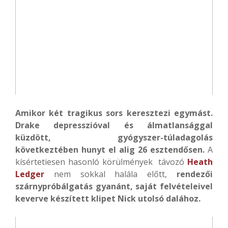
Amikor két tragikus sors keresztezi egymást.
Drake depresszióval és álmatlansággal
küzdött, gyógyszer-túladagolás
következtében hunyt el alig 26 esztendősen.
A
kísértetiesen hasonló körülmények távozó
Heath
Ledger
nem sokkal halála előtt,
rendezői
szárnypróbálgatás gyanánt, saját felvételeivel
keverve készített klipet Nick utolsó dalához.