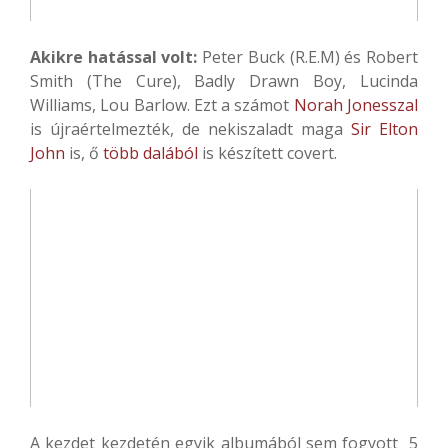
Akikre hatással volt:
Peter Buck (R.E.M) és Robert
Smith (The Cure), Badly Drawn Boy, Lucinda
Williams, Lou Barlow. Ezt a számot
Norah Jonesszal
is újraértelmezték, de nekiszaladt maga
Sir Elton
John
is, ő
több dalából
is készített covert.
A kezdet kezdetén egyik albumából sem fogyott 5