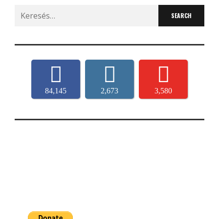
Search
for:
84,145
2,673
3,580