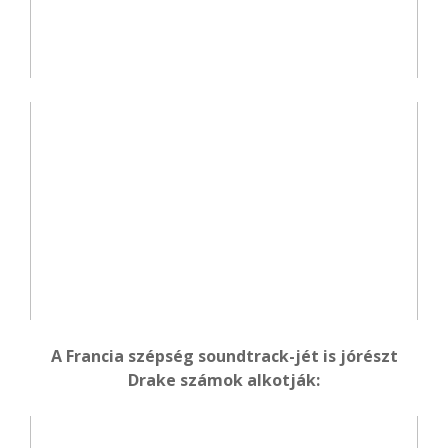
A Francia szépség soundtrack-jét is jórészt
Drake számok alkotják: