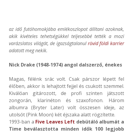
az idő futóhomokjába emlékoszlopot állítani azoknak,
akik kivételes tehetségükkel teljesebbé tették a mozi
varázslatos világát, de igazságtalanul
rövid földi karrier
adatott meg nekik.
Nick Drake (1948-1974) angol dalszerző, énekes
Magas, félénk srác volt. Csak párszor lépett fel
élőben, akkor is lehajtott fejjel és csukott szemmel.
Kiválóan gitározott, de profi szinten játszott
zongorán, klarinéton és szaxofonon. Három
albumra (Bryter Later) volt összesen ideje, az
utolsót (Pink Moon) két éjszaka alatt rögzítette.
1993-ban a
Five Leaves Left
debütáló albumát a
Time beválasztotta minden idők 100 legjobb