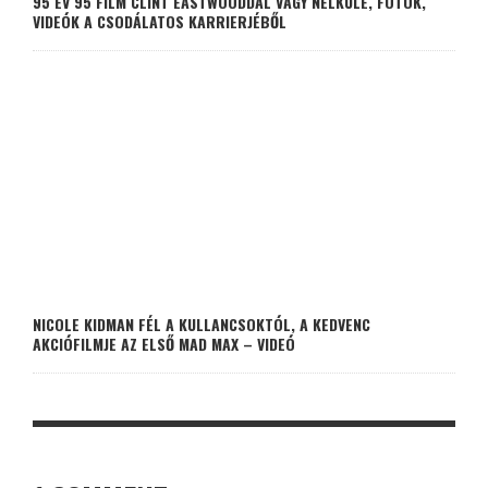
95 ÉV 95 FILM CLINT EASTWOODDAL VAGY NÉLKÜLE, FOTÓK,
VIDEÓK A CSODÁLATOS KARRIERJÉBŐL
NICOLE KIDMAN FÉL A KULLANCSOKTÓL, A KEDVENC
AKCIÓFILMJE AZ ELSŐ MAD MAX – VIDEÓ