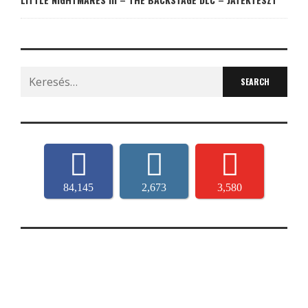
Search
for:
84,145
2,673
3,580