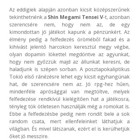
Az eddigiek alapján azonban kicsit középszerűnek
tekinthetnénk a
Shin Megami Tensei V
-t, azonban
szerencsére nem, hogy nem az, de egy
kimondottan jó játékot kapunk a pénzünkért. Az
élmény pedig a felfedezés öröméből fakad és a
kihívást jelentő harcokon keresztül megy végbe,
olyan dopamin lökettel megdöntve az agyunkat,
hogy nem győzzük majd az állunkat keresni, de
haladjunk is szépen sorban. A posztapokaliptikus
Tokió első ránézésre lehet egy kicsit egyhangúnak
hat, de szerencsére nem az. Jó rpg-hez hűen,
mindenféle aprósággal van megtöltve, melyek
felfedezése rendkívül kielégítően hat a játékosra,
tényleg tök ötletesen használják még a romokat is.
Ebbe a felfedezésbe pedig nem rondít bele a sok
random csata, mert ellenfeleinket láthatjuk a
világban. És mivel látszanak, ezért el is kerülhetjük
őket jó messzire.