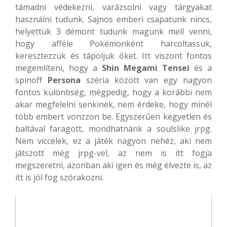
támadni védekezni, varázsolni vagy tárgyakat
használni tudunk. Sajnos emberi csapatunk nincs,
helyettük 3 démont tudunk magunk mell venni,
hogy afféle Pokémonként harcoltassuk,
keresztezzük és tápoljuk őket. Itt viszont fontos
megemlíteni, hogy a
Shin Megami Tensei
és a
spinoff
Persona
széria között van egy nagyon
fontos különbség, mégpedig, hogy a korábbi nem
akar megfelelni senkinek, nem érdeke, hogy minél
több embert vonzzon be. Egyszerűen kegyetlen és
baltával faragott, mondhatnánk a soulslike jrpg.
Nem viccelek, ez a játék nagyon nehéz, aki nem
játszott még jrpg-vel, az nem is itt fogja
megszeretni, azonban aki igen és még élvezte is, az
itt is jól fog szórakozni.