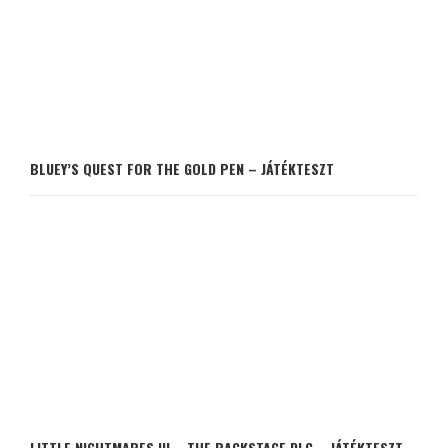
BLUEY’S QUEST FOR THE GOLD PEN – JÁTÉKTESZT
LITTLE NIGHTMARES III – THE BACKSTAGE DLC – JÁTÉKTESZT