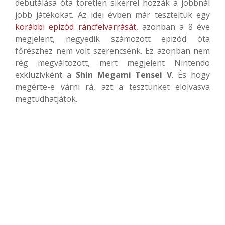
debütálása óta töretlen sikerrel hozzák a jobbnál
jobb játékokat. Az idei évben már teszteltük egy
korábbi epizód ráncfelvarrását
, azonban a 8 éve
megjelent, negyedik számozott epizód óta
főrészhez nem volt szerencsénk. Ez azonban nem
rég megváltozott, mert megjelent Nintendo
exkluzívként a
Shin Megami Tensei V
. És hogy
megérte-e várni rá, azt a tesztünket elolvasva
megtudhatjátok.