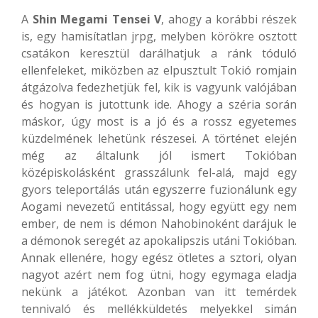
A
Shin Megami Tensei V
, ahogy a korábbi részek
is, egy hamisítatlan jrpg, melyben körökre osztott
csatákon keresztül darálhatjuk a ránk tóduló
ellenfeleket, miközben az elpusztult Tokió romjain
átgázolva fedezhetjük fel, kik is vagyunk valójában
és hogyan is jutottunk ide. Ahogy a széria során
máskor, úgy most is a jó és a rossz egyetemes
küzdelmének lehetünk részesei. A történet elején
még az általunk jól ismert Tokióban
középiskolásként grasszálunk fel-alá, majd egy
gyors teleportálás után egyszerre fuzionálunk egy
Aogami nevezetű entitással, hogy együtt egy nem
ember, de nem is démon Nahobinoként darájuk le
a démonok seregét az apokalipszis utáni Tokióban.
Annak ellenére, hogy egész ötletes a sztori, olyan
nagyot azért nem fog ütni, hogy egymaga eladja
nekünk a játékot. Azonban van itt temérdek
tennivaló és mellékküldetés melyekkel simán