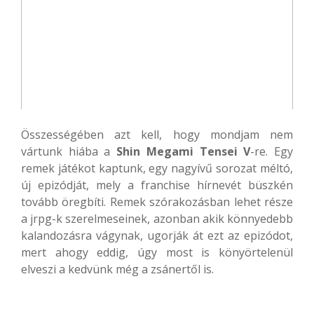
Összességében azt kell, hogy mondjam nem
vártunk hiába a
Shin Megami Tensei V
-re. Egy
remek játékot kaptunk, egy nagyívű sorozat méltó,
új epizódját, mely a franchise hírnevét büszkén
tovább öregbíti. Remek szórakozásban lehet része
a jrpg-k szerelmeseinek, azonban akik könnyedebb
kalandozásra vágynak, ugorják át ezt az epizódot,
mert ahogy eddig, úgy most is könyörtelenül
elveszi a kedvünk még a zsánertől is.