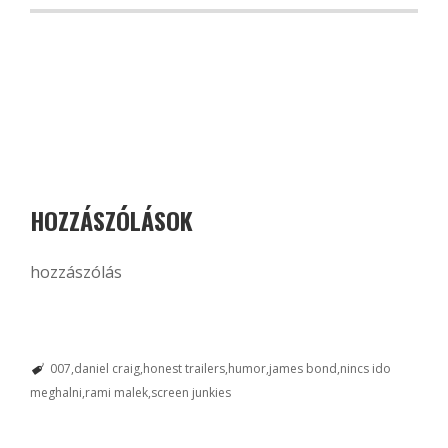
HOZZÁSZÓLÁSOK
hozzászólás
007
daniel craig
honest trailers
humor
james bond
nincs ido
meghalni
rami malek
screen junkies