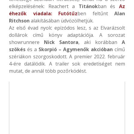
elképzelésének: Reachert a
Titánok
ban és
Az
éhezők viadala: Futótűz
ben feltűnt
Alan
Ritchson
alakításában üdvözölhetjük.
Az első évad nyolc epizódos lesz, s az Elvarázsolt
dollárok című könyv adaptációja. A sorozat
showrunnere
Nick Santora
, aki korábban
A
szökés
és a
Skorpió – Agymenők akcióban
című
szériákon szorgoskodott. A premier 2022. február
4-ére datálódik. A trailer sok eredetiséget nem
mutat, de annál több pozőrködést.