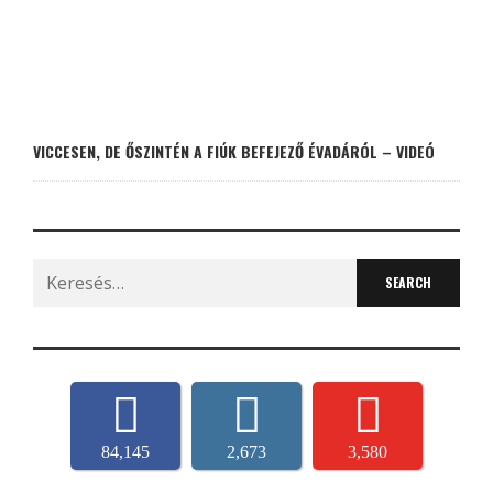
VICCESEN, DE ŐSZINTÉN A FIÚK BEFEJEZŐ ÉVADÁRÓL – VIDEÓ
Search
for:
84,145
2,673
3,580