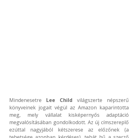
Mindenesetre
Lee Child
világszerte népszerű
könyveinek jogait végül az Amazon kaparintotta
meg, mely vállalat kisképernyős adaptáció
megvalósításában gondolkodott. Az új címszereplő
ezúttal nagyjából kétszerese az előzőnek (a
tehetsége azonban kérdéses), tehát hű a szerző