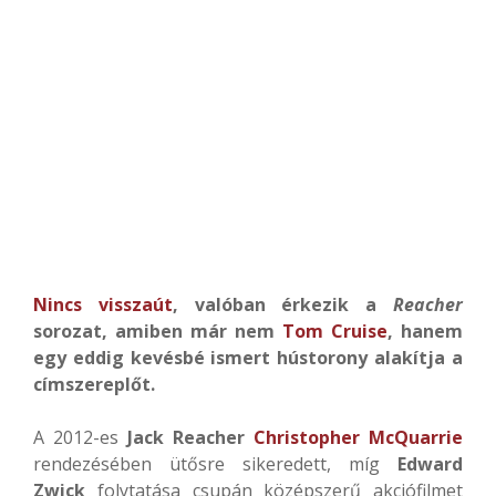
Nincs visszaút
, valóban érkezik a
Reacher
sorozat, amiben már nem
Tom Cruise
, hanem
egy eddig kevésbé ismert hústorony alakítja a
címszereplőt.
A 2012-es
Jack Reacher
Christopher McQuarrie
rendezésében ütősre sikeredett, míg
Edward
Zwick
folytatása csupán középszerű akciófilmet