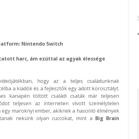
Platform: Nintendo Switch
tatott harc, ám ezúttal az agyak élessége
deójátékban, hogy az a teljes családunknak
élba a kiadók és a fejlesztők egy adott korosztályt.
es kanapén töltött családi csaták már teljesen
dot teljesen az interneten vívott személytelen
an egy maroknyi ember, akiknek a hasonló élmények
lítanak nekünk olyan cuccokat, mint a
Big Brain