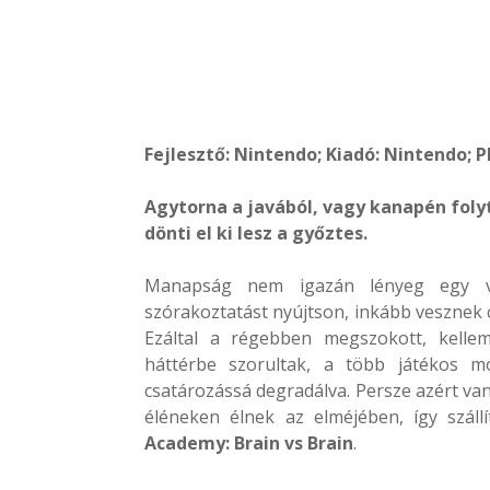
Fejlesztő: Nintendo; Kiadó: Nintendo; 
Agytorna a javából, vagy kanapén foly
dönti el ki lesz a győztes.
Manapság nem igazán lényeg egy vi
szórakoztatást nyújtson, inkább vesznek c
Ezáltal a régebben megszokott, kellem
háttérbe szorultak, a több játékos mó
csatározássá degradálva. Persze azért v
éléneken élnek az elméjében, így szál
Academy: Brain vs Brain
.