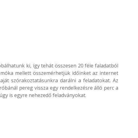
álhatunk ki, így tehát összesen 20 féle faladatból
móka mellett összemérhetjük időinket az internet
ját szórakoztatásunkra darálni a feladatokat. Az
róbánál pereg vissza egy rendelkezésre álló perc a
amúgy is egyre nehezedő feladványokat.