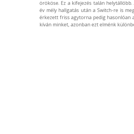
örököse. Ez a kifejezés talán helytállóbb
év mély hallgatás után a Switch-re is me
érkezett friss agytorna pedig hasonlóan 
kíván minket, azonban ezt elménk különbö