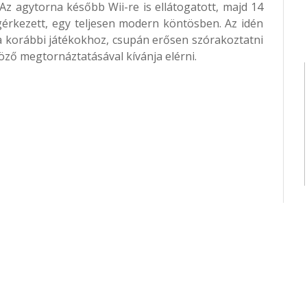
. Az agytorna később Wii-re is ellátogatott, majd 14
gérkezett, egy teljesen modern köntösben. Az idén
a korábbi játékokhoz, csupán erősen szórakoztatni
ző megtornáztatásával kívánja elérni.