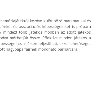
, memóriajátéktól kezdve különböző matematikai és
időnket és asszociációs képességeinket is próbára
gy mindezt több játékos módban az adott játékos
odva mérhetjük össze. Effektíve minden játékos a
épességeihez mérten teljesítheti, ezzel lehetőséget
átott nagypapa fairnek mondható párharcára.