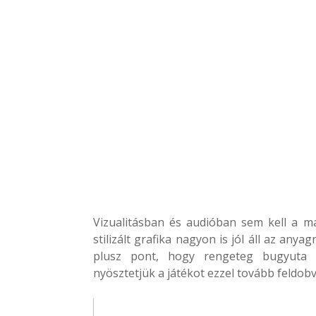
Vizualitásban és audióban sem kell a m
stilizált grafika nagyon is jól áll az any
plusz pont, hogy rengeteg bugyuta ki
nyösztetjük a játékot ezzel tovább feldobva