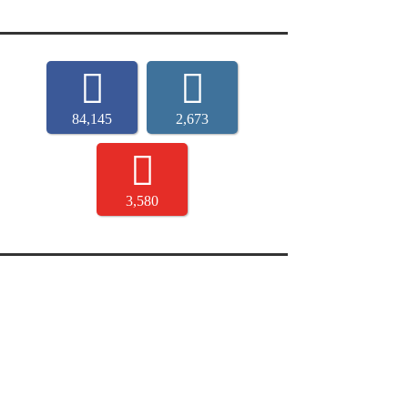
84,145
2,673
3,580