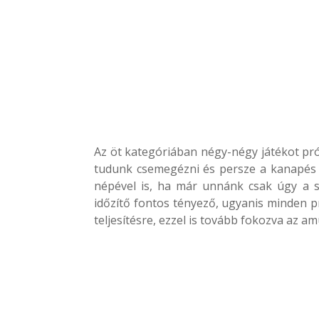
Az öt kategóriában négy-négy játékot prób
tudunk csemegézni és persze a kanapés 
népével is, ha már unnánk csak úgy a sa
időzítő fontos tényező, ugyanis minden p
teljesítésre, ezzel is tovább fokozva az 