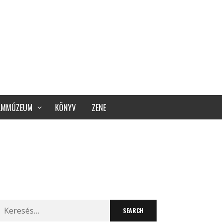
ILMMÚZEUM
KÖNYV
ZENE
Search
for: