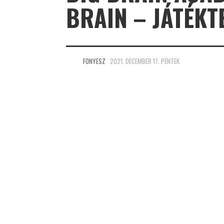
BRAIN – JÁTÉKT
FONYESZ
2021. DECEMBER 17. PÉNTEK