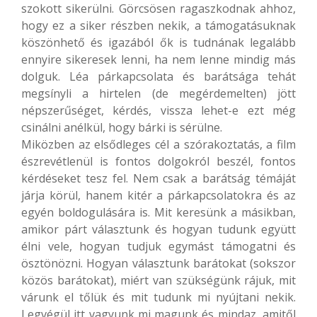
szokott sikerülni. Görcsösen ragaszkodnak ahhoz,
hogy ez a siker részben nekik, a támogatásuknak
köszönhető és igazából ők is tudnának legalább
ennyire sikeresek lenni, ha nem lenne mindig más
dolguk. Léa párkapcsolata és barátsága tehát
megsínyli a hirtelen (de megérdemelten) jött
népszerűséget, kérdés, vissza lehet-e ezt még
csinálni anélkül, hogy bárki is sérülne.
Miközben az elsődleges cél a szórakoztatás, a film
észrevétlenül is fontos dolgokról beszél, fontos
kérdéseket tesz fel. Nem csak a barátság témáját
járja körül, hanem kitér a párkapcsolatokra és az
egyén boldogulására is. Mit keresünk a másikban,
amikor párt választunk és hogyan tudunk együtt
élni vele, hogyan tudjuk egymást támogatni és
ösztönözni. Hogyan választunk barátokat (sokszor
közös barátokat), miért van szükségünk rájuk, mit
várunk el tőlük és mit tudunk mi nyújtani nekik.
Legvégül itt vagyunk mi magunk és mindaz, amitől