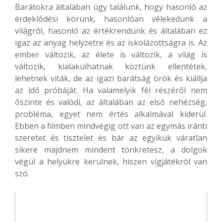
Barátokra általában úgy találunk, hogy hasonló az
érdeklődési körünk, hasonlóan vélekedünk a
világról, hasonló az értékrendünk és általában ez
igaz az anyag helyzetre és az iskolázottságra is. Az
ember változik, az élete is változik, a világ is
változik, kialakulhatnak köztünk ellentétek,
lehetnek viták, de az igazi barátság örök és kiállja
az idő próbáját. Ha valamelyik fél részéről nem
őszinte és valódi, az általában az első nehézség,
probléma, egyet nem értés alkalmával kiderül.
Ebben a filmben mindvégig ott van az egymás iránti
szeretet és tisztelet és bár az egyikük váratlan
sikere majdnem mindent tönkretesz, a dolgok
végül a helyükre kerülnek, hiszen vígjátékról van
szó.