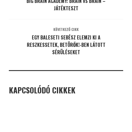
BIG BRAIN ACADEMY: BRAIN VS BRAIN –
JÁTÉKTESZT
KÖVETKEZŐ CIKK
EGY BALESETI SEBÉSZ ELEMZI KI A
RESZKESSETEK, BETÖRŐK!-BEN LÁTOTT
SÉRÜLÉSEKET
KAPCSOLÓDÓ CIKKEK