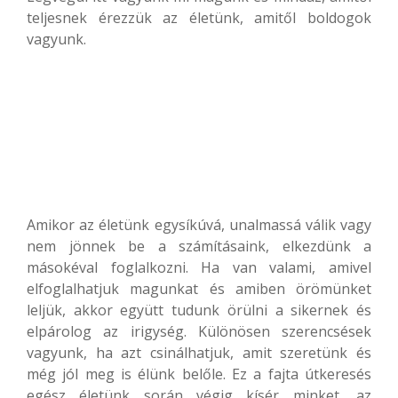
teljesnek érezzük az életünk, amitől boldogok
vagyunk.
Amikor az életünk egysíkúvá, unalmassá válik vagy
nem jönnek be a számításaink, elkezdünk a
másokéval foglalkozni. Ha van valami, amivel
elfoglalhatjuk magunkat és amiben örömünket
leljük, akkor együtt tudunk örülni a sikernek és
elpárolog az irigység. Különösen szerencsések
vagyunk, ha azt csinálhatjuk, amit szeretünk és
még jól meg is élünk belőle. Ez a fajta útkeresés
egész életünk során végig kísér minket, az