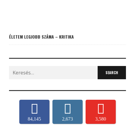
ÉLETEM LEGJOBB SZÁMA – KRITIKA
Search
for:
84,145
2,673
3,580