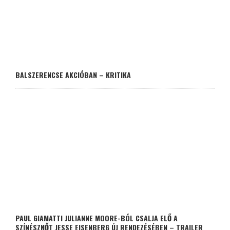
BALSZERENCSE AKCIÓBAN – KRITIKA
PAUL GIAMATTI JULIANNE MOORE-BÓL CSALJA ELŐ A
SZÍNÉSZNŐT JESSE EISENBERG ÚJ RENDEZÉSÉBEN – TRAILER