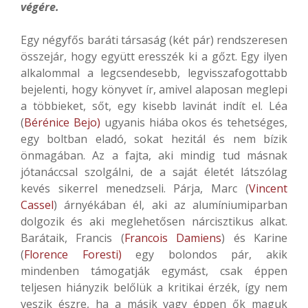
végére.
Egy négyfős baráti társaság (két pár) rendszeresen
összejár, hogy együtt eresszék ki a gőzt. Egy ilyen
alkalommal a legcsendesebb, legvisszafogottabb
bejelenti, hogy könyvet ír, amivel alaposan meglepi
a többieket, sőt, egy kisebb lavinát indít el. Léa
(
Bérénice Bejo)
ugyanis hiába okos és tehetséges,
egy boltban eladó, sokat hezitál és nem bízik
önmagában. Az a fajta, aki mindig tud másnak
jótanáccsal szolgálni, de a saját életét látszólag
kevés sikerrel menedzseli. Párja, Marc (
Vincent
Cassel
) árnyékában él, aki az alumíniumiparban
dolgozik és aki meglehetősen nárcisztikus alkat.
Barátaik, Francis (
Francois Damiens
) és Karine
(
Florence Foresti)
egy bolondos pár, akik
mindenben támogatják egymást, csak éppen
teljesen hiányzik belőlük a kritikai érzék, így nem
veszik észre, ha a másik vagy éppen ők maguk