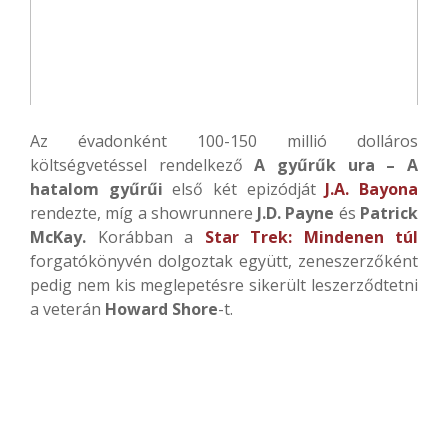
Az évadonként 100-150 millió dolláros
költségvetéssel rendelkező
A gyűrűk ura – A
hatalom gyűrűi
első két epizódját
J.A. Bayona
rendezte, míg a showrunnere
J.D. Payne
és
Patrick
McKay.
Korábban a
Star Trek: Mindenen túl
forgatókönyvén dolgoztak együtt, zeneszerzőként
pedig nem kis meglepetésre sikerült leszerződtetni
a veterán
Howard Shore
-t.