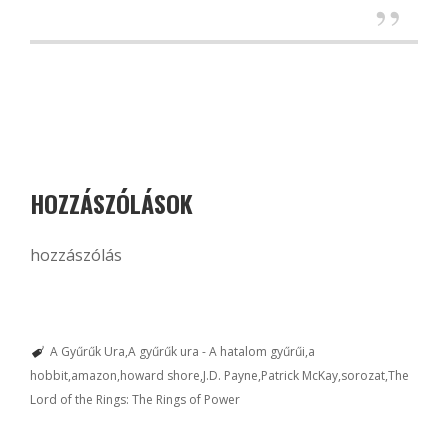
HOZZÁSZÓLÁSOK
hozzászólás
A Gyűrűk Ura
A gyűrűk ura - A hatalom gyűrűi
a
hobbit
amazon
howard shore
J.D. Payne
Patrick McKay
sorozat
The
Lord of the Rings: The Rings of Power