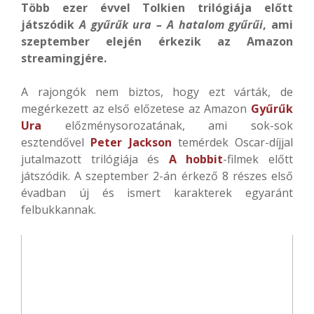
Több ezer évvel Tolkien trilógiája előtt
játszódik
A gyűrűk ura – A hatalom gyűrűi
, ami
szeptember elején érkezik az Amazon
streamingjére.
A rajongók nem biztos, hogy ezt várták, de
megérkezett az első előzetese az Amazon
Gyűrűk
Ura
előzménysorozatának, ami sok-sok
esztendővel
Peter Jackson
temérdek Oscar-díjjal
jutalmazott trilógiája és
A hobbit
-filmek előtt
játszódik. A szeptember 2-án érkező 8 részes első
évadban új és ismert karakterek egyaránt
felbukkannak.