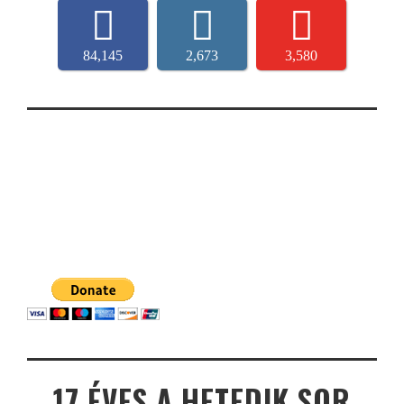
84,145
2,673
3,580
17 ÉVES A HETEDIK SOR