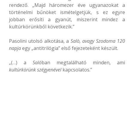
rendező. „Majd háromezer éve ugyanazokat a
történelmi bűnöket ismételgetjük, s ez egyre
jobban erősíti a gyanút, miszerint mindez a
kultúrkörünkből következik.”
Pasolini utolsó alkotása, a
Salò, avagy Szodoma 120
napja
egy „antitrilógia” első fejezeteként készült.
„(…) a
Saló
ban megtalálható minden, ami
kultúrkörünk szégyenével
kapcsolatos.”