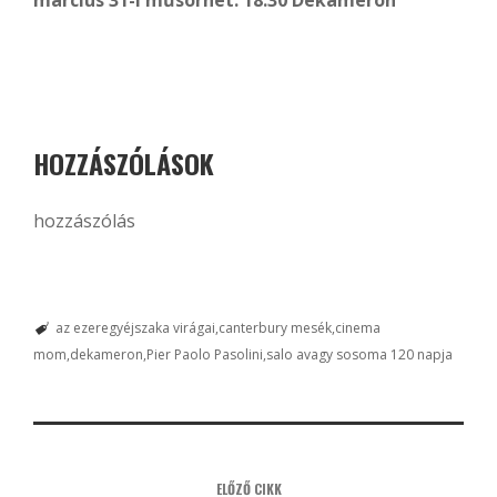
március 31-i műsorhét: 18:30 Dekameron
HOZZÁSZÓLÁSOK
hozzászólás
az ezeregyéjszaka virágai
canterbury mesék
cinema
mom
dekameron
Pier Paolo Pasolini
salo avagy sosoma 120 napja
ELŐZŐ CIKK