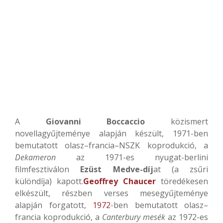
A
Giovanni Boccaccio
közismert
novellagyűjteménye alapján készült, 1971-ben
bemutatott olasz–francia–NSZK koprodukció, a
Dekameron
az 1971-es nyugat-berlini
filmfesztiválon
Ezüst Medve-díj
at (a zsűri
különdíja) kapott.
Geoffrey Chaucer
töredékesen
elkészült, részben verses mesegyűjteménye
alapján forgatott,
1972
-ben bemutatott olasz–
francia koprodukció, a
Canterbury mesék
az 1972-es