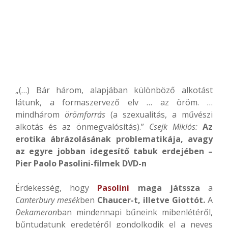
„(…) Bár három, alapjában különböző alkotást
látunk, a formaszervező elv … az öröm. …
mindhárom
örömforrás
(a szexualitás, a művészi
alkotás és az önmegvalósítás).”
Csejk Miklós:
Az
erotika ábrázolásának problematikája, avagy
az egyre jobban idegesítő tabuk erdejében –
Pier Paolo Pasolini-filmek DVD-n
Érdekesség, hogy
Pasolini
maga játssza
a
Canterbury mesék
ben
Chaucer-t, illetve Giottót.
A
Dekameron
ban mindennapi bűneink mibenlétéről,
bűntudatunk eredetéről gondolkodik el a neves