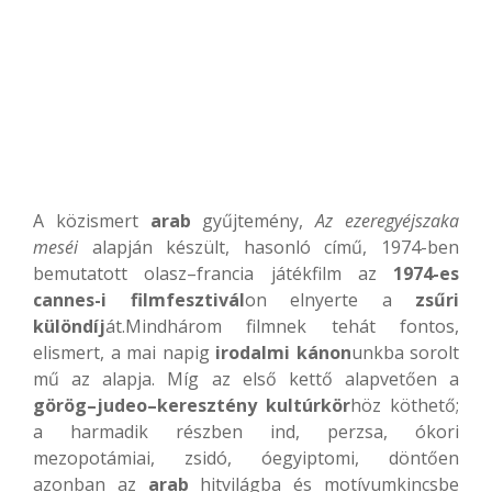
A közismert
arab
gyűjtemény,
Az ezeregyéjszaka
meséi
alapján készült, hasonló című, 1974-ben
bemutatott olasz–francia játékfilm az
1974-es
cannes-i filmfesztivál
on elnyerte a
zsűri
különdíj
át.Mindhárom filmnek tehát fontos,
elismert, a mai napig
irodalmi kánon
unkba sorolt
mű az alapja. Míg az első kettő alapvetően a
görög–judeo–keresztény kultúrkör
höz köthető;
a harmadik részben ind, perzsa, ókori
mezopotámiai, zsidó, óegyiptomi, döntően
azonban az
arab
hitvilágba és motívumkincsbe