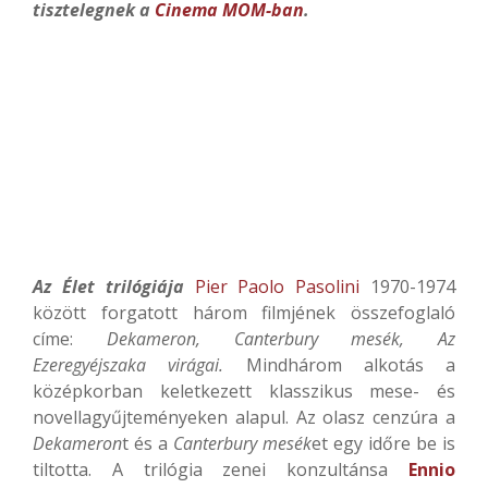
tisztelegnek a
Cinema MOM-ban
.
Az Élet trilógiája
Pier Paolo Pasolini
1970-1974
között forgatott három filmjének összefoglaló
címe:
Dekameron
,
Canterbury mesék
,
Az
Ezeregyéjszaka virágai
.
Mindhárom alkotás a
középkorban keletkezett klasszikus mese- és
novellagyűjteményeken alapul. Az olasz cenzúra a
Dekameron
t és a
Canterbury mesék
et egy időre be is
tiltotta. A trilógia zenei konzultánsa
Ennio