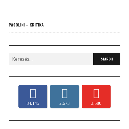
PASOLINI – KRITIKA
Search
for:
84,145
2,673
3,580