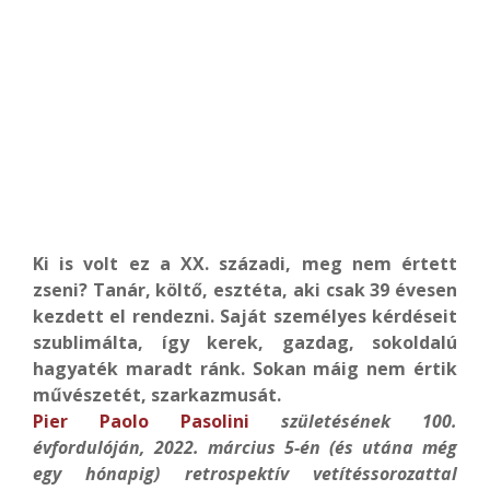
Ki is volt ez a XX. századi, meg nem értett
zseni? Tanár, költő, esztéta, aki csak 39 évesen
kezdett el rendezni. Saját személyes kérdéseit
szublimálta, így kerek, gazdag, sokoldalú
hagyaték maradt ránk. Sokan máig nem értik
művészetét, szarkazmusát.
Pier Paolo Pasolini
születésének 100.
évfordulóján, 2022. március 5-én (és utána még
egy hónapig) retrospektív vetíté
ssorozattal