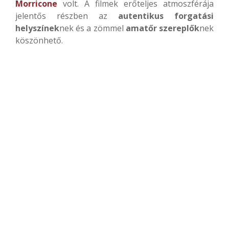
Morricone
volt. A filmek erőteljes atmoszférája
jelentős részben az
autentikus
forgatási
helyszínek
nek és a zömmel
amatőr szereplők
nek
köszönhető.