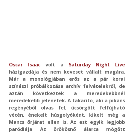
Oscar Isaac
volt a
Saturday Night Live
házigazdája és nem keveset vállalt magára.
Már a monológjában erős az a pár korai
színészi próbálkozása archív felvételekről, de
aztán következtek a meredekebbnél
meredekebb jelenetek. A takarító, aki a pikáns
regényéből olvas fel, ücsörgött felfújható
vécén, énekelt húsgolyóként, kikelt még a
Mancs őrjárat ellen is. Az est egyik legjobb
paródiája Az örökösnő álarca mögött