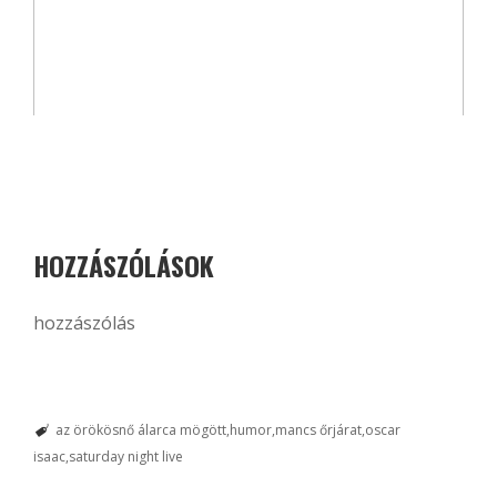
HOZZÁSZÓLÁSOK
hozzászólás
az örökösnő álarca mögött
humor
mancs őrjárat
oscar
isaac
saturday night live