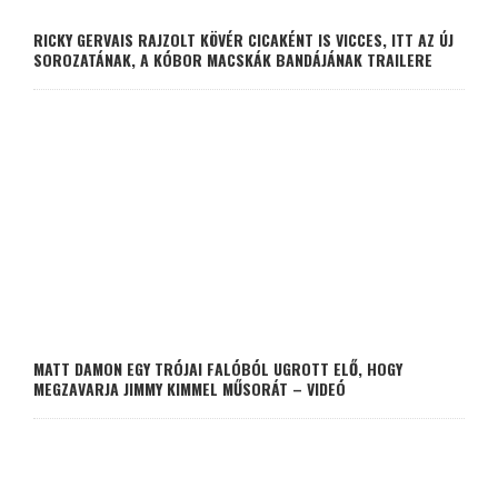
RICKY GERVAIS RAJZOLT KÖVÉR CICAKÉNT IS VICCES, ITT AZ ÚJ
SOROZATÁNAK, A KÓBOR MACSKÁK BANDÁJÁNAK TRAILERE
MATT DAMON EGY TRÓJAI FALÓBÓL UGROTT ELŐ, HOGY
MEGZAVARJA JIMMY KIMMEL MŰSORÁT – VIDEÓ