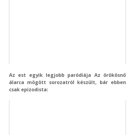
Az est egyik legjobb paródiája Az örökösnő
álarca mögött sorozatról készült, bár ebben
csak epizodista: