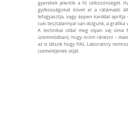
gyerekek jelentik a fő célközönségét. 
gyilkosságokat követ el a rátámadó áll
lefagyasztja, vagy éppen karddal aprítja
cuki tesztalannyal van dolgunk, a grafika v
A technikai oldal meg olyan vaj sima f
üzemmódban), hogy öröm ránézni – maxim
az is látszik hogy HAL Laboratory nemcsa
csemetéjének útját.