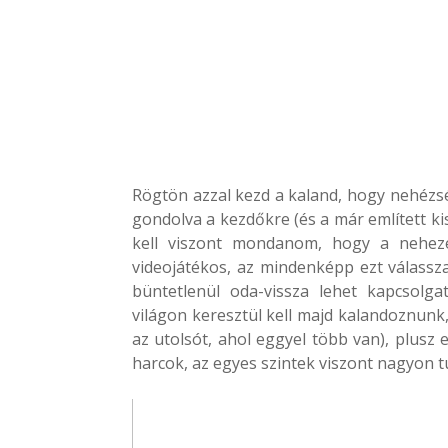
Rögtön azzal kezd a kaland, hogy nehézségi
gondolva a kezdőkre (és a már említett ki
kell viszont mondanom, hogy a nehez
videojátékos, az mindenképp ezt válassza
büntetlenül oda-vissza lehet kapcsolg
világon keresztül kell majd kalandoznunk
az utolsót, ahol eggyel több van), plusz 
harcok, az egyes szintek viszont nagyon 