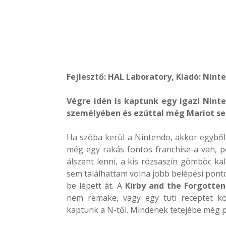
Fejlesztő: HAL Laboratory, Kiadó: Nint
Végre idén is kaptunk egy igazi Nint
személyében és ezúttal még Mariot sem
Ha szóba kerül a Nintendo, akkor egyből
még egy rakás fontos franchise-a van, p
álszent lenni, a kis rózsaszín gömböc ka
sem találhattam volna jobb belépési pont
be lépett át. A
Kirby and the Forgotte
nem remake, vagy egy tuti receptet kö
kaptunk a N-től. Mindenek tetejébe még pis