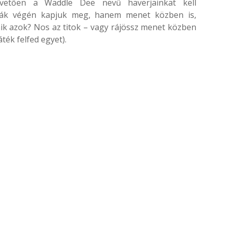
pvetően a Waddle Dee nevű haverjainkat kell
lyák végén kapjuk meg, hanem menet közben is,
 mik azok? Nos az titok – vagy rájössz menet közben
ték felfed egyet).