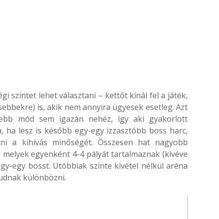
 szintet lehet választani – kettőt kínál fel a játék,
sebbekre) is, akik nem annyira ügyesek esetleg. Azt
ebb mód sem igazán nehéz, így aki gyakorlott
, ha lesz is később egy-egy izzasztóbb boss harc,
atni a kihívás minőségét. Összesen hat nagyobb
, melyek egyenként 4-4 pályát tartalmaznak (kivéve
egy-egy bosst. Utóbbiak szinte kivétel nélkül aréna
tudnak különbözni.