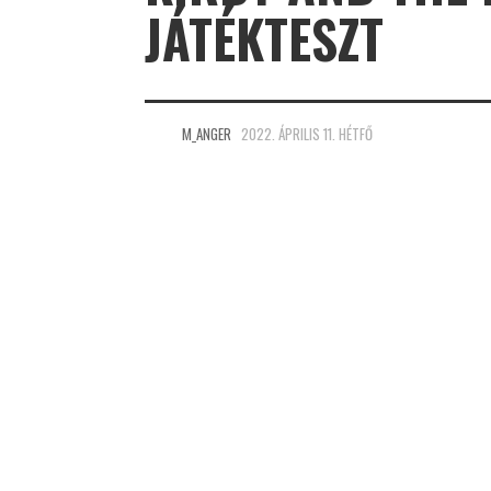
JÁTÉKTESZT
M_ANGER
2022. ÁPRILIS 11. HÉTFŐ