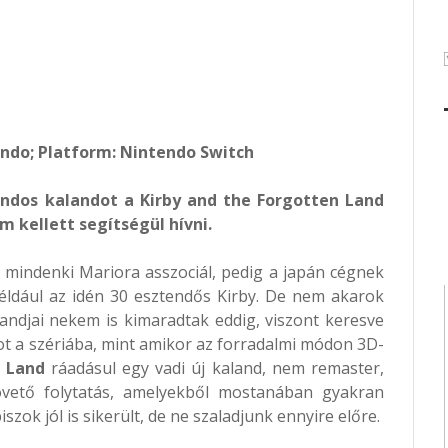
endo; Platform: Nintendo Switch
endos kalandot a Kirby and the Forgotten Land
 kellett segítségül hívni.
 mindenki Mariora asszociál, pedig a japán cégnek
éldául az idén 30 esztendős Kirby. De nem akarok
landjai nekem is kimaradtak eddig, viszont keresve
ot a szériába, mint amikor az forradalmi módon 3D-
n Land
ráadásul egy vadi új kaland, nem remaster,
vető folytatás, amelyekből mostanában gyakran
zok jól is sikerült, de ne szaladjunk ennyire előre.