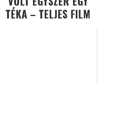
VOLT EGYSZER EGY
TÉKA – TELJES FILM