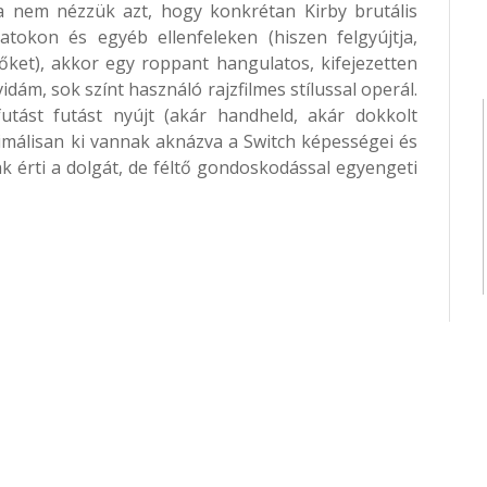
Ha nem nézzük azt, hogy konkrétan Kirby brutális
atokon és egyéb ellenfeleken (hiszen felgyújtja,
 őket), akkor egy roppant hangulatos, kifejezetten
idám, sok színt használó rajzfilmes stílussal operál.
utást futást nyújt (akár handheld, akár dokkolt
álisan ki vannak aknázva a Switch képességei és
k érti a dolgát, de féltő gondoskodással egyengeti