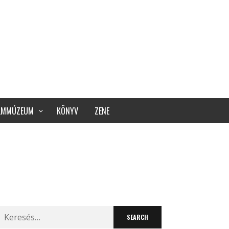
ILMMÚZEUM
KÖNYV
ZENE
Search
for: