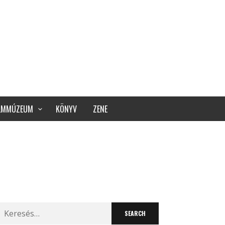
ILMMÚZEUM
KÖNYV
ZENE
Search
for: