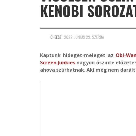
KENOBI SOROZA
CHEESE
2022. JÚNIUS 29. SZERDA
Kaptunk hideget-meleget az
Obi-Wan
Screen Junkies
nagyon őszinte előzetes
ahova szúrhatnak. Aki még nem darálta