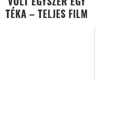
VOLT EGYSZER EGY
TÉKA – TELJES FILM