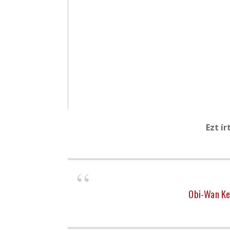
Ezt ír
Obi-Wan Ken