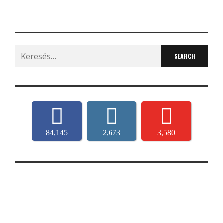
Search
for:
84,145
2,673
3,580