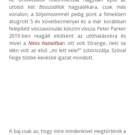
utolsó két
Bosszúállók
hagyatékára, csak más
vonalon, a
Sólyomszem
nél pedig pont a filmekben
átugrott 5 év következményei és a már korábban
felépített visszavonulás köszön vissza. Peter Parker
2019-ben reagált elsőként az utóhatásokra és
mivel a
Nincs hazaút
ba
n ott volt Strange, neki se
idén volt az első „mi lett vele?” sztoriszálja. Szóval
Feige többé-kevésbé igazat mondott.
A baj csak az, hogy mire mindenkivel megtörténik a