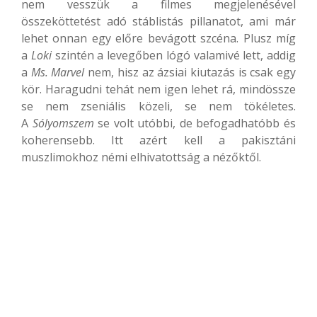
nem vesszük a filmes megjelenésével
összeköttetést adó stáblistás pillanatot, ami már
lehet onnan egy előre bevágott szcéna. Plusz míg
a
Loki
szintén a levegőben lógó valamivé lett, addig
a
Ms. Marvel
nem, hisz az ázsiai kiutazás is csak egy
kör. Haragudni tehát nem igen lehet rá, mindössze
se nem zseniális közeli, se nem tökéletes.
A
Sólyomszem
se volt utóbbi, de befogadhatóbb és
koherensebb. Itt azért kell a pakisztáni
muszlimokhoz némi elhivatottság a nézőktől.