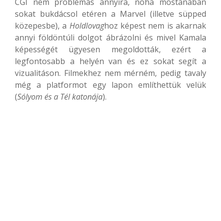
CGI nem problémás annyira, noha mostanában
sokat bukdácsol etéren a Marvel (illetve süpped
közepesbe), a
Holdlovag
hoz képest nem is akarnak
annyi földöntúli dolgot ábrázolni és mivel Kamala
képességét ügyesen megoldották, ezért a
legfontosabb a helyén van és ez sokat segít a
vizualitáson. Filmekhez nem mérném, pedig tavaly
még a platformot egy lapon említhettük velük
(
Sólyom és a Tél katonája
).