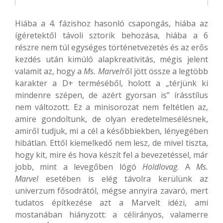
Hiába a 4. fázishoz hasonló csapongás, hiába az
ígéretektől távoli sztorik behozása, hiába a 6
részre nem túl egységes történetvezetés és az erős
kezdés után kimúló alapkreativitás, mégis jelent
valamit az, hogy a
Ms. Marvel
ről jött össze a legtöbb
karakter a D+ terméséből, holott a „térjünk ki
mindenre szépen, de azért gyorsan is” írásstílus
nem változott. Ez a minisorozat nem feltétlen az,
amire gondoltunk, de olyan eredetelmesélésnek,
amiről tudjuk, mi a cél a későbbiekben, lényegében
hibátlan. Ettől kiemelkedő nem lesz, de mivel tiszta,
hogy kit, mire és hova készít fel a bevezetéssel, már
jobb, mint a levegőben lógó
Holdlovag
. A
Ms.
Marvel
esetében is elég távolra kerülünk az
univerzum fősodrától, mégse annyira zavaró, mert
tudatos építkezése azt a Marvelt idézi, ami
mostanában hiányzott: a célirányos, valamerre