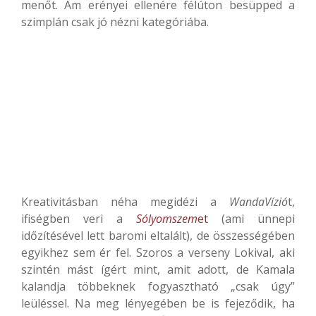
menőt. Ám erényei ellenére félúton besüpped a
szimplán csak jó nézni kategóriába.
Kreativitásban néha megidézi a
WandaVízió
t,
ifiségben veri a
Sólyomszem
et
(ami ünnepi
időzítésével lett baromi eltalált), de összességében
egyikhez sem ér fel. Szoros a verseny Lokival, aki
szintén mást ígért mint, amit adott, de Kamala
kalandja többeknek fogyasztható „csak úgy”
leüléssel. Na meg lényegében be is fejeződik, ha