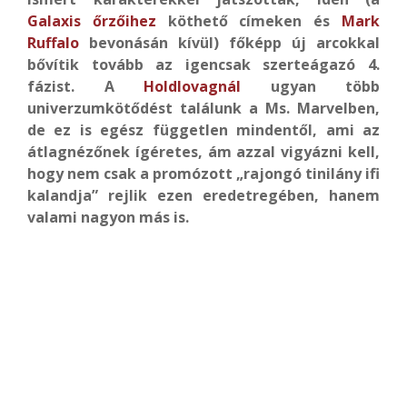
Galaxis őrzőihez
köthető címeken és
Mark
Ruffalo
bevonásán kívül) főképp új arcokkal
bővítik tovább az igencsak szerteágazó 4.
fázist. A
Holdlovagnál
ugyan több
univerzumkötődést találunk a Ms. Marvelben,
de ez is egész független mindentől, ami az
átlagnézőnek ígéretes, ám azzal vigyázni kell,
hogy nem csak a promózott „rajongó tinilány ifi
kalandja” rejlik ezen eredetregében, hanem
valami nagyon más is.