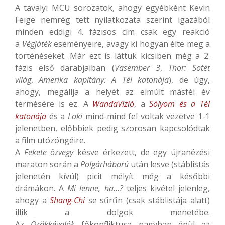
A tavalyi MCU sorozatok, ahogy egyébként Kevin
Feige nemrég tett nyilatkozata szerint igazából
minden eddigi 4. fázisos cím csak egy reakció
a
Végjáték
eseményeire, avagy ki hogyan élte meg a
történéseket. Már ezt is láttuk kicsiben még a 2.
fázis első darabjaiban (
Vasember 3
,
Thor: Sötét
világ
,
Amerika kapitány: A Tél katonája
), de úgy,
ahogy, megállja a helyét az elmúlt másfél év
termésére is ez. A
WandaVízió
, a
Sólyom és a Tél
katonája
és a
Loki
mind-mind fel voltak vezetve 1-1
jelenetben, előbbiek pedig szorosan kapcsolódtak
a film utózöngéire.
A
Fekete özvegy
késve érkezett, de egy újranézési
maraton során a
Polgárháború
után lesve (stáblistás
jelenetén kívül) picit mélyít még a későbbi
drámákon. A
Mi lenne, ha…?
teljes kivétel jelenleg,
ahogy a
Shang-Chi
se sűrűn (csak stáblistája alatt)
illik a dolgok menetébe.
Az
Örökkévalók
főkonfliktusa nagyban épül az