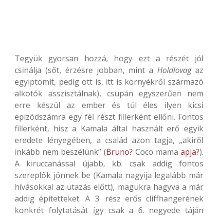
Tegyük gyorsan hozzá, hogy ezt a részét jól
csinálja (sőt, érzésre jobban, mint a
Holdlovag
az
egyiptomit, pedig ott is, itt is környékről származó
alkotók asszisztálnak), csupán egyszerűen nem
erre készül az ember és túl éles ilyen kicsi
epizódszámra egy fél részt fillerként ellőni. Fontos
fillerként, hisz a Kamala által használt erő egyik
eredete lényegében, a család azon tagja, „akiről
inkább nem beszélünk” (
Bruno?
Coco mama
apja?
).
A kiruccanással újabb, kb. csak addig fontos
szereplők jönnek be (Kamala nagyija legalább már
hívásokkal az utazás előtt), magukra hagyva a már
addig építetteket. A 3. rész erős cliffhangerének
konkrét folytatását így csak a 6. negyede táján