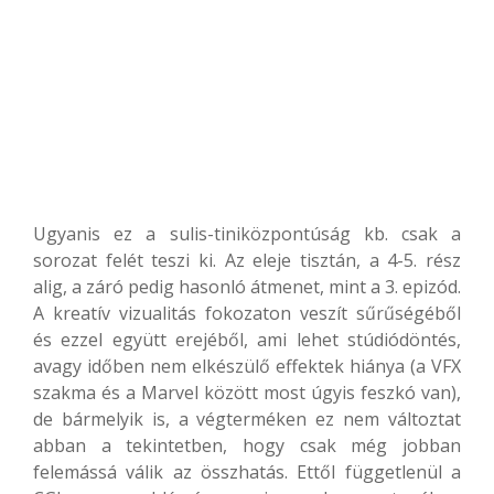
Ugyanis ez a sulis-tiniközpontúság kb. csak a
sorozat felét teszi ki. Az eleje tisztán, a 4-5. rész
alig, a záró pedig hasonló átmenet, mint a 3. epizód.
A kreatív vizualitás fokozaton veszít sűrűségéből
és ezzel együtt erejéből, ami lehet stúdiódöntés,
avagy időben nem elkészülő effektek hiánya (a VFX
szakma és a Marvel között most úgyis feszkó van),
de bármelyik is, a végterméken ez nem változtat
abban a tekintetben, hogy csak még jobban
felemássá válik az összhatás. Ettől függetlenül a