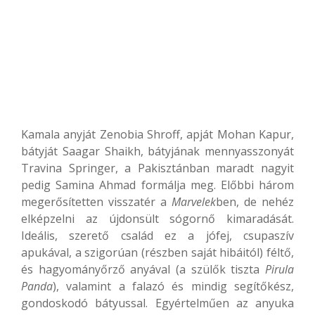
Kamala anyját Zenobia Shroff, apját Mohan Kapur,
bátyját Saagar Shaikh, bátyjának mennyasszonyát
Travina Springer, a Pakisztánban maradt nagyit
pedig Samina Ahmad formálja meg. Előbbi három
megerősítetten visszatér a
Marvelek
ben, de nehéz
elképzelni az újdonsült sógornő kimaradását.
Ideális, szerető család ez a jófej, csupaszív
apukával, a szigorúan (részben saját hibáitól) féltő,
és hagyományőrző anyával (a szülők tiszta
Pirula
Panda
), valamint a falazó és mindig segítőkész,
gondoskodó bátyussal. Egyértelműen az anyuka