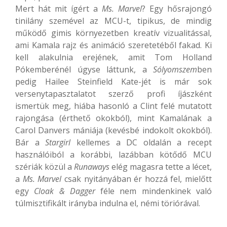
Mert hát mit ígért a
Ms. Marvel
? Egy hősrajongó
tinilány szemével az MCU-t, tipikus, de mindig
működő gimis környezetben kreatív vizualitással,
ami Kamala rajz és animáció szeretetéből fakad. Ki
kell alakulnia erejének, amit Tom Holland
Pókemberénél úgyse láttunk, a
Sólyomszem
ben
pedig Hailee Steinfield Kate-jét is már sok
versenytapasztalatot szerző profi íjászként
ismertük meg, hiába hasonló a Clint felé mutatott
rajongása (érthető okokból), mint Kamalának a
Carol Danvers mániája (kevésbé indokolt okokból).
Bár a
Stargirl
kellemes a DC oldalán a recept
használóiból a korábbi, lazábban kötődő MCU
szériák közül a
Runaways
elég magasra tette a lécet,
a
Ms. Marvel
csak nyitányában ér hozzá fel, mielőtt
egy
Cloak & Dagger
féle nem mindenkinek való
túlmisztifikált irányba indulna el, némi töriórával.