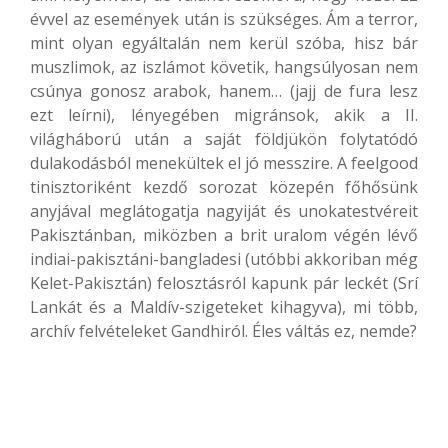
évvel az események után is szükséges. Ám a terror,
mint olyan egyáltalán nem kerül szóba, hisz bár
muszlimok, az iszlámot követik, hangsúlyosan nem
csúnya gonosz arabok, hanem… (jajj de fura lesz
ezt leírni), lényegében migránsok, akik a II.
világháború után a saját földjükön folytatódó
dulakodásból menekültek el jó messzire. A feelgood
tinisztoriként kezdő sorozat közepén főhősünk
anyjával meglátogatja nagyiját és unokatestvéreit
Pakisztánban, miközben a brit uralom végén lévő
indiai-pakisztáni-bangladesi (utóbbi akkoriban még
Kelet-Pakisztán) felosztásról kapunk pár leckét (Srí
Lankát és a Maldív-szigeteket kihagyva), mi több,
archív felvételeket Gandhiról. Éles váltás ez, nemde?