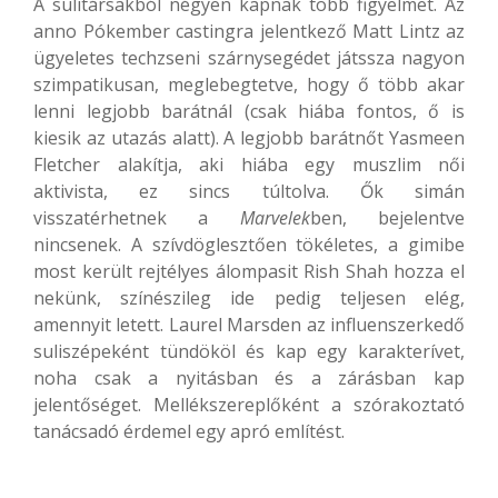
A sulitársakból négyen kapnak több figyelmet. Az
anno Pókember castingra jelentkező Matt Lintz az
ügyeletes techzseni szárnysegédet játssza nagyon
szimpatikusan, meglebegtetve, hogy ő több akar
lenni legjobb barátnál (csak hiába fontos, ő is
kiesik az utazás alatt). A legjobb barátnőt Yasmeen
Fletcher alakítja, aki hiába egy muszlim női
aktivista, ez sincs túltolva. Ők simán
visszatérhetnek a
Marvelek
ben, bejelentve
nincsenek. A szívdöglesztően tökéletes, a gimibe
most került rejtélyes álompasit Rish Shah hozza el
nekünk, színészileg ide pedig teljesen elég,
amennyit letett. Laurel Marsden az influenszerkedő
suliszépeként tündököl és kap egy karakterívet,
noha csak a nyitásban és a zárásban kap
jelentőséget. Mellékszereplőként a szórakoztató
tanácsadó érdemel egy apró említést.