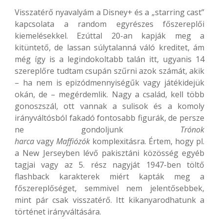
Visszatérő nyavalyám a Disney+ és a „starring cast”
kapcsolata a random egyrészes főszereplői
kiemelésekkel. Ezúttal 20-an kapják meg a
kitüntető, de lassan súlytalanná váló kreditet, ám
még így is a legindokoltabb talán itt, ugyanis 14
szereplőre tudtam csupán szűrni azok számát, akik
– ha nem is epizódmennyiségűk vagy játékidejük
okán, de – megérdemlik. Nagy a család, kell több
gonoszszál, ott vannak a sulisok és a komoly
irányváltósból fakadó fontosabb figurák, de persze
ne gondoljunk
Trónok
harca
vagy
Maffiózók
komplexitásra. Értem, hogy pl.
a New Jerseyben lévő pakisztáni közösség egyéb
tagjai vagy az 5. rész nagyját 1947-ben töltő
flashback karakterek miért kapták meg a
főszereplőséget, semmivel nem jelentősebbek,
mint pár csak visszatérő. Itt kikanyarodhatunk a
történet irányváltására.