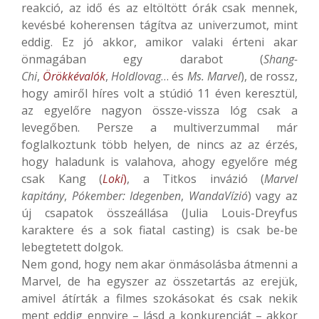
reakció, az idő és az eltöltött órák csak mennek,
kevésbé koherensen tágítva az univerzumot, mint
eddig. Ez jó akkor, amikor valaki érteni akar
önmagában egy darabot (
Shang-
Chi
,
Örökkévalók
,
Holdlovag
… és
Ms. Marvel
), de rossz,
hogy amiről híres volt a stúdió 11 éven keresztül,
az egyelőre nagyon össze-vissza lóg csak a
levegőben. Persze a multiverzummal már
foglalkoztunk több helyen, de nincs az az érzés,
hogy haladunk is valahova, ahogy egyelőre még
csak Kang (
Loki
)
, a Titkos invázió (
Marvel
kapitány
,
Pókember: Idegenben
,
WandaVízió
) vagy az
új csapatok összeállása (Julia Louis-Dreyfus
karaktere és a sok fiatal casting) is csak be-be
lebegtetett dolgok.
Nem gond, hogy nem akar önmásolásba átmenni a
Marvel, de ha egyszer az összetartás az erejük,
amivel átírták a filmes szokásokat és csak nekik
ment eddig ennyire – lásd a konkurenciát – akkor