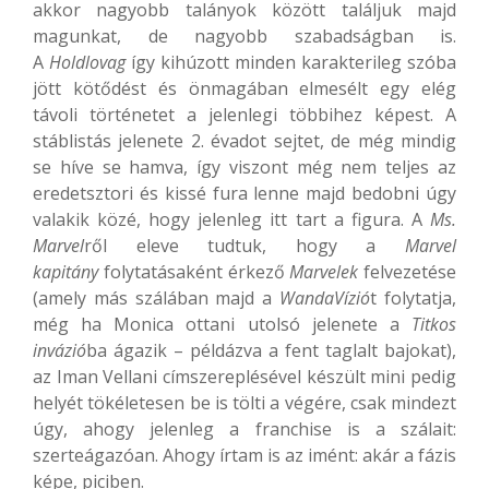
akkor nagyobb talányok között találjuk majd
magunkat, de nagyobb szabadságban is.
A
Holdlovag
így kihúzott minden karakterileg szóba
jött kötődést és önmagában elmesélt egy elég
távoli történetet a jelenlegi többihez képest. A
stáblistás jelenete 2. évadot sejtet, de még mindig
se híve se hamva, így viszont még nem teljes az
eredetsztori és kissé fura lenne majd bedobni úgy
valakik közé, hogy jelenleg itt tart a figura. A
Ms.
Marvel
ről eleve tudtuk, hogy a
Marvel
kapitány
folytatásaként érkező
Marvelek
felvezetése
(amely más szálában majd a
WandaVízió
t folytatja,
még ha Monica ottani utolsó jelenete a
Titkos
invázió
ba ágazik – példázva a fent taglalt bajokat),
az Iman Vellani címszereplésével készült mini pedig
helyét tökéletesen be is tölti a végére, csak mindezt
úgy, ahogy jelenleg a franchise is a szálait:
szerteágazóan. Ahogy írtam is az imént: akár a fázis
képe, piciben.