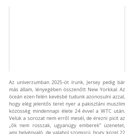
Az univerzumban 2025-öt írunk, Jersey pedig bár
más állam, lényegében összenőtt New Yorkkal. Az
óceán ezen felén kevésbé tudunk azonosulni azzal,
hogy elég jelentős teret nyer a pakisztáni muszlim
közösség mindennapi élete 24 évvel a WTC után.
Velük a sorozat nem erről mesél, de érezni picit az
„ők nem rosszak, ugyanúgy emberek” üzenetet,
ami helyénvaló, de valahol szomorú, hogy közel 22