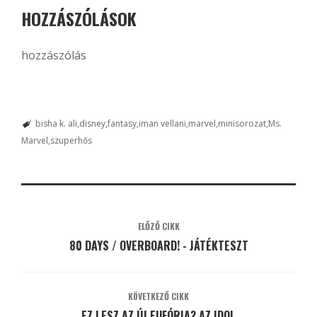
HOZZÁSZÓLÁSOK
hozzászólás
bisha k. ali
disney
fantasy
iman vellani
marvel
minisorozat
Ms.
Marvel
szuperhős
ELŐZŐ CIKK
80 DAYS / OVERBOARD! - JÁTÉKTESZT
KÖVETKEZŐ CIKK
EZ LESZ AZ ÚJ EUFÓRIA? AZ IDOL