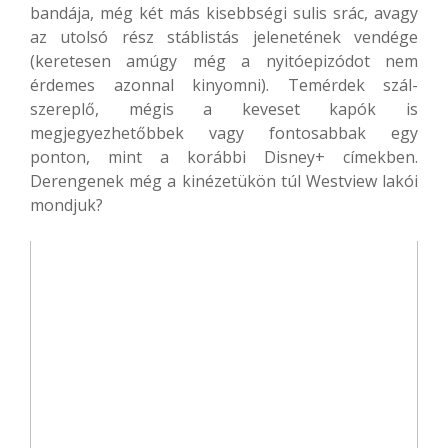
bandája, még két más kisebbségi sulis srác, avagy
az utolsó rész stáblistás jelenetének vendége
(keretesen amúgy még a nyitóepizódot nem
érdemes azonnal kinyomni). Temérdek szál-
szereplő, mégis a keveset kapók is
megjegyezhetőbbek vagy fontosabbak egy
ponton, mint a korábbi Disney+ címekben.
Derengenek még a kinézetükön túl Westview lakói
mondjuk?