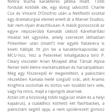
Nimra Bucha karakteres játéka miatt. Több
fordulat kötődik ide, egy dolog üdvözítő: Charlie
Cox és Vincent D’Onofrio után a Netflixtől ezúttal
egy dramaturgiai elemet emelt át a Marvel Studios,
bár nem olyan drasztikusan. A másik gonoszszál az
egyre népszerűbb Kamalát üldöző Kárelhárítási
Hivatal két ügynöke, amely szervezet láthatóan
Pókember után (miatt?) már egyéb fiatalokra is
kiveti hálóját. Itt jön be a karakterkapcsolás az
MCU-hoz, hisz a Peteréket kihallgatásra bíró P.
Cleary visszatér Arian Moayed által. Társát Alysia
Reiner kelti életre markánsabban és harsányabban.
Még egy főszereplő ér megemlítést, a pakisztáni
részekben Kamala mellé szegülő srác, akit Aramis
Knightra osztottak és biztos van további terv vele,
vagy ha nincs, majd a rajongók akarnak.
Aztán ott a közösség többi tagja (az imám és a helyi
kajaárus), a családhoz köthető két flashbackes, a
pakisztáni segítő apja, a nem spoilerezett gonosz