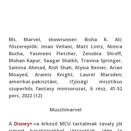
Ms. Marvel, showrunner: Bisha K. Ali;
főszereplők: Iman Vellani, Matt Lintz, Nimra
Bucha, Yasmeen Fletcher, Zenobia Shroff,
Mohan Kapur, Saagar Shaikh, Travina Springer,
Samina Ahmad, Rish Shah, Alysia Reiner, Arian
Moayed, Aramis Knight, Laurel Marsden;
amerikai-pakisztáni, ifjúsági misztikus
szuperhős fantasy minisorozat, 6 rész, 41-52
perc, 2022 (12)
Muszlimarvel
A
Disney+
-ra érkező MCU tartalmak tavaly jól
ismert karakterekkel játszottak, idén (a