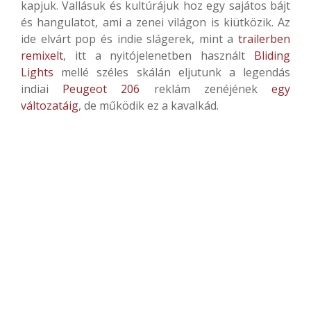
kapjuk. Vallásuk és kultúrájuk hoz egy sajátos bájt
és hangulatot, ami a zenei világon is kiütközik. Az
ide elvárt pop és indie slágerek, mint a
trailerben
remixelt
, itt a nyitójelenetben használt
Bliding
Lights
mellé széles skálán eljutunk a legendás
indiai
Peugeot 206
reklám zenéjének
egy
változatáig
, de működik ez a kavalkád.