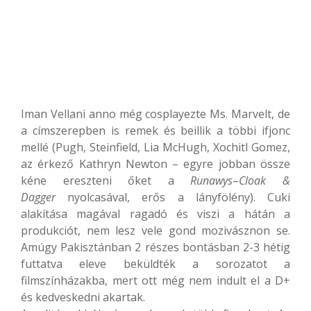
Iman Vellani anno még cosplayezte Ms. Marvelt, de
a címszerepben is remek és beillik a többi ifjonc
mellé (Pugh, Steinfield, Lia McHugh, Xochitl Gomez,
az érkező Kathryn Newton – egyre jobban össze
kéne ereszteni őket a
Runawys
–
Cloak &
Dagger
nyolcasával, erős a lányfölény). Cuki
alakítása magával ragadó és viszi a hátán a
produkciót, nem lesz vele gond mozivásznon se.
Amúgy Pakisztánban 2 részes bontásban 2-3 hétig
futtatva eleve beküldték a sorozatot a
filmszínházakba, mert ott még nem indult el a D+
és kedveskedni akartak.