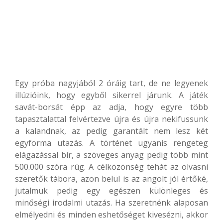
Egy próba nagyjából 2 óráig tart, de ne legyenek
illúzióink, hogy egyből sikerrel járunk. A játék
savát-borsát épp az adja, hogy egyre több
tapasztalattal felvértezve újra és újra nekifussunk
a kalandnak, az pedig garantált nem lesz két
egyforma utazás. A történet ugyanis rengeteg
elágazással bír, a szöveges anyag pedig több mint
500.000 szóra rúg. A célközönség tehát az olvasni
szeretők tábora, azon belül is az angolt jól értőké,
jutalmuk pedig egy egészen különleges és
minőségi irodalmi utazás. Ha szeretnénk alaposan
elmélyedni és minden eshetőséget kivesézni, akkor