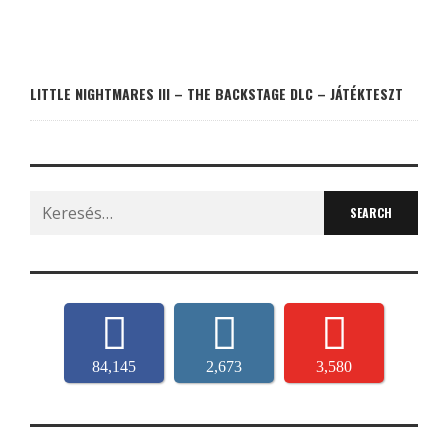
LITTLE NIGHTMARES III – THE BACKSTAGE DLC – JÁTÉKTESZT
Search
for:
84,145
2,673
3,580