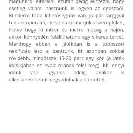
magunkról elterelni, ezután pedig elintézni, hogy
esetleg valami hasznunk is legyen az egészből.
Minderre több lehetőségünk van, jó pár tárggyal
tudunk operálni, illetve ha kiismerjük a szereplőket,
illetve hogy ki mikor és merre mozog a hajón,
akkor könnyedén felállíthatunk egy sikeres tervet.
Merthogy ebben a játékban is a többszöri
nekifutás lesz a barátunk, itt azonban sokkal
rövidebb, mindössze 15-20 perc egy kör (a játék
idősíkjában ez nyolc órának felel meg). Kb. ennyi
időnk van ugyanis addig, amikor is
elkerülhetetlenül megvádolnak a bűntettel.