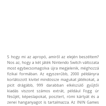
S hogy mi az apropó, amiről az elején beszéltem?
Nos az, hogy a két játék Nintendo Switch változata
most egybecsomagolva újra megjelenik, méghozzá
fizikai formában. Az egyszerűbb, 2000 példányra
korlátozott kivitel mindössze magukat játékokat, a
picit drágább, 999 darabban elkészülő gyűjtői
kiadás viszont számos extrát, például Fogg úr
fésűjét, képeslapokat, posztert, römi kártyát és a
zenei hanganyagot is tartalmazza. Az ININ Games