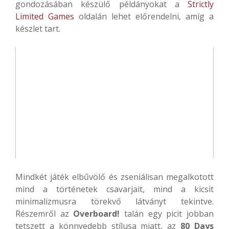
gondozásában készülő példányokat a
Strictly
Limited Games
oldalán lehet előrendelni, amíg a
készlet tart.
Mindkét játék elbűvölő és zseniálisan megalkotott
mind a történetek csavarjait, mind a kicsit
minimalizmusra törekvő látványt tekintve.
Részemről az
Overboard!
talán egy picit jobban
tetszett a könnyedebb stílusa miatt, az
80 Days