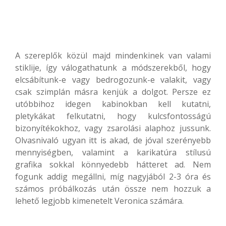
A szereplők közül majd mindenkinek van valami
stiklije, így válogathatunk a módszerekből, hogy
elcsábítunk-e vagy bedrogozunk-e valakit, vagy
csak szimplán másra kenjük a dolgot. Persze ez
utóbbihoz idegen kabinokban kell kutatni,
pletykákat felkutatni, hogy kulcsfontosságú
bizonyítékokhoz, vagy zsarolási alaphoz jussunk.
Olvasnivaló ugyan itt is akad, de jóval szerényebb
mennyiségben, valamint a karikatúra stílusú
grafika sokkal könnyedebb hátteret ad. Nem
fogunk addig megállni, míg nagyjából 2-3 óra és
számos próbálkozás után össze nem hozzuk a
lehető legjobb kimenetelt Veronica számára.