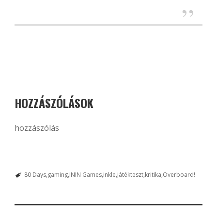
HOZZÁSZÓLÁSOK
hozzászólás
80 Days
gaming
ININ Games
inkle
játékteszt
kritika
Overboard!