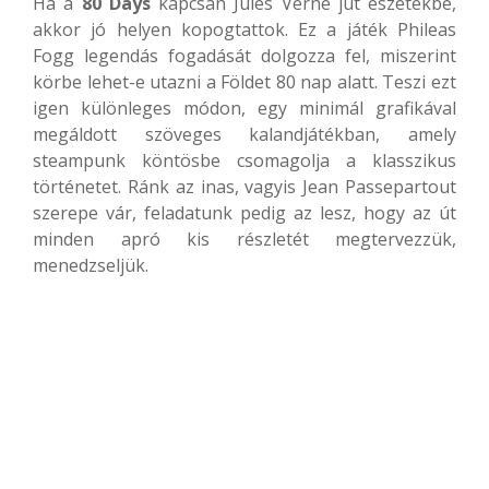
Ha a
80 Days
kapcsán Jules Verne jut eszetekbe,
akkor jó helyen kopogtattok. Ez a játék Phileas
Fogg legendás fogadását dolgozza fel, miszerint
körbe lehet-e utazni a Földet 80 nap alatt. Teszi ezt
igen különleges módon, egy minimál grafikával
megáldott szöveges kalandjátékban, amely
steampunk köntösbe csomagolja a klasszikus
történetet. Ránk az inas, vagyis Jean Passepartout
szerepe vár, feladatunk pedig az lesz, hogy az út
minden apró kis részletét megtervezzük,
menedzseljük.