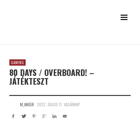
GAMING
80 DAYS / OVERBOARD! –
JÁTÉKTESZT
M_ANGER
2022. JÚLIUS 17. VASÁRNAP