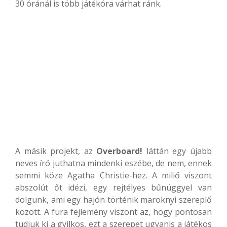
30 óránál is több játékóra várhat ránk.
A másik projekt, az
Overboard!
láttán egy újabb
neves író juthatna mindenki eszébe, de nem, ennek
semmi köze Agatha Christie-hez. A miliő viszont
abszolút őt idézi, egy rejtélyes bűnüggyel van
dolgunk, ami egy hajón történik maroknyi szereplő
között. A fura fejlemény viszont az, hogy pontosan
tudjuk ki a gyilkos, ezt a szerepet ugyanis a játékos