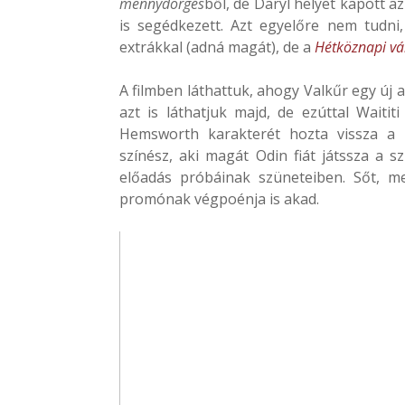
mennydörgés
ből, de Daryl helyet kapott a
is segédkezett. Azt egyelőre nem tudn
extrákkal (adná magát), de a
Hétköznapi v
A filmben láthattuk, ahogy Valkűr egy új 
azt is láthatjuk majd, de ezúttal Waiti
Hemsworth karakterét hozta vissza a k
színész, aki magát Odin fiát játssza a sz
előadás próbáinak szüneteiben. Sőt, m
promónak végpoénja is akad.