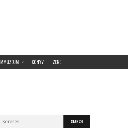
ILMMÚZEUM
KÖNYV
ZENE
Search
for: