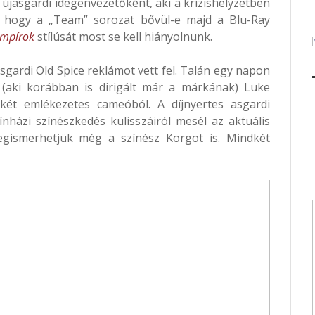
z újasgardi idegenvezetőként, aki a krízishelyzetben
i, hogy a „Team” sorozat bővül-e majd a Blu-Ray
ámpírok
stílúsát most se kell hiányolnunk.
asgardi Old Spice reklámot vett fel. Talán egy napon
ti (aki korábban is dirigált már a márkának) Luke
ét emlékezetes cameóból. A díjnyertes asgardi
ínházi színészkedés kulisszáiról mesél az aktuális
egismerhetjük még a színész Korgot is. Mindkét