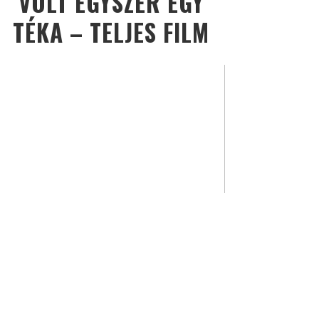
VOLT EGYSZER EGY
TÉKA – TELJES FILM