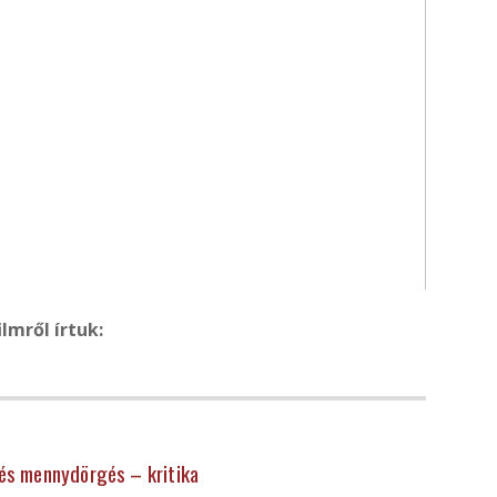
ilmről írtuk:
 és mennydörgés – kritika