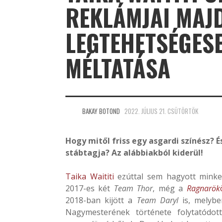
REKLÁMJAI MAJ
LEGTEHETSÉGES
MÉLTATÁSA
BAKAY BOTOND
2022. JÚLIUS 21. CSÜTÖRTÖK
Hogy mitől friss egy asgardi színész? É
stábtagja? Az alábbiakból kiderül!
Taika Waititi
ezúttal sem hagyott minket
2017-es két
Team Thor
, még a
Ragnarök
2018-ban kijött a
Team Daryl
is, melyb
Nagymesterének története folytatódot