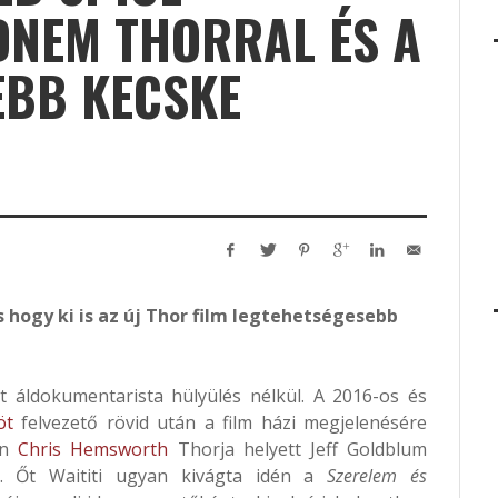
DNEM THORRAL ÉS A
EBB KECSKE
s hogy ki is az új Thor film legtehetségesebb
 áldokumentarista hülyülés nélkül. A 2016-os és
öt
felvezető rövid után a film házi megjelenésére
en
Chris Hemsworth
Thorja helyett Jeff Goldblum
t. Őt Waititi ugyan kivágta idén a
Szerelem és