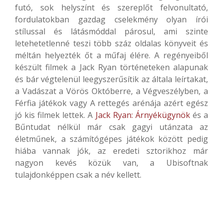
futó, sok helyszínt és szereplőt felvonultató,
fordulatokban gazdag cselekmény olyan írói
stílussal és látásmóddal párosul, ami szinte
letehetetlenné teszi több száz oldalas könyveit és
méltán helyezték őt a műfaj élére. A regényeiből
készült filmek a Jack Ryan történeteken alapunak
és bár végtelenül leegyszerűsítik az általa leírtakat,
a Vadászat a Vörös Októberre, a Végveszélyben, a
Férfia játékok vagy A rettegés arénája azért egész
jó kis filmek lettek. A
Jack Ryan: Árnyékügynök
és a
Bűntudat nélkül már csak gagyi utánzata az
életműnek, a számítógépes játékok között pedig
hiába vannak jók, az eredeti sztorikhoz már
nagyon kevés közük van, a Ubisoftnak
tulajdonképpen csak a név kellett.