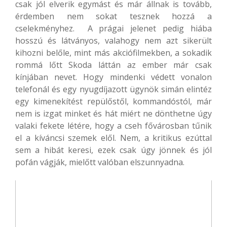
csak jól elverik egymást és már állnak is tovább,
érdemben nem sokat tesznek hozzá a
cselekményhez. A prágai jelenet pedig hiába
hosszú és látványos, valahogy nem azt sikerült
kihozni belőle, mint más akciófilmekben, a sokadik
rommá lőtt Skoda láttán az ember már csak
kínjában nevet. Hogy mindenki védett vonalon
telefonál és egy nyugdíjazott ügynök simán elintéz
egy kimenekítést repülőstől, kommandóstól, már
nem is izgat minket és hát miért ne dönthetne úgy
valaki fekete létére, hogy a cseh fővárosban tűnik
el a kíváncsi szemek elől. Nem, a kritikus ezúttal
sem a hibát keresi, ezek csak úgy jönnek és jól
pofán vágják, mielőtt valóban elszunnyadna.