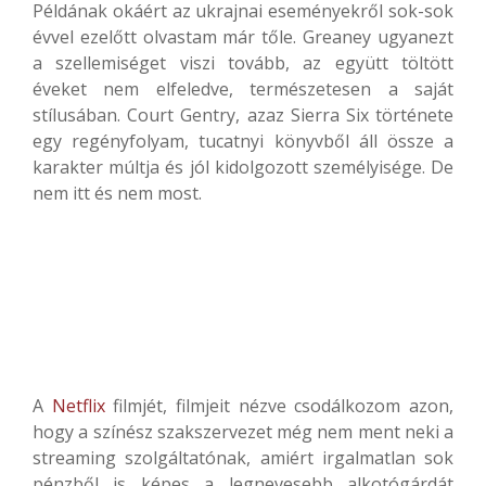
Példának okáért az ukrajnai eseményekről sok-sok
évvel ezelőtt olvastam már tőle. Greaney ugyanezt
a szellemiséget viszi tovább, az együtt töltött
éveket nem elfeledve, természetesen a saját
stílusában. Court Gentry, azaz Sierra Six története
egy regényfolyam, tucatnyi könyvből áll össze a
karakter múltja és jól kidolgozott személyisége. De
nem itt és nem most.
A
Netflix
filmjét, filmjeit nézve csodálkozom azon,
hogy a színész szakszervezet még nem ment neki a
streaming szolgáltatónak, amiért irgalmatlan sok
pénzből is képes a legnevesebb alkotógárdát