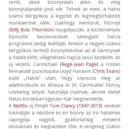
senki, akire bizonytalan jelen és még
bizonytalanabb jövő vár. Telnek az évek, a hatos
számú bérgyilkos a legjobb és legmegbízhatóbb
munkaerővé válik, csakhogy mentorát, Fitzroyt
(
Billy Bob Thornton
) nyugdíjazzák, a köztörvényes
bűnözők beszervezését támogató Sierra
programot pedig leállítják. Amikor a négyes számú
bérgyilkos terhelő bizonyítékokat ad át Gentrynek
a halála előtt, világméretű hajsza veszi kezdetét. Az
új vezető, Carmichael
(Regé-Jean Page)
a rostán
fennakadt pszichopata Lloyd Hansent (
Chris Evans
)
küldi „Hatos” után, hogy szerezze meg az
adathordozót és iktassa ki őt. Carmicahel Fitzroy
szívbeteg lányát használja csalinak, akinek életét
Hatos korábban egyszer már megmentette.
A
Netflix
új filmjét
Tom Clancy (1947-2013)
nevével
tukmálják a nézőkre és én bizony az író hatalmas
rajongója vagyok, gyakorlatilag mindent
elolvastam és megnéztem tőle. A rengeteg szálon