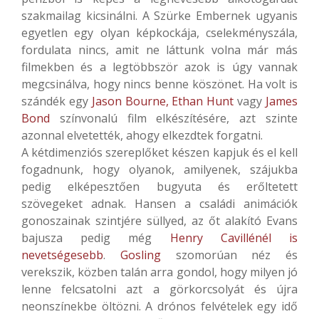
szakmailag kicsinálni. A Szürke Embernek ugyanis
egyetlen egy olyan képkockája, cselekményszála,
fordulata nincs, amit ne láttunk volna már más
filmekben és a legtöbbször azok is úgy vannak
megcsinálva, hogy nincs benne köszönet. Ha volt is
szándék egy
Jason Bourne,
Ethan Hunt
vagy
James
Bond
színvonalú film elkészítésére, azt szinte
azonnal elvetették, ahogy elkezdtek forgatni.
A kétdimenziós szereplőket készen kapjuk és el kell
fogadnunk, hogy olyanok, amilyenek, szájukba
pedig elképesztően bugyuta és erőltetett
szövegeket adnak. Hansen a családi animációk
gonoszainak szintjére süllyed, az őt alakító Evans
bajusza pedig még
Henry Cavillénél is
nevetségesebb
.
Gosling
szomorúan néz és
verekszik, közben talán arra gondol, hogy milyen jó
lenne felcsatolni azt a görkorcsolyát és újra
neonszínekbe öltözni. A drónos felvételek egy idő