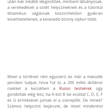
után már inkább idegesítőek, mintsem látványosak,
a verekedések a sötét helyszíneknek és a túlontúl
dinamikus vágásnak köszönhetően gyakran
követhetetlenek, a kevesebb bizony olykor több.
Mivel a történet rém egyszerű és már a második
percben tudjuk, hova fut ki, a 200 millió dolláros
csekkel a kezükben a
Russo testvérek
úgy
gondolták elég lesz, ha A-ból B-be ezúttal C, D, E, F
és G érintésével jutnak el a szereplők. De minek?
Számos helyszínt bejárunk, de mivel mindenhol