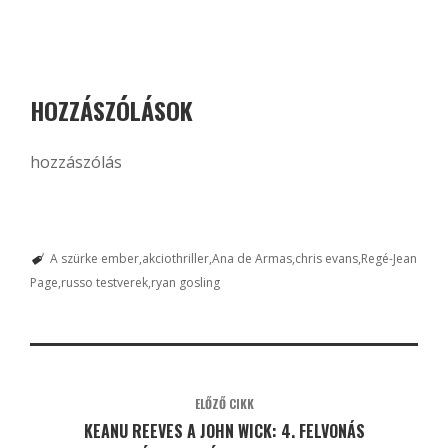
HOZZÁSZÓLÁSOK
hozzászólás
A szürke ember
akciothriller
Ana de Armas
chris evans
Regé-Jean
Page
russo testverek
ryan gosling
ELŐZŐ CIKK
KEANU REEVES A JOHN WICK: 4. FELVONÁS