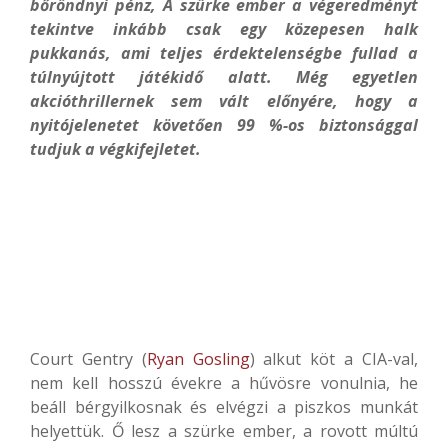
bőröndnyi pénz, A
szürke e
mber a végeredményt
tekintve inkább csak egy közepesen halk
pukkanás, ami teljes érdektelenségbe fullad a
túlnyújtott játékidő alatt. Még egyetlen
akcióthrillernek sem vált előnyére, hogy a
nyitójelenetet követően 99 %-os biztonsággal
tudjuk a végkifejletet.
Court Gentry (
Ryan Gosling
) alkut köt a CIA-val,
nem kell hosszú évekre a hűvösre vonulnia, he
beáll bérgyilkosnak és elvégzi a piszkos munkát
helyettük. Ő lesz a szürke ember, a rovott múltú