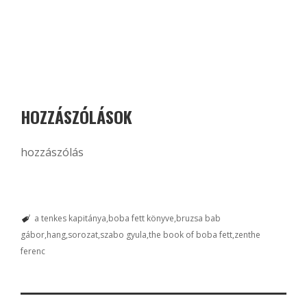
HOZZÁSZÓLÁSOK
hozzászólás
a tenkes kapitánya
boba fett könyve
bruzsa bab
gábor
hang
sorozat
szabo gyula
the book of boba fett
zenthe
ferenc