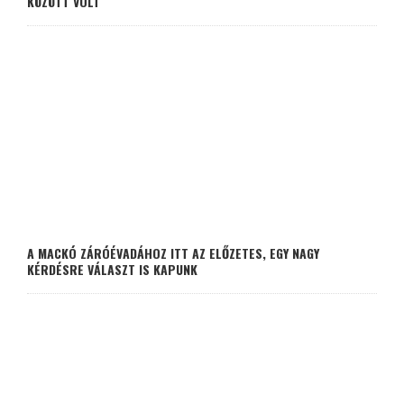
KÖZÖTT VOLT
A MACKÓ ZÁRÓÉVADÁHOZ ITT AZ ELŐZETES, EGY NAGY
KÉRDÉSRE VÁLASZT IS KAPUNK