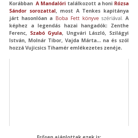
Korábban
A Mandalóri
találkozott a honi
Rózsa
Sándor sorozattal
, most A Tenkes kapitánya
járt hasonlóan a
Boba Fett könyve
szériával.
A
képhez a legendás hazai hangadók: Zenthe
Ferenc,
Szabó Gyula
, Ungvári László, Szilágyi
István, Molnár Tibor, Vajda Márta… na és szól
hozzá Vujicsics Tihamér emlékezetes zenéje.
Erősen ajánlottak ezek is: