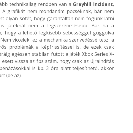
lább technikailag rendben van a
Greyhill Incident
,
ás. A grafikát nem mondanám pocséknak, bár nem
ont olyan sötét, hogy garantáltan nem fogunk látni
ós játéknál nem a legszerencsésebb. Bár ha a
on, hogy a lehető legkisebb sebességgel guggolva
 Nem viccelek, ez a mechanika szenvedéssé teszi a
rős problémák a képfrissítéssel is, de ezek csak
óráig egészen stabilan futott a játék Xbox Series X-
esett vissza az fps szám, hogy csak az újraindítás
énázásokkal is kb. 3 óra alatt teljesíthető, akkor
t (de az).