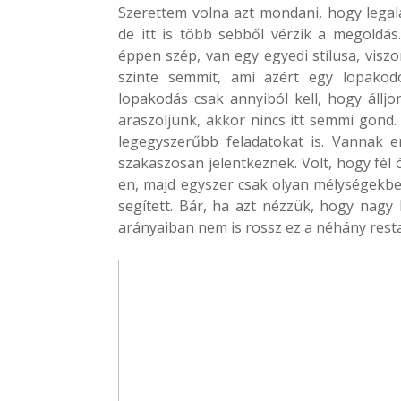
Szerettem volna azt mondani, hogy lega
de itt is több sebből vérzik a megold
éppen szép, van egy egyedi stílusa, visz
szinte semmit, ami azért egy lopakod
lopakodás csak annyiból kell, hogy állj
araszoljunk, akkor nincs itt semmi gond.
legegyszerűbb feladatokat is. Vannak e
szakaszosan jelentkeznek. Volt, hogy fél 
en, majd egyszer csak olyan mélységekbe 
segített. Bár, ha azt nézzük, hogy nagy b
arányaiban nem is rossz ez a néhány restar