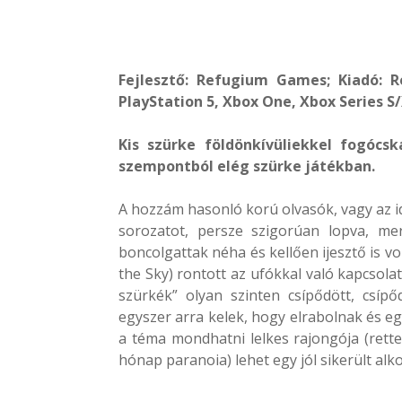
Fejlesztő: Refugium Games; Kiadó: R
PlayStation 5, Xbox One, Xbox Series S
Kis szürke földönkívüliekkel fogócs
szempontból elég szürke játékban.
A hozzám hasonló korú olvasók, vagy az i
sorozatot, persze szigorúan lopva, me
boncolgattak néha és kellően ijesztő is vol
the Sky) rontott az ufókkal való kapcsol
szürkék” olyan szinten csípődött, csíp
egyszer arra kelek, hogy elrabolnak és eg
a téma mondhatni lelkes rajongója (retteg
hónap paranoia) lehet egy jól sikerült alko