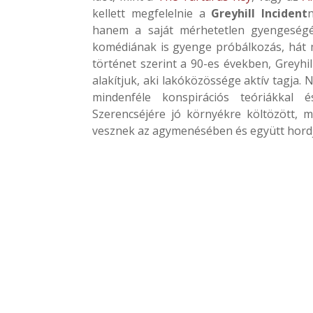
kellett megfelelnie a
Greyhill Incident
hanem a saját mérhetetlen gyengeségé
komédiának is gyenge próbálkozás, hát 
történet szerint a 90-es években, Greyhi
alakítjuk, aki lakóközössége aktív tagj
mindenféle konspirációs teóriákkal 
Szerencséjére jó környékre költözött, m
vesznek az agymenésében és együtt hordjá