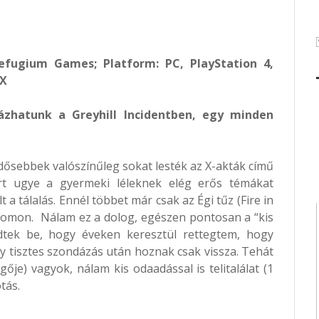
efugium Games; Platform: PC, PlayStation 4,
/X
kázhatunk a Greyhill Incidentben, egy minden
dősebbek valószínűleg sokat lesték az X-akták című
rt ugye a gyermeki léleknek elég erős témákat
t a tálalás. Ennél többet már csak az Égi tűz (Fire in
atomon. Nálam ez a dolog, egészen pontosan a “kis
ődtek be, hogy éveken keresztül rettegtem, hogy
y tisztes szondázás után hoznak csak vissza. Tehát
ője) vagyok, nálam kis odaadással is telitalálat (1
tás.