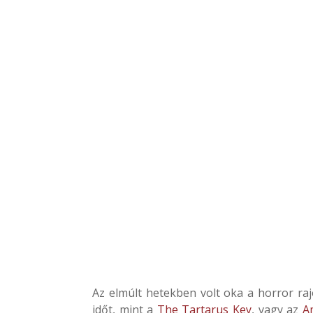
Az elmúlt hetekben volt oka a horror raj
időt, mint a
The Tartarus Key
, vagy az
A