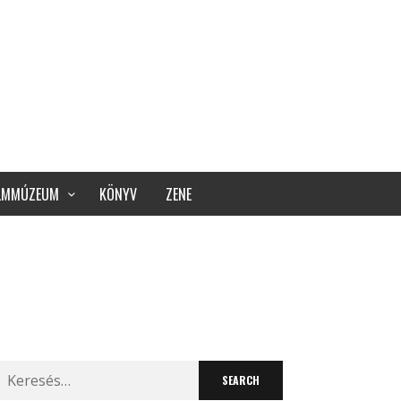
ILMMÚZEUM
KÖNYV
ZENE
Search
for: