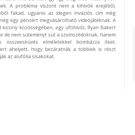
nek. A probléma viszont nem a kihívók erejéből,
ből fakad, ugyanis az idegen inváziós cím még
még egy pénzért megvásárolható videójátéknak. A
ll kicsiny közösségében, egy ufóhívőt, Ryan Bakert
a. Ne de nem süteményt süt a szomszédoknak, hanem
és összeesküvés elméletekkel bombázza őket.
ert ahelyett, hogy bezáratnák a többiek is részt
k az alufólia sisakokat.