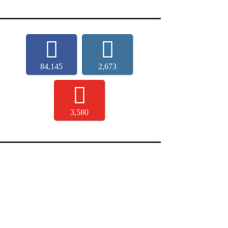
84,145
2,673
3,580