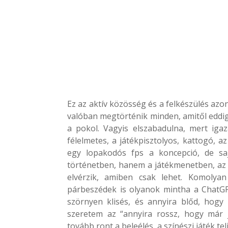
Ez az aktív közösség és a felkészülés azo
valóban megtörténik minden, amitől eddig 
a pokol. Vagyis elszabadulna, mert iga
félelmetes, a játékpisztolyos, kattogó,
egy lopakodós fps a koncepció, de s
történetben, hanem a játékmenetben, az
elvérzik, amiben csak lehet. Komoly
párbeszédek is olyanok mintha a ChatGP
szörnyen klisés, és annyira blőd, hog
szeretem az “annyira rossz, hogy már 
tovább ront a beleélés, a színészi játék te