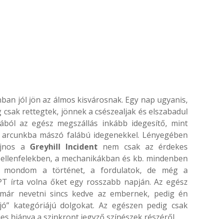
nban jól jön az álmos kisvárosnak. Egy nap ugyanis,
csak rettegtek, jönnek a csészealjak és elszabadul
zából az egész megszállás inkább idegesítő, mint
 az arcunkba mászó falábú idegenekkel. Lényegében
ajnos a
Greyhill Incident
nem csak az érdekes
 ellenfelekben, a mechanikákban és kb. mindenben
an mondom a történet, a fordulatok, de még a
T írta volna őket egy rosszabb napján. Az egész
y már nevetni sincs kedve az embernek, pedig én
jó” kategóriájú dolgokat. Az egészen pedig csak
ljes hiánya a szinkront jegyző színészek részéről.