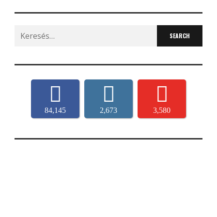
Search
for:
84,145
2,673
3,580