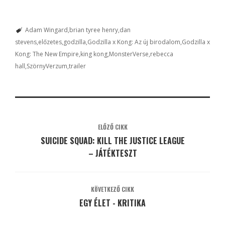
Adam Wingard
brian tyree henry
dan
stevens
előzetes
godzilla
Godzilla x Kong: Az új birodalom
Godzilla x
Kong: The New Empire
king kong
MonsterVerse
rebecca
hall
SzörnyVerzum
trailer
ELŐZŐ CIKK
SUICIDE SQUAD: KILL THE JUSTICE LEAGUE
– JÁTÉKTESZT
KÖVETKEZŐ CIKK
EGY ÉLET - KRITIKA