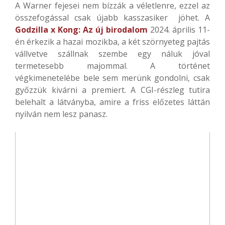
A Warner fejesei nem bízzák a véletlenre, ezzel az
összefogással csak újabb kasszasiker jöhet. A
Godzilla x Kong: Az új birodalom
2024. április 11-
én érkezik a hazai mozikba, a két szörnyeteg pajtás
vállvetve szállnak szembe egy náluk jóval
termetesebb majommal. A történet
végkimenetelébe bele sem merünk gondolni, csak
győzzük kivárni a premiert. A CGI-részleg tutira
belehalt a látványba, amire a friss előzetes láttán
nyilván nem lesz panasz.