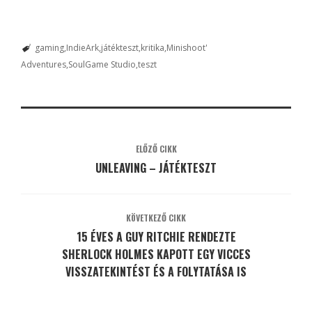
gaming
IndieArk
játékteszt
kritika
Minishoot'
Adventures
SoulGame Studio
teszt
ELŐZŐ CIKK
UNLEAVING – JÁTÉKTESZT
KÖVETKEZŐ CIKK
15 ÉVES A GUY RITCHIE RENDEZTE
SHERLOCK HOLMES KAPOTT EGY VICCES
VISSZATEKINTÉST ÉS A FOLYTATÁSA IS