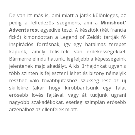
De van itt más is, ami miatt a játék különleges, az
pedig a felfedezős szegmens, ami a
Minishoot’
Adventures
t egyedivé teszi. A készítők (két francia
fickó) kimondottan a Legend of Zeldát tartják fő
inspirációs forrásnak, így egy hatalmas terepet
kapunk, amely telis-tele van érdekességekkel.
Bármerre elindulhatunk, legfeljebb a képességeink
jelentenek majd akadályt. A kis űrhajónkat ugyanis
több szinten is fejleszteni lehet és bizony némelyik
részhez való továbbjutáshoz szükség lesz az új
skillekre (akár hogy kirobbantsunk egy falat
erősebb lövés fajtával, vagy át tudjunk ugrani
nagyobb szakadékokat, esetleg szimplán erősebb
arzenálhoz az ellenfelek miatt.