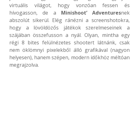
virtuális világot, hogy vonzóan fessen és
hívogasson, de a
Minishoot’ Adventures
nek
abszolút sikerül. Elég ránézni a screenshotokra,
hogy a lövöldözős játékok szerelmeseinek a
szájában összefusson a nyál. Olyan, mintha egy
régi 8 bites felülnézetes shootert látnánk, csak
nem öklömnyi pixelekből álló grafikával (nagyon
helyesen), hanem szépen, modern időkhöz méltóan
megrajzolva.