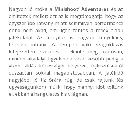
Nagyon jó móka a
Minishoot’ Adventures
és az
említettek mellett ezt az is megtámogatja, hogy az
egyszerűbb látvány miatt semmilyen performance
gond nem akad, ami igen fontos a reflex alapú
játékoknál. Az irányítás is nagyon kényelmes,
teljesen intuitív. A terepen való száguldozás
kifejezetten élvezetes – eleinte még óvatosan,
minden akadályt figyelembe véve, később pedig a
vízen siklás képességét elnyerve, fejlesztésektől
duzzadtan sokkal magabiztosabban. A játékidő
nagyjából jó tíz órára rúg, de csak rajtunk (és
ügyességünkön) múlik, hogy mennyi időt töltünk
el, ebben a hangulatos kis világban.