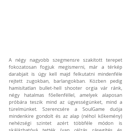
A négy nagyobb szegmensre szakított terepet
fokozatosan fogjuk megismerni, már a térkép
darabjait is úgy kell majd felkutatni mindenféle
rejtett zugokban, barlangokban. Közben pedig
hamisítatlan bullet-hell shooter orgia vár ránk,
négy hatalmas főellenféllel, amelyek alaposan
próbára teszik mind az ügyességünket, mind a
türelmünket. Szerencsére a SoulGame duója
mindenkire gondolt és az alap (néhol kőkemény)
nehézségi szintet azért többféle módon is
skálázhatóvá tették (van célzás rásegítés és