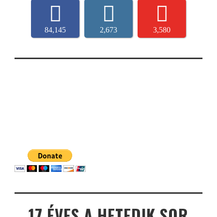
84,145
2,673
3,580
17 ÉVES A HETEDIK SOR