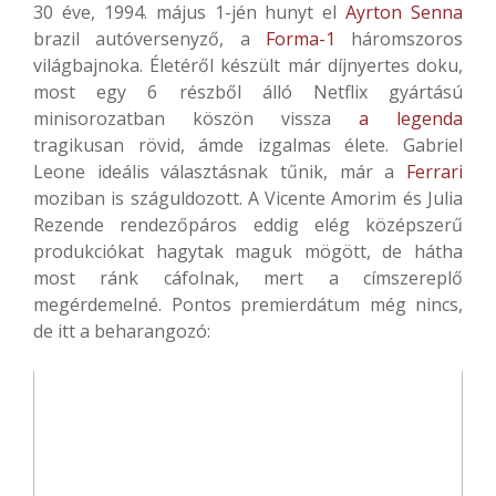
30 éve, 1994. május 1-jén hunyt el
Ayrton Senna
brazil autóversenyző, a
Forma-1
háromszoros
világbajnoka. Életéről készült már díjnyertes doku,
most egy 6 részből álló Netflix gyártású
minisorozatban köszön vissza
a legenda
tragikusan rövid, ámde izgalmas élete. Gabriel
Leone ideális választásnak tűnik, már a
Ferrari
moziban is száguldozott. A Vicente Amorim és Julia
Rezende rendezőpáros eddig elég középszerű
produkciókat hagytak maguk mögött, de hátha
most ránk cáfolnak, mert a címszereplő
megérdemelné. Pontos premierdátum még nincs,
de itt a beharangozó: