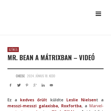
SZÍNES
MR. BEAN A MÁTRIXBAN – VIDEÓ
CHEESE
2024. JÚNIUS 18. KEDD
Ez a
kedves őrült
küldte
Leslie Nielsen
t a
messzi-messzi galaxisba,
Roxfortba
,
a
Marvel-