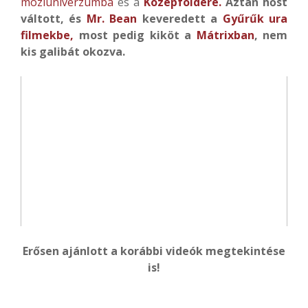
moziuniverzumba
és a
Középföldére.
Aztán hőst
váltott, és
Mr. Bean
keveredett a
Gyűrűk ura
filmekbe,
most pedig kiköt a
Mátrixban
, nem
kis galibát okozva.
Erősen ajánlott a korábbi videók megtekintése
is!