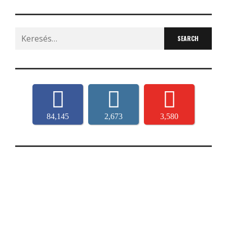
Search
for:
84,145
2,673
3,580