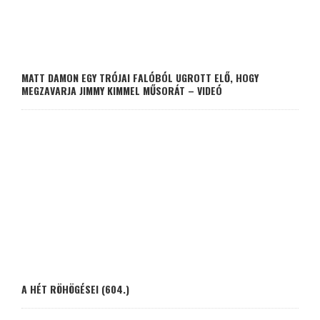
MATT DAMON EGY TRÓJAI FALÓBÓL UGROTT ELŐ, HOGY
MEGZAVARJA JIMMY KIMMEL MŰSORÁT – VIDEÓ
A HÉT RÖHÖGÉSEI (604.)