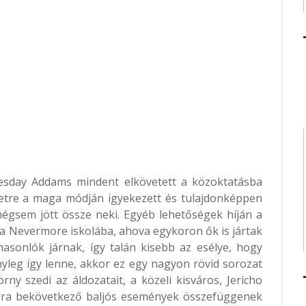
nesday Addams mindent elkövetett a közoktatásba
setre a maga módján igyekezett és tulajdonképpen
mégsem jött össze neki. Egyéb lehetőségek híján a
 a Nevermore iskolába, ahova egykoron ők is jártak
hasonlók járnak, így talán kisebb az esélye, hogy
ényleg így lenne, akkor ez egy nagyon rövid sorozat
rny szedi az áldozatait, a közeli kisváros, Jericho
 sorra bekövetkező baljós események összefüggenek