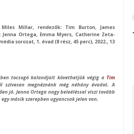
 Miles Millar, rendezők: Tim Burton, James
k: Jenna Ortega, Emma Myers, Catherine Zeta-
dia sorozat, 1. évad (8 rész, 45 perc), 2022., 13
rben tocsogó kalandjait követhetjük végig a
Tim
l szívesen megnéznénk még néhány évadot. A
ően jó. Jenna Ortega nagy beleéléssel viszi tovább
 egy másik szerepben ugyancsak jelen van.