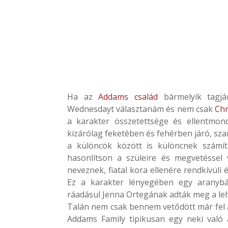
Ha az
Addams család
bármelyik tagjár
Wednesdayt választanám és nem csak
Chr
a karakter összetettsége és ellentmondá
kizárólag feketében és fehérben járó, sza
a különcök között is különcnek számí
hasonlítson a szüleire és megvetéssel 
neveznek, fiatal kora ellenére rendkívüli 
Ez a karakter lényegében egy aranybán
ráadásul Jenna Ortegának adták meg a leh
Talán nem csak bennem vetődött már fel a
Addams Family tipikusan egy neki való