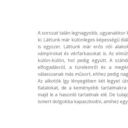
A sorozat talán legnagyobb, ugyanakkor 
ki. Láttunk már különleges képességű di
is egyszer. Láttunk már erős női alakok
vámpírokat és vérfarkasokat is. Az elmúl
külön-külön, hol pedig együtt. A szánd
elfogadásról, a türelemről és a megé
válasszanak más műsort, ehhez pedig nagyon
Az alkotók így lényegében két legyet üt
fiatalokat, de a keményebb tartalmakra 
majd le a hasonló tartalmak elé. De tulaj
ismert dolgokba kapaszkodni, amihez egyé