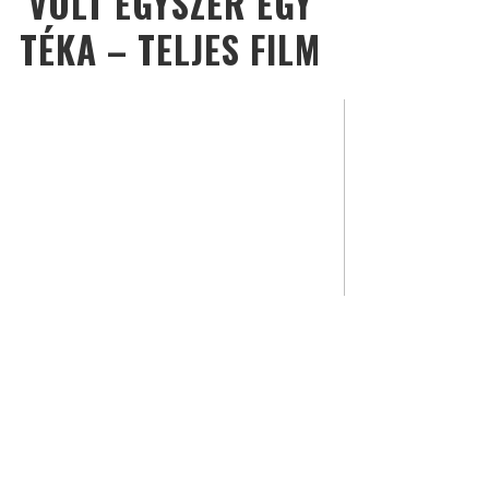
VOLT EGYSZER EGY
TÉKA – TELJES FILM