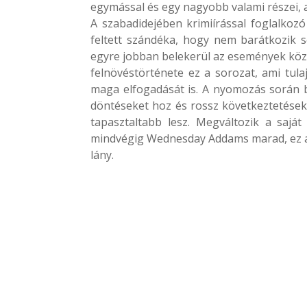
egymással és egy nagyobb valami részei, 
A szabadidejében krimiírással foglalko
feltett szándéka, hogy nem barátkozik s
egyre jobban belekerül az események közep
felnövéstörténete ez a sorozat, ami tula
maga elfogadását is. A nyomozás során ba
döntéseket hoz és rossz következtetéseke
tapasztaltabb lesz. Megváltozik a sajá
mindvégig Wednesday Addams marad, ez a 
lány.