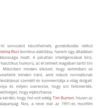
ól sorozatot készíthetnék, gondolkodás nélkül
istina Ricci
ikonikus alakítása, hanem úgy általában
sossága miatt. A páratlan intelligenciával bíró,
rkasztikus humorú, az érzelmeit magában tartó tini
t. Miközben minden elkövet, hogy semmiben se
viseltetik minden iránt, amit mások normálisnak
éleslátással szemléli és kommentálja a világ dolgait.
ya és milyen szerencse, hogy ezt felismerték,
etőséget, hogy eljátszhassa.
 kérdés, hogy hol volt eddig
Tim Burton
, hiszen az
 alapanyag. Nos, a neve már az 1991-es mozifilm