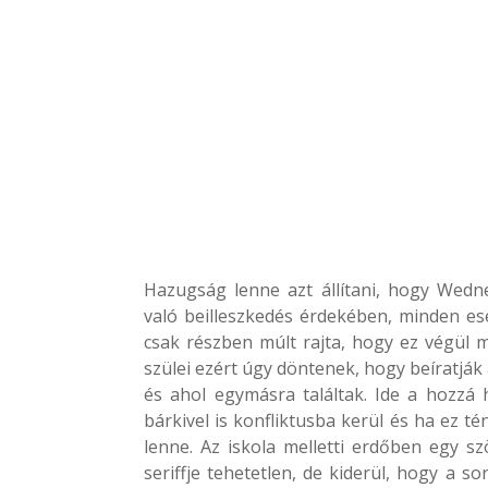
Hazugság lenne azt állítani, hogy Wed
való beilleszkedés érdekében, minden e
csak részben múlt rajta, hogy ez végül 
szülei ezért úgy döntenek, hogy beíratják
és ahol egymásra találtak. Ide a hozzá 
bárkivel is konfliktusba kerül és ha ez t
lenne. Az iskola melletti erdőben egy szö
seriffje tehetetlen, de kiderül, hogy a