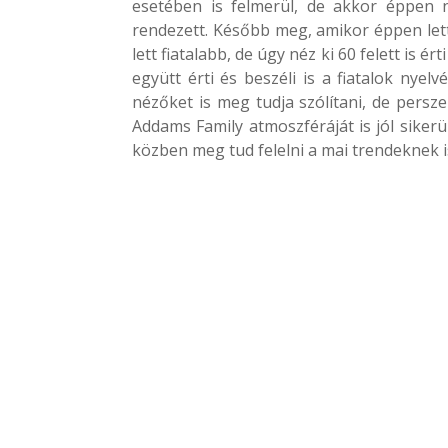
esetében is felmerül, de akkor éppen 
rendezett. Később meg, amikor éppen lett 
lett fiatalabb, de úgy néz ki 60 felett is é
együtt érti és beszéli is a fiatalok nyelvé
nézőket is meg tudja szólítani, de persz
Addams Family atmoszféráját is jól sikerü
közben meg tud felelni a mai trendeknek i