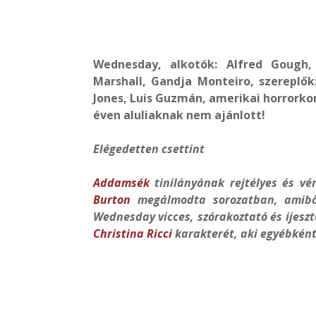
Wednesday, alkotók: Alfred Gough,
Marshall, Gandja Monteiro, szereplő
Jones, Luis Guzmán, amerikai horrorkomé
éven aluliaknak nem ajánlott!
Elégedetten csettint
Addamsék
tinilányának rejtélyes és vé
Burton
megálmodta sorozatban, amibő
Wednesday vicces, szórakoztató és ijeszt
Christina Ricci
karakterét, aki egyébként