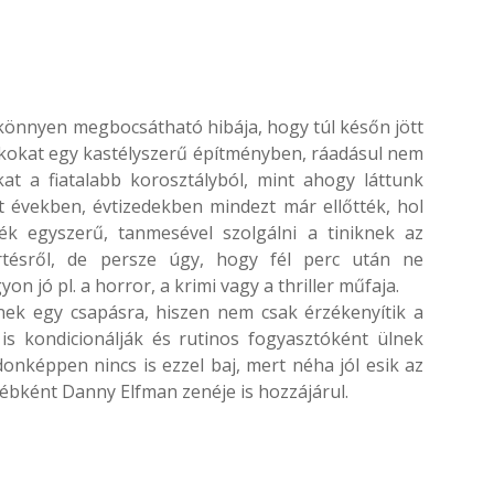
könnyen megbocsátható hibája, hogy túl későn jött
ákokat egy kastélyszerű építményben, ráadásul nem
at a fiatalabb korosztályból, mint ahogy láttunk
t években, évtizedekben mindezt már ellőtték, hol
ék egyszerű, tanmesével szolgálni a tiniknek az
rtésről, de persze úgy, hogy fél perc után ne
 jó pl. a horror, a krimi vagy a thriller műfaja.
nek egy csapásra, hiszen nem csak érzékenyítik a
is kondicionálják és rutinos fogyasztóként ülnek
donképpen nincs is ezzel baj, mert néha jól esik az
bként Danny Elfman zenéje is hozzájárul.