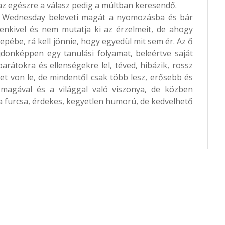
az egészre a válasz pedig a múltban keresendő.
zó Wednesday beleveti magát a nyomozásba és bár
enkivel és nem mutatja ki az érzelmeit, de ahogy
ébe, rá kell jönnie, hogy egyedül mit sem ér. Az ő
jdonképpen egy tanulási folyamat, beleértve saját
rátokra és ellenségekre lel, téved, hibázik, rossz
t von le, de mindentől csak több lesz, erősebb és
t magával és a világgal való viszonya, de közben
furcsa, érdekes, kegyetlen humorú, de kedvelhető