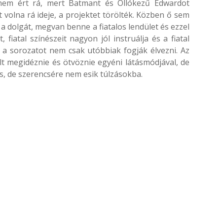
nem ért rá, mert Batmant és Ollókezű Edwardot
volna rá ideje, a projektet törölték. Közben ő sem
rti a dolgát, megvan benne a fiatalos lendület és ezzel
t, fiatal színészeit nagyon jól instruálja és a fiatal
e a sorozatot nem csak utóbbiak fogják élvezni. Az
lt megidéznie és ötvöznie egyéni látásmódjával, de
s, de szerencsére nem esik túlzásokba.