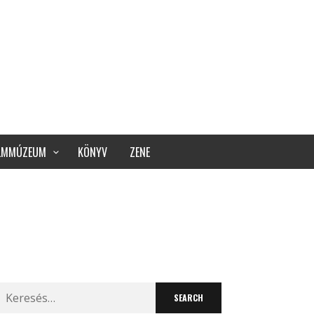
ILMMÚZEUM
KÖNYV
ZENE
Search
for: