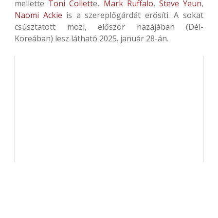
mellette
Toni Collett
e,
Mark Ruffalo
,
Steve Yeun
,
Naomi Ackie
is a szereplőgárdát erősíti. A sokat
csúsztatott mozi, először hazájában (Dél-
Koreában) lesz látható 2025. január 28-án.