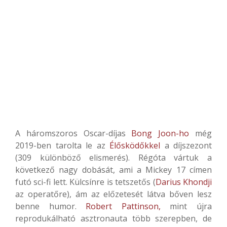
A háromszoros Oscar-díjas
Bong Joon-ho
még
2019-ben tarolta le az
Élősködőkkel
a díjszezont
(309 különböző elismerés). Régóta vártuk a
következő nagy dobását, ami a Mickey 17 címen
futó sci-fi lett. Külcsínre is tetszetős (
Darius Khondji
az operatőre), ám az előzetesét látva bőven lesz
benne humor.
Robert Pattinson,
mint újra
reprodukálható asztronauta több szerepben, de