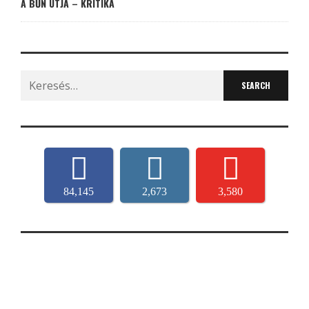
A BŰN ÚTJA – KRITIKA
Search
for:
84,145
2,673
3,580