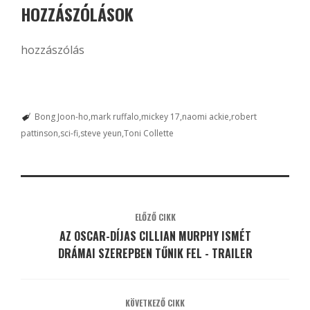
HOZZÁSZÓLÁSOK
hozzászólás
Bong Joon-ho
mark ruffalo
mickey 17
naomi ackie
robert
pattinson
sci-fi
steve yeun
Toni Collette
ELŐZŐ CIKK
AZ OSCAR-DÍJAS CILLIAN MURPHY ISMÉT
DRÁMAI SZEREPBEN TŰNIK FEL - TRAILER
KÖVETKEZŐ CIKK