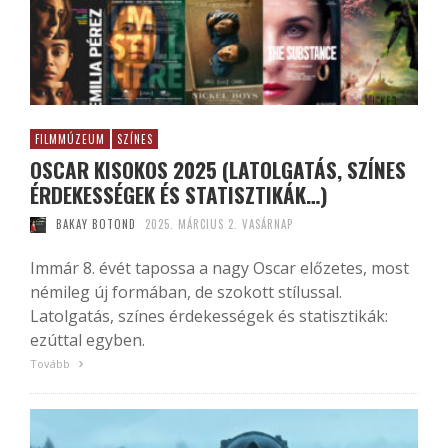
FILMMÚZEUM
SZÍNES
OSCAR KISOKOS 2025 (LATOLGATÁS, SZÍNES
ÉRDEKESSÉGEK ÉS STATISZTIKÁK…)
BAKAY BOTOND
2025. MÁRCIUS 2. VASÁRNAP
Immár 8. évét tapossa a nagy Oscar előzetes, most
némileg új formában, de szokott stílussal.
Latolgatás, színes érdekességek és statisztikák:
ezúttal egyben.
Tovább