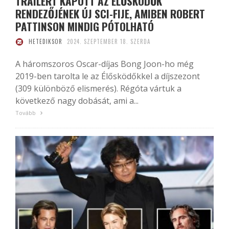
TRAILERT KAPOTT AZ ÉLŐSKÖDŐK
RENDEZŐJÉNEK ÚJ SCI-FIJE, AMIBEN ROBERT
PATTINSON MINDIG PÓTOLHATÓ
HETEDIKSOR
2024. SZEPTEMBER 18. SZERDA
A háromszoros Oscar-díjas Bong Joon-ho még
2019-ben tarolta le az Élősködőkkel a díjszezont
(309 különböző elismerés). Régóta vártuk a
következő nagy dobását, ami a...
Tovább