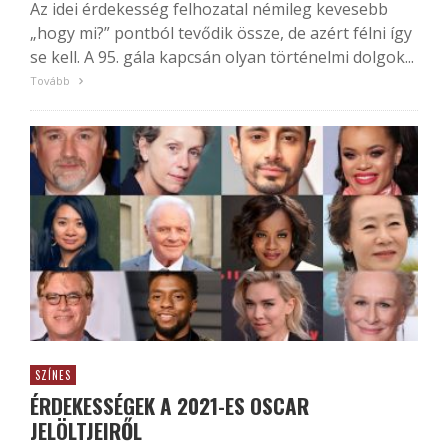
Az idei érdekesség felhozatal némileg kevesebb
„hogy mi?” pontból tevődik össze, de azért félni így
se kell. A 95. gála kapcsán olyan történelmi dolgok...
Tovább
SZÍNES
ÉRDEKESSÉGEK A 2021-ES OSCAR
JELÖLTJEIRŐL