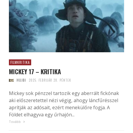
FILMKRITIKA
MICKEY 17 – KRITIKA
HUJBI
2025. FEBRUÁR 28. PÉNTEK
Mickey sok pénzzel tartozik egy aberrált fickónak
aki előszeretettel nézi végig, ahogy láncfűrésszel
aprítják az adósait, ezért menekülőre fogja. A
Földet elhagyva egy űrhajón...
Tovább