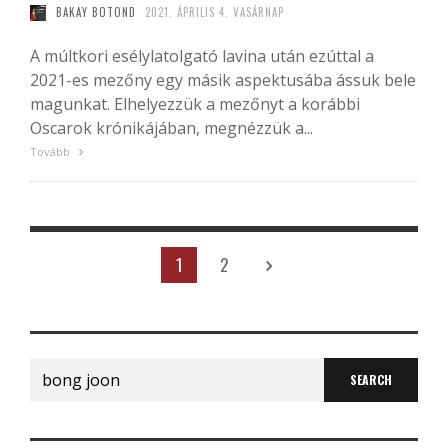
BAKAY BOTOND
2021. ÁPRILIS 4. VASÁRNAP
A múltkori esélylatolgató lavina után ezúttal a
2021-es mezőny egy másik aspektusába ássuk bele
magunkat. Elhelyezzük a mezőnyt a korábbi
Oscarok krónikájában, megnézzük a...
Tovább
1
2
Search
for: