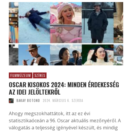
FILMMÚZEUM
SZÍNES
OSCAR KISOKOS 2024: MINDEN ÉRDEKESSÉG
AZ IDEI JELÖLTEKRŐL
BAKAY BOTOND
2024. MÁRCIUS 6. SZERDA
Ahogy megszokhattátok, itt az ez évi
statisztikaóceán a 96. Oscar aktuális mezőnyéről. A
válogatás a teljesség igényével készült, és mindig