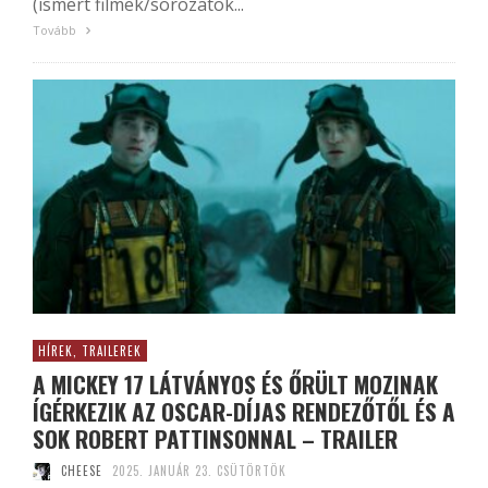
(ismert filmek/sorozatok...
Tovább
HÍREK, TRAILEREK
A MICKEY 17 LÁTVÁNYOS ÉS ŐRÜLT MOZINAK
ÍGÉRKEZIK AZ OSCAR-DÍJAS RENDEZŐTŐL ÉS A
SOK ROBERT PATTINSONNAL – TRAILER
CHEESE
2025. JANUÁR 23. CSÜTÖRTÖK