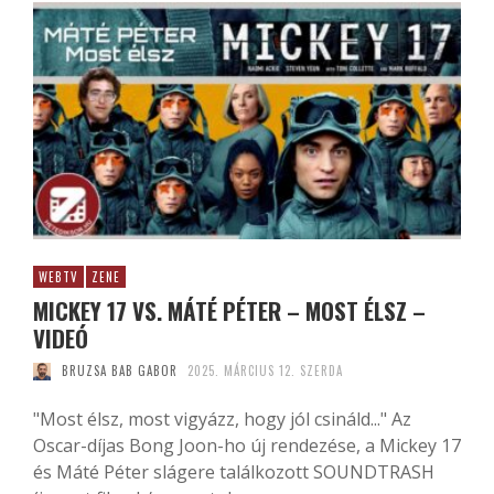
WEBTV
ZENE
MICKEY 17 VS. MÁTÉ PÉTER – MOST ÉLSZ –
VIDEÓ
BRUZSA BAB GABOR
2025. MÁRCIUS 12. SZERDA
"Most élsz, most vigyázz, hogy jól csináld..." Az
Oscar-díjas Bong Joon-ho új rendezése, a Mickey 17
és Máté Péter slágere találkozott SOUNDTRASH