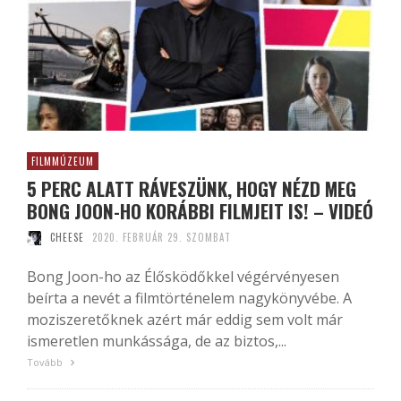
FILMMÚZEUM
5 PERC ALATT RÁVESZÜNK, HOGY NÉZD MEG
BONG JOON-HO KORÁBBI FILMJEIT IS! – VIDEÓ
CHEESE
2020. FEBRUÁR 29. SZOMBAT
Bong Joon-ho az Élősködőkkel végérvényesen
beírta a nevét a filmtörténelem nagykönyvébe. A
moziszeretőknek azért már eddig sem volt már
ismeretlen munkássága, de az biztos,...
Tovább