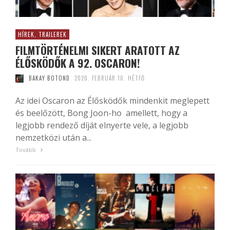
HÍREK, TRAILEREK
FILMTÖRTÉNELMI SIKERT ARATOTT AZ
ÉLŐSKÖDŐK A 92. OSCARON!
BAKAY BOTOND
2020. FEBRUÁR 10. HÉTFŐ
Az idei Oscaron az Élősködők mindenkit meglepett
és beelőzött, Bong Joon-ho amellett, hogy a
legjobb rendező díját elnyerte vele, a legjobb
nemzetközi után a...
Tovább