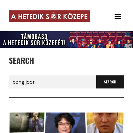
SEARCH
Search
for: