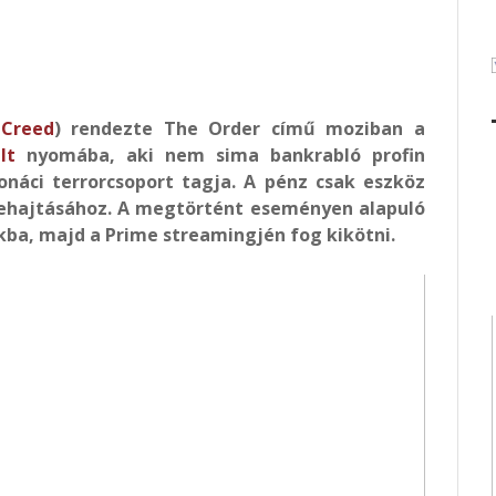
 Creed
) rendezte The Order című moziban a
lt
nyomába, aki nem sima bankrabló profin
náci terrorcsoport tagja. A pénz csak eszköz
rehajtásához. A megtörtént eseményen alapuló
kba, majd a Prime streamingjén fog kikötni.