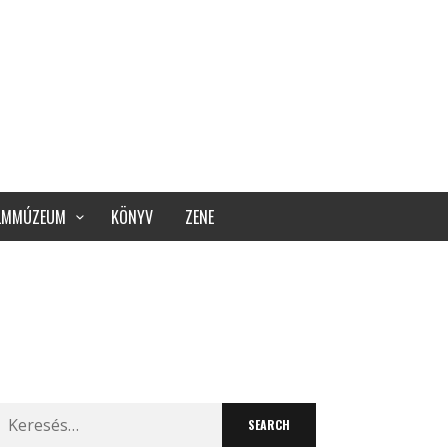
ILMMÚZEUM
KÖNYV
ZENE
Search
for: