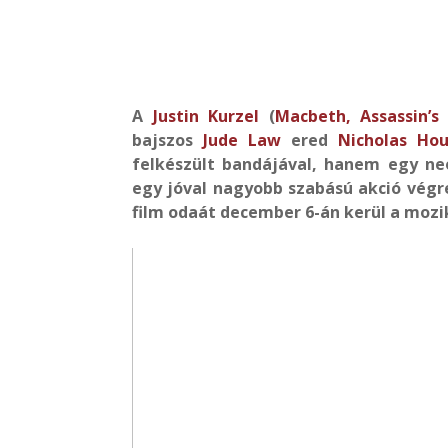
A
Justin Kurzel
(
Macbeth,
Assassin’s
bajszos
Jude Law
ered
Nicholas Hou
felkészült bandájával, hanem egy neo
egy jóval nagyobb szabású akció vég
film odaát december 6-án kerül a mozi