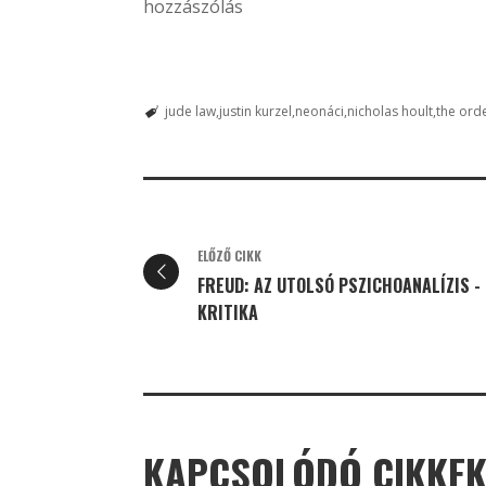
hozzászólás
jude law
justin kurzel
neonáci
nicholas hoult
the ord
ELŐZŐ CIKK
FREUD: AZ UTOLSÓ PSZICHOANALÍZIS -
KRITIKA
KAPCSOLÓDÓ CIKKE