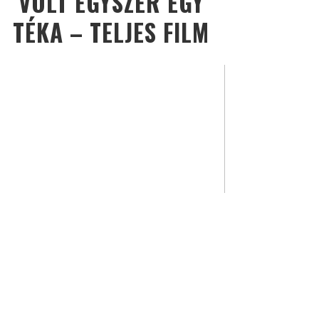
VOLT EGYSZER EGY
TÉKA – TELJES FILM