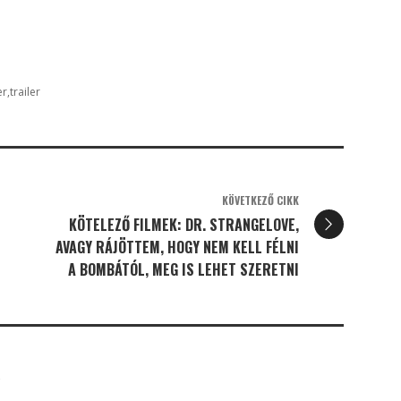
er
trailer
KÖVETKEZŐ CIKK
KÖTELEZŐ FILMEK: DR. STRANGELOVE,
AVAGY RÁJÖTTEM, HOGY NEM KELL FÉLNI
A BOMBÁTÓL, MEG IS LEHET SZERETNI
K