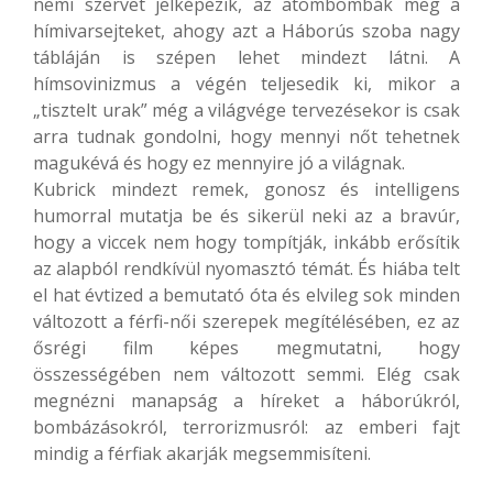
nemi szervet jelképezik, az atombombák meg a
hímivarsejteket, ahogy azt a Háborús szoba nagy
tábláján is szépen lehet mindezt látni. A
hímsovinizmus a végén teljesedik ki, mikor a
„tisztelt urak” még a világvége tervezésekor is csak
arra tudnak gondolni, hogy mennyi nőt tehetnek
magukévá és hogy ez mennyire jó a világnak.
Kubrick mindezt remek, gonosz és intelligens
humorral mutatja be és sikerül neki az a bravúr,
hogy a viccek nem hogy tompítják, inkább erősítik
az alapból rendkívül nyomasztó témát. És hiába telt
el hat évtized a bemutató óta és elvileg sok minden
változott a férfi-női szerepek megítélésében, ez az
ősrégi film képes megmutatni, hogy
összességében nem változott semmi. Elég csak
megnézni manapság a híreket a háborúkról,
bombázásokról, terrorizmusról: az emberi fajt
mindig a férfiak akarják megsemmisíteni.