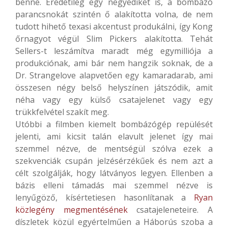
benne. Eredetileg egy negyediket is, a bombázó
parancsnokát szintén ő alakította volna, de nem
tudott hihető texasi akcentust produkálni, így Kong
őrnagyot végül Slim Pickers alakította. Tehát
Sellers-t leszámítva maradt még egymilliója a
produkciónak, ami bár nem hangzik soknak, de a
Dr. Strangelove alapvetően egy kamaradarab, ami
összesen négy belső helyszínen játszódik, amit
néha vagy egy külső csatajelenet vagy egy
trükkfelvétel szakít meg.
Utóbbi a filmben kiemelt bombázógép repülését
jelenti, ami kicsit talán elavult jelenet így mai
szemmel nézve, de mentségül szólva ezek a
szekvenciák csupán jelzésérzékűek és nem azt a
célt szolgálják, hogy látványos legyen. Ellenben a
bázis elleni támadás mai szemmel nézve is
lenyűgöző, kísértetiesen hasonlítanak a
Ryan
közlegény megmentésének
csatajeleneteire. A
díszletek közül egyértelműen a Háborús szoba a