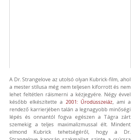
A Dr. Strangelove az utolsó olyan Kubrick-film, ahol
a mester stílusa még nem teljesen kiforrott és nem
lehet feltétlen ráismerni a kézjegyére. Négy évvel
később elkészítette a
2001: Űrodüsszeiáz
, ami a
rendező karrierjében talán a legnagyobb minőségi
lépés és onnantól fogva egészen a Tágra zárt
szemekig a teljes maximalizmussal élt. Mindent
elmond Kubrick tehetségéről, hogy a Dr.
Strangelove kapcsán szakmailag szinte a csúcsra