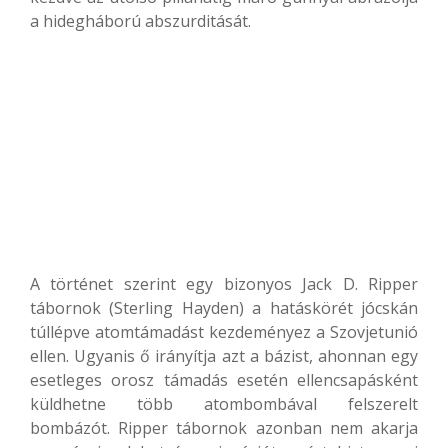
a hidegháború abszurditását.
A történet szerint egy bizonyos Jack D. Ripper
tábornok (Sterling Hayden) a hatáskörét jócskán
túllépve atomtámadást kezdeményez a Szovjetunió
ellen. Ugyanis ő irányítja azt a bázist, ahonnan egy
esetleges orosz támadás esetén ellencsapásként
küldhetne több atombombával felszerelt
bombázót. Ripper tábornok azonban nem akarja