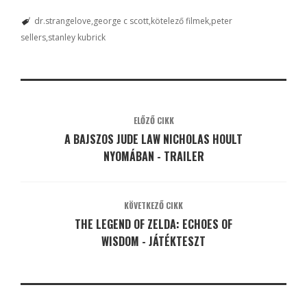
dr.strangelove
george c scott
kötelező filmek
peter
sellers
stanley kubrick
ELŐZŐ CIKK
A BAJSZOS JUDE LAW NICHOLAS HOULT
NYOMÁBAN - TRAILER
KÖVETKEZŐ CIKK
THE LEGEND OF ZELDA: ECHOES OF
WISDOM - JÁTÉKTESZT