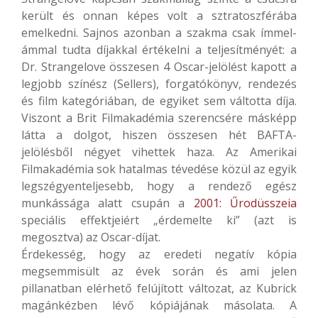
került és onnan képes volt a sztratoszférába
emelkedni. Sajnos azonban a szakma csak ímmel-
ámmal tudta díjakkal értékelni a teljesítményét: a
Dr. Strangelove összesen 4 Oscar-jelölést kapott a
legjobb színész (Sellers), forgatókönyv, rendezés
és film kategóriában, de egyiket sem váltotta díja.
Viszont a Brit Filmakadémia szerencsére másképp
látta a dolgot, hiszen összesen hét BAFTA-
jelölésből négyet vihettek haza. Az Amerikai
Filmakadémia sok hatalmas tévedése közül az egyik
legszégyenteljesebb, hogy a rendező egész
munkássága alatt csupán a
2001: Űrodüsszeia
speciális effektjeiért „érdemelte ki” (azt is
megosztva) az Oscar-díjat.
Érdekesség, hogy az eredeti negatív kópia
megsemmisült az évek során és ami jelen
pillanatban elérhető felújított változat, az Kubrick
magánkézben lévő kópiájának másolata. A