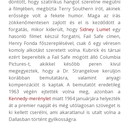
döntött, hogy szatirikus hangot szeretne megütni
a filmjében, megbízta Terry Southern írót, akinek
erőssége volt a fekete humor. Maga az írás
zökkenőmentesen zajlott és el is kezdődött a
forgatás, mikor kiderült, hogy
Sidney Lumet
egy
hasonló filmet készül forgatni, Fail Safe címen,
Henry Fonda főszereplésével, csak ő egy véresen
komoly alkotást szeretett volna. Kubrick és társai
ezért beperelték a Fail Safe mögött álló Columbia
Pictures-t, akikkel később peren kívül
megegyeztek, hogy a Dr. Strangelove kerüljön
korábban bemutatásra, valamint anyagi
kompenzációt is kaptak. A bemutatót eredetileg
1963 végén ejtették volna meg, azonban a
Kennedy-merénylet
miatt 1964 januárjára helyezték
át a premier napját és még utólagosan szöveget is
ki kellett cserélni, ami akaratlanul is utalt volna a
Dallasban történt gyilkosságra.