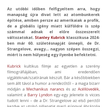
Az utóbbi időben felfigyeltem arra, hogy
manapság újra divat lett az atombunkerek
építése, amiben persze az amerikaiak a profik,
de a globális igény miatt külföldre is szép
számmal adnak el előre összeszerelt
változatokat.
Stanley Kubrick
klasszikusa 2024-
ben már 60. születésnapját ünnepli, de Dr.
Strangelove, avagy… nagyon szépen összegzi,
miért is nem hülyeség egy ilyenbe befektetni.
Kubrick
kultikus filmje az egyetlen a szerény
filmográfiájában, ami eredendően
vígjátéknak/szatírának készült. Bár a későbbiekben
sem állt távol a humor a rendezőtől – a maga bizarr
módján a
Mechanikus narancs
és az
Acéllövedék
,
valamint a
Barry Lyndon
egy-egy jelenete is vicces
tudott lenni – de a Dr. Strangelove az első perctől
kezdve az utolsó pillanatig maró gúnnyal ábrázolja