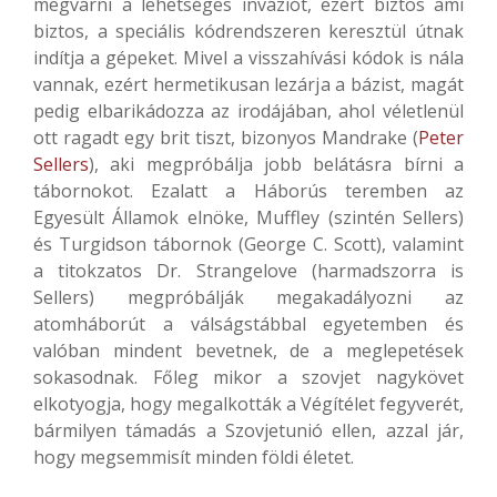
megvárni a lehetséges inváziót, ezért biztos ami
biztos, a speciális kódrendszeren keresztül útnak
indítja a gépeket. Mivel a visszahívási kódok is nála
vannak, ezért hermetikusan lezárja a bázist, magát
pedig elbarikádozza az irodájában, ahol véletlenül
ott ragadt egy brit tiszt, bizonyos Mandrake (
Peter
Sellers
), aki megpróbálja jobb belátásra bírni a
tábornokot. Ezalatt a Háborús teremben az
Egyesült Államok elnöke, Muffley (szintén Sellers)
és Turgidson tábornok (George C. Scott), valamint
a titokzatos Dr. Strangelove (harmadszorra is
Sellers) megpróbálják megakadályozni az
atomháborút a válságstábbal egyetemben és
valóban mindent bevetnek, de a meglepetések
sokasodnak. Főleg mikor a szovjet nagykövet
elkotyogja, hogy megalkották a Végítélet fegyverét,
bármilyen támadás a Szovjetunió ellen, azzal jár,
hogy megsemmisít minden földi életet.