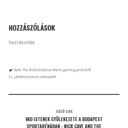
HOZZÁSZÓLÁSOK
hozzászólás
Byte The Bullet
Esteban Marin
gaming
JanduSoft
S.L.
játékteszt
teszt
videojáték
ELŐZŐ CIKK
VAD ISTENEK GYÜLEKEZETE A BUDAPEST
SPORTARÉNÁBAN - NICK CAVE AND THE