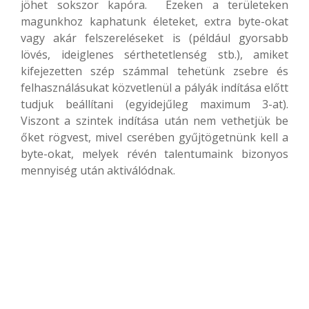
jöhet sokszor kapóra. Ezeken a területeken
magunkhoz kaphatunk életeket, extra byte-okat
vagy akár felszereléseket is (például gyorsabb
lövés, ideiglenes sérthetetlenség stb.), amiket
kifejezetten szép számmal tehetünk zsebre és
felhasználásukat közvetlenül a pályák indítása előtt
tudjuk beállítani (egyidejűleg maximum 3-at).
Viszont a szintek indítása után nem vethetjük be
őket rögvest, mivel cserében gyűjtögetnünk kell a
byte-okat, melyek révén talentumaink bizonyos
mennyiség után aktiválódnak.