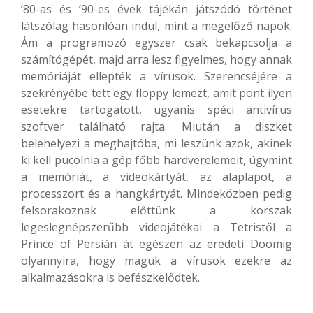
’80-as és ’90-es évek tájékán játszódó történet
látszólag hasonlóan indul, mint a megelőző napok.
Ám a programozó egyszer csak bekapcsolja a
számítógépét, majd arra lesz figyelmes, hogy annak
memóriáját ellepték a vírusok. Szerencséjére a
szekrényébe tett egy floppy lemezt, amit pont ilyen
esetekre tartogatott, ugyanis spéci antivírus
szoftver található rajta. Miután a diszket
belehelyezi a meghajtóba, mi leszünk azok, akinek
ki kell pucolnia a gép főbb hardverelemeit, úgymint
a memóriát, a videokártyát, az alaplapot, a
processzort és a hangkártyát. Mindeközben pedig
felsorakoznak előttünk a korszak
legeslegnépszerűbb videojátékai a Tetristől a
Prince of Persián át egészen az eredeti Doomig
olyannyira, hogy maguk a vírusok ezekre az
alkalmazásokra is befészkelődtek.