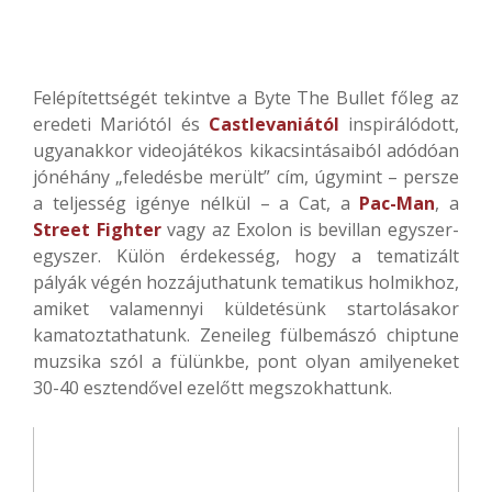
Felépítettségét tekintve a Byte The Bullet főleg az
eredeti Mariótól és
Castlevaniától
inspirálódott,
ugyanakkor videojátékos kikacsintásaiból adódóan
jónéhány „feledésbe merült” cím, úgymint – persze
a teljesség igénye nélkül – a Cat, a
Pac-Man
, a
Street Fighter
vagy az Exolon is bevillan egyszer-
egyszer. Külön érdekesség, hogy a tematizált
pályák végén hozzájuthatunk tematikus holmikhoz,
amiket valamennyi küldetésünk startolásakor
kamatoztathatunk. Zeneileg fülbemászó chiptune
muzsika szól a fülünkbe, pont olyan amilyeneket
30-40 esztendővel ezelőtt megszokhattunk.