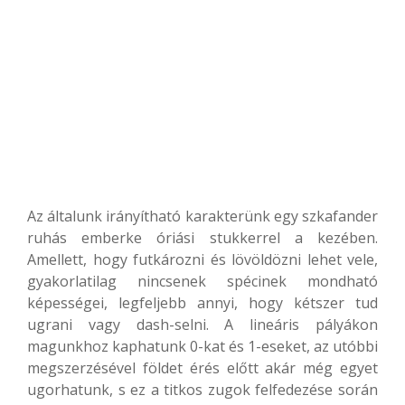
Az általunk irányítható karakterünk egy szkafander
ruhás emberke óriási stukkerrel a kezében.
Amellett, hogy futkározni és lövöldözni lehet vele,
gyakorlatilag nincsenek spécinek mondható
képességei, legfeljebb annyi, hogy kétszer tud
ugrani vagy dash-selni. A lineáris pályákon
magunkhoz kaphatunk 0-kat és 1-eseket, az utóbbi
megszerzésével földet érés előtt akár még egyet
ugorhatunk, s ez a titkos zugok felfedezése során