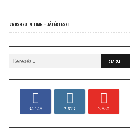
CRUSHED IN TIME – JÁTÉKTESZT
Search
for:
84,145
2,673
3,580