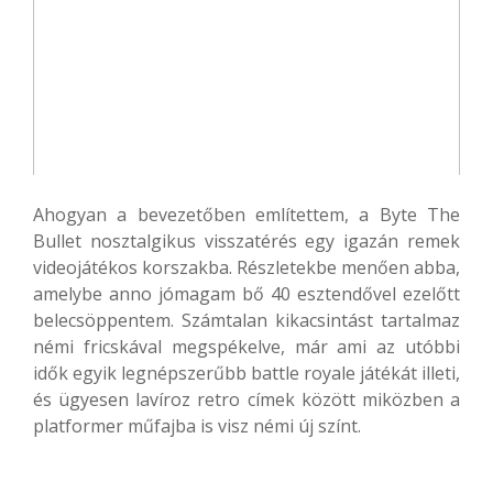
Ahogyan a bevezetőben említettem, a Byte The
Bullet nosztalgikus visszatérés egy igazán remek
videojátékos korszakba. Részletekbe menően abba,
amelybe anno jómagam bő 40 esztendővel ezelőtt
belecsöppentem. Számtalan kikacsintást tartalmaz
némi fricskával megspékelve, már ami az utóbbi
idők egyik legnépszerűbb battle royale játékát illeti,
és ügyesen lavíroz retro címek között miközben a
platformer műfajba is visz némi új színt.