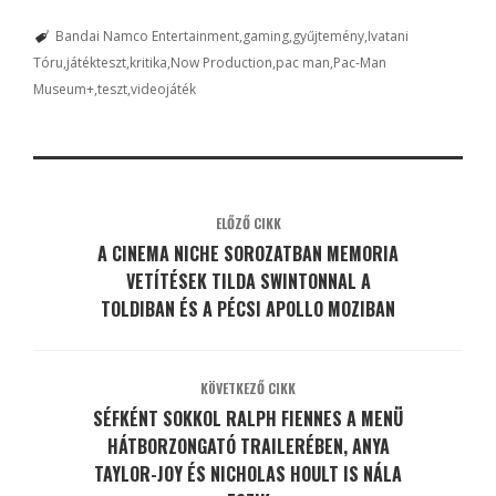
Bandai Namco Entertainment
gaming
gyűjtemény
Ivatani
Tóru
játékteszt
kritika
Now Production
pac man
Pac-Man
Museum+
teszt
videojáték
ELŐZŐ CIKK
A CINEMA NICHE SOROZATBAN MEMORIA
VETÍTÉSEK TILDA SWINTONNAL A
TOLDIBAN ÉS A PÉCSI APOLLO MOZIBAN
KÖVETKEZŐ CIKK
SÉFKÉNT SOKKOL RALPH FIENNES A MENÜ
HÁTBORZONGATÓ TRAILERÉBEN, ANYA
TAYLOR-JOY ÉS NICHOLAS HOULT IS NÁLA