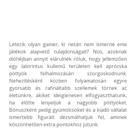
Létezik olyan gamer, ki netán nem ismerné eme
játékok alapvető tulajdonságait? Nos, azoknak
dióhéjban annyit elárulnék róluk, hogy jellemzően
egy labirintus küllemű területen kell aprócska
pöttyök felhalmozásán szorgoskodnunk.
Nehezítésként közben folyamatosan egyre
gyorsabb és rafináltabb szellemek törnek az
életünkre, akiket ideiglenesen elfogyaszthatunk,
ha előtte lenyeljük a nagyobb pöttyöket.
Bónuszként pedig gyümölcsöket és a kiadó vállalat
ismertebb figuráit dézsmálhatjuk fel, aminek
köszönhetően extra pontokhoz jutunk.