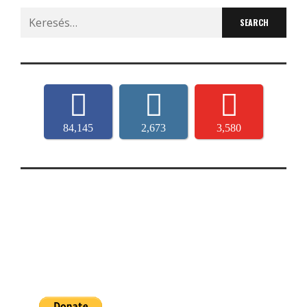
Search
for:
84,145
2,673
3,580