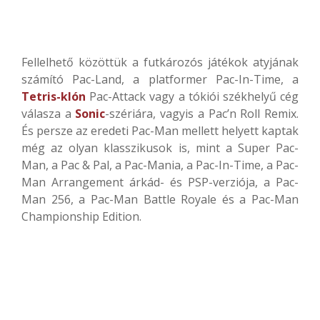
Fellelhető közöttük a futkározós játékok atyjának
számító Pac-Land, a platformer Pac-In-Time, a
Tetris-klón
Pac-Attack vagy a tókiói székhelyű cég
válasza a
Sonic
-szériára, vagyis a Pac’n Roll Remix.
És persze az eredeti Pac-Man mellett helyett kaptak
még az olyan klasszikusok is, mint a Super Pac-
Man, a Pac & Pal, a Pac-Mania, a Pac-In-Time, a Pac-
Man Arrangement árkád- és PSP-verziója, a Pac-
Man 256, a Pac-Man Battle Royale és a Pac-Man
Championship Edition.