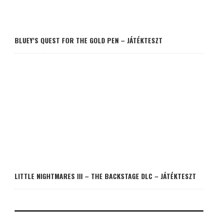
BLUEY’S QUEST FOR THE GOLD PEN – JÁTÉKTESZT
LITTLE NIGHTMARES III – THE BACKSTAGE DLC – JÁTÉKTESZT