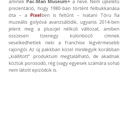
aminek
Pac-Man Museum+
a neve. Nem újkeletű
prezentáció, hogy 1980-ban történt felbukkanása
óta – a
Pixel
ben is feltűnt – Ivatani Tóru fia
muzeális golyóvá avanzsálódik, ugyanis 2014-ben
jelent meg a pluszjel nélküli változat, amiben
összesen tizenegy különböző címnek
veselkedhettek neki a franchise legvérmesebb
rajongói. Az új pakkban közel mindegyik korábban
„kiállított” produktum megtalálható, de akadnak
köztük porosodó, rég (vagy egyesek számára soha)
nem látott epizódok is.