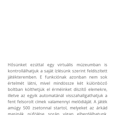
Hősünket ezúttal egy virtuális múzeumban is
kontrollálhatjuk a saját ízlésünk szerint feldíszített
játékteremben. E funkciónak azonban nem sok
értelmét látni, mivel mindössze két különböző
boltban költhetjük el érméinket díszítő elemekre,
illetve az egyik automatánál visszahallgathatjuk a
fent felsorolt címek valamennyi melódiáját. A játék
amúgy 500 zsetonnal startol, melyeket az árkád
masinák püfölése során vígan elherdálhatunk.