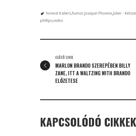
honest trailers
humor
Joaquin Phoenix
Joker - Kétsz
phillips
video
ELŐZŐ CIKK
MARLON BRANDO SZEREPÉBEN BILLY
ZANE, ITT A WALTZING WITH BRANDO
ELŐZETESE
KAPCSOLÓDÓ CIKKE