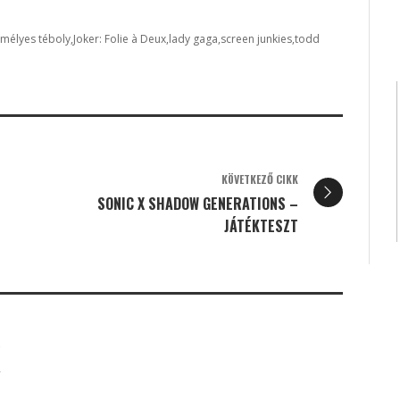
emélyes téboly
Joker: Folie à Deux
lady gaga
screen junkies
todd
KÖVETKEZŐ CIKK
SONIC X SHADOW GENERATIONS –
JÁTÉKTESZT
K