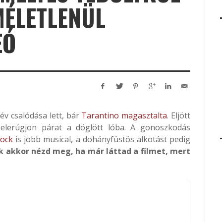
MÉLETLENÜL
EÓ
év csalódása lett, bár
Tarantino magasztalta
. Eljött
elerúgjon párat a döglött lóba. A gonoszkodás
ock
is jobb musical, a dohányfüstös alkotást pedig
k akkor nézd meg, ha már láttad a filmet, mert