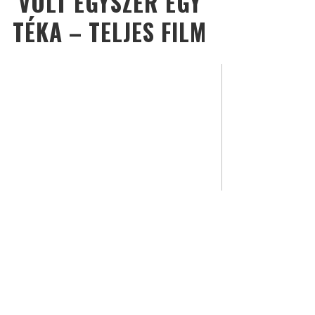
VOLT EGYSZER EGY
TÉKA – TELJES FILM