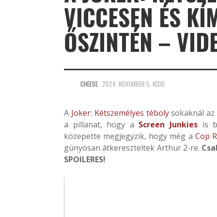
VICCESEN ÉS KÍ
ŐSZINTÉN – VID
CHEESE
2024. NOVEMBER 5. KEDD
A
Joker: Kétszemélyes téboly
sokaknál az 
a pillanat, hogy a
Screen Junkies
is b
közepette megjegyzik, hogy még a
Cop R
gúnyosan átkereszteltek Arthur 2-re.
Csa
SPOILERES!