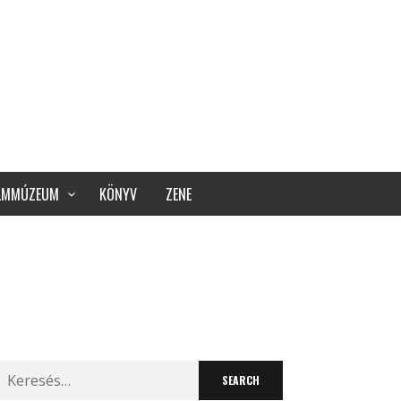
ILMMÚZEUM
KÖNYV
ZENE
Search
for: