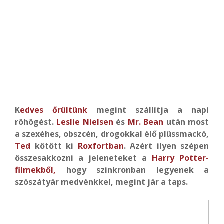
K
edves őrültünk
megint szállítja a napi
röhögést.
Leslie Nielsen
és
Mr. Bean
után most
a szexéhes, obszcén, drogokkal élő plüssmackó,
Ted
kötött ki
Roxfortban
. Azért ilyen szépen
összesakkozni a jeleneteket a
Harry Potter-
filmekből,
hogy szinkronban legyenek a
szószátyár medvénkkel, megint jár a taps.