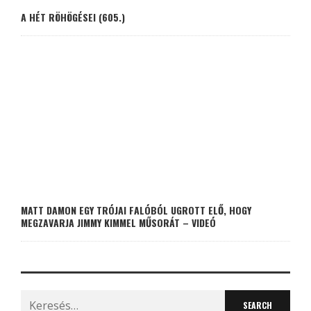
A HÉT RÖHÖGÉSEI (605.)
MATT DAMON EGY TRÓJAI FALÓBÓL UGROTT ELŐ, HOGY
MEGZAVARJA JIMMY KIMMEL MŰSORÁT – VIDEÓ
Search