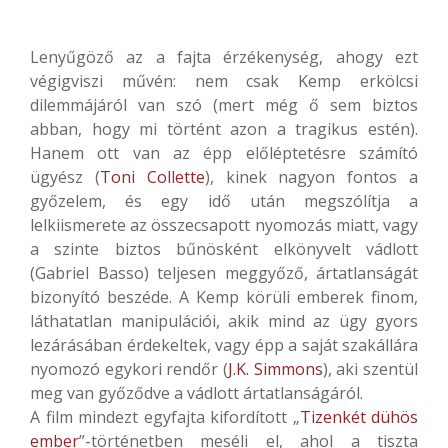
Lenyűgöző az a fajta érzékenység, ahogy ezt
végigviszi művén: nem csak Kemp erkölcsi
dilemmájáról van szó (mert még ő sem biztos
abban, hogy mi történt azon a tragikus estén).
Hanem ott van az épp előléptetésre számító
ügyész (
Toni Collette
), kinek nagyon fontos a
győzelem, és egy idő után megszólítja a
lelkiismerete az összecsapott nyomozás miatt, vagy
a szinte biztos bűnösként elkönyvelt vádlott
(Gabriel Basso) teljesen meggyőző, ártatlanságát
bizonyító beszéde. A Kemp körüli emberek finom,
láthatatlan manipulációi, akik mind az ügy gyors
lezárásában érdekeltek, vagy épp a saját szakállára
nyomozó egykori rendőr (
J.K. Simmons
), aki szentül
meg van győződve a vádlott ártatlanságáról.
A film mindezt egyfajta kifordított „
Tizenkét dühös
ember
”-történetben meséli el, ahol a tiszta