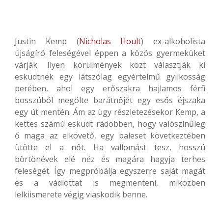
Justin Kemp (
Nicholas Hoult
) ex-alkoholista
újságíró feleségével éppen a közös gyermeküket
várják. Ilyen körülmények közt választják ki
esküdtnek egy látszólag egyértelmű gyilkosság
perében, ahol egy erőszakra hajlamos férfi
bosszúból megölte barátnőjét egy esős éjszaka
egy út mentén. Ám az ügy részletezésekor Kemp, a
kettes számú esküdt rádöbben, hogy valószínűleg
ő maga az elkövető, egy baleset következtében
ütötte el a nőt. Ha vallomást tesz, hosszú
börtönévek elé néz és magára hagyja terhes
feleségét. Így megpróbálja egyszerre saját magát
és a vádlottat is megmenteni, miközben
lelkiismerete végig viaskodik benne.