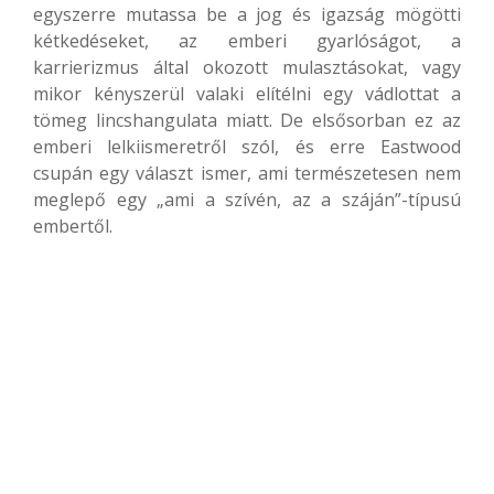
egyszerre mutassa be a jog és igazság mögötti
kétkedéseket, az emberi gyarlóságot, a
karrierizmus által okozott mulasztásokat, vagy
mikor kényszerül valaki elítélni egy vádlottat a
tömeg lincshangulata miatt. De elsősorban ez az
emberi lelkiismeretről szól, és erre Eastwood
csupán egy választ ismer, ami természetesen nem
meglepő egy „ami a szívén, az a száján”-típusú
embertől.