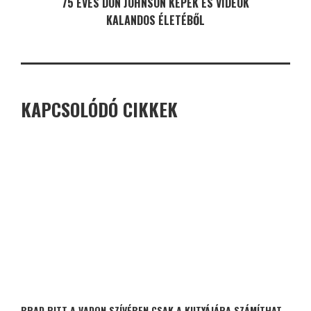
75 ÉVES DON JOHNSON KÉPEK ÉS VIDEÓK
KALANDOS ÉLETÉBŐL
KAPCSOLÓDÓ CIKKEK
BRAD PITT A VADON SZÍVÉBEN CSAK A KUTYÁJÁRA SZÁMÍTHAT