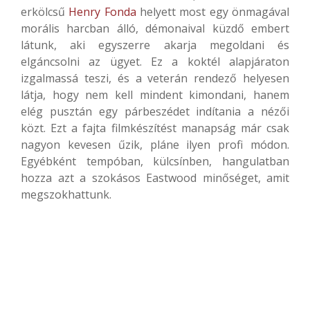
erkölcsű
Henry Fonda
helyett most egy önmagával
morális harcban álló, démonaival küzdő embert
látunk, aki egyszerre akarja megoldani és
elgáncsolni az ügyet. Ez a koktél alapjáraton
izgalmassá teszi, és a veterán rendező helyesen
látja, hogy nem kell mindent kimondani, hanem
elég pusztán egy párbeszédet indítania a nézői
közt. Ezt a fajta filmkészítést manapság már csak
nagyon kevesen űzik, pláne ilyen profi módon.
Egyébként tempóban, külcsínben, hangulatban
hozza azt a szokásos Eastwood minőséget, amit
megszokhattunk.