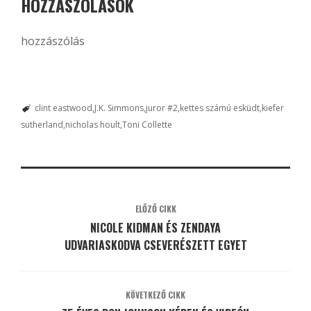
HOZZÁSZÓLÁSOK
hozzászólás
clint eastwood
J.K. Simmons
juror #2
kettes számú esküdt
kiefer
sutherland
nicholas hoult
Toni Collette
ELŐZŐ CIKK
NICOLE KIDMAN ÉS ZENDAYA
UDVARIASKODVA CSEVERÉSZETT EGYET
KÖVETKEZŐ CIKK