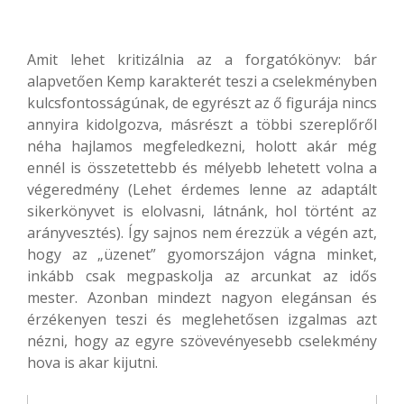
Amit lehet kritizálnia az a forgatókönyv: bár
alapvetően Kemp karakterét teszi a cselekményben
kulcsfontosságúnak, de egyrészt az ő figurája nincs
annyira kidolgozva, másrészt a többi szereplőről
néha hajlamos megfeledkezni, holott akár még
ennél is összetettebb és mélyebb lehetett volna a
végeredmény (Lehet érdemes lenne az adaptált
sikerkönyvet is elolvasni, látnánk, hol történt az
arányvesztés). Így sajnos nem érezzük a végén azt,
hogy az „üzenet” gyomorszájon vágna minket,
inkább csak megpaskolja az arcunkat az idős
mester. Azonban mindezt nagyon elegánsan és
érzékenyen teszi és meglehetősen izgalmas azt
nézni, hogy az egyre szövevényesebb cselekmény
hova is akar kijutni.