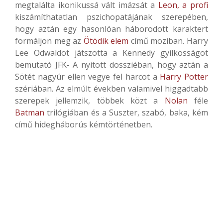
megtalálta ikonikussá vált imázsát a
Leon, a profi
kiszámíthatatlan pszichopatájának szerepében,
hogy aztán egy hasonlóan háborodott karaktert
formáljon meg az
Ötödik elem
című moziban. Harry
Lee Odwaldot játszotta a Kennedy gyilkosságot
bemutató JFK- A nyitott dossziéban, hogy aztán a
Sötét nagyúr ellen vegye fel harcot a
Harry Potter
szériában. Az elmúlt években valamivel higgadtabb
szerepek jellemzik, többek közt a
Nolan
féle
Batman
trilógiában és a Suszter, szabó, baka, kém
című hidegháborús kémtörténetben.