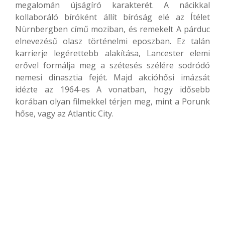
megalomán újságíró karakterét. A nácikkal
kollaboráló bíróként állít bíróság elé az Ítélet
Nürnbergben című moziban, és remekelt A párduc
elnevezésű olasz történelmi eposzban. Ez talán
karrierje legérettebb alakítása, Lancester elemi
erővel formálja meg a szétesés szélére sodródó
nemesi dinasztia fejét. Majd akcióhősi imázsát
idézte az 1964-es A vonatban, hogy idősebb
korában olyan filmekkel térjen meg, mint a Porunk
hőse, vagy az Atlantic City.