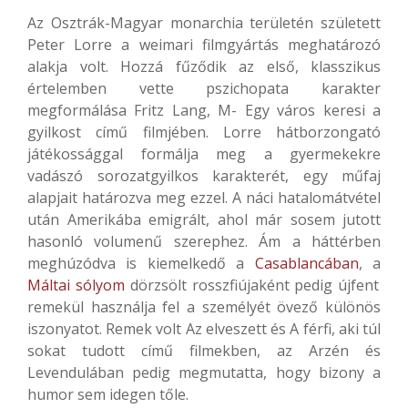
Az Osztrák-Magyar monarchia területén született
Peter Lorre a weimari filmgyártás meghatározó
alakja volt. Hozzá fűződik az első, klasszikus
értelemben vette pszichopata karakter
megformálása Fritz Lang, M- Egy város keresi a
gyilkost című filmjében. Lorre hátborzongató
játékossággal formálja meg a gyermekekre
vadászó sorozatgyilkos karakterét, egy műfaj
alapjait határozva meg ezzel. A náci hatalomátvétel
után Amerikába emigrált, ahol már sosem jutott
hasonló volumenű szerephez. Ám a háttérben
meghúzódva is kiemelkedő a
Casablancában
, a
Máltai sólyom
dörzsölt rosszfiújaként pedig újfent
remekül használja fel a személyét övező különös
iszonyatot. Remek volt Az elveszett és A férfi, aki túl
sokat tudott című filmekben, az Arzén és
Levendulában pedig megmutatta, hogy bizony a
humor sem idegen tőle.