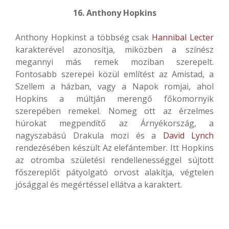
16. Anthony Hopkins
Anthony Hopkinst a többség csak
Hannibal Lecter
karakterével azonosítja, miközben a színész
megannyi más remek moziban szerepelt.
Fontosabb szerepei közül említést az Amistad, a
Szellem a házban, vagy a Napok romjai, ahol
Hopkins a múltján merengő főkomornyik
szerepében remekel. Nomeg ott az érzelmes
húrokat megpendítő az Árnyékország, a
nagyszabású Drakula mozi és a
David Lynch
rendezésében készült Az elefántember. Itt Hopkins
az otromba születési rendellenességgel sújtott
főszereplőt pátyolgató orvost alakítja, végtelen
jósággal és megértéssel ellátva a karaktert.