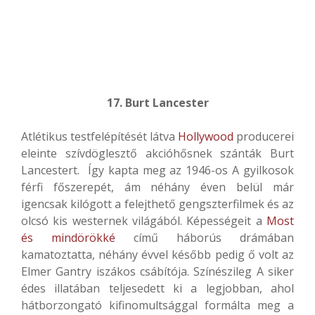
17. Burt Lancester
Atlétikus testfelépítését látva
Hollywood
producerei
eleinte szívdöglesztő akcióhősnek szánták Burt
Lancestert. Így kapta meg az 1946-os A gyilkosok
férfi főszerepét, ám néhány éven belül már
igencsak kilógott a felejthető gengszterfilmek és az
olcsó kis westernek világából. Képességeit a
Most
és mindörökké
című háborús drámában
kamatoztatta, néhány évvel később pedig ő volt az
Elmer Gantry iszákos csábítója. Színészileg A siker
édes illatában teljesedett ki a legjobban, ahol
hátborzongató kifinomultsággal formálta meg a