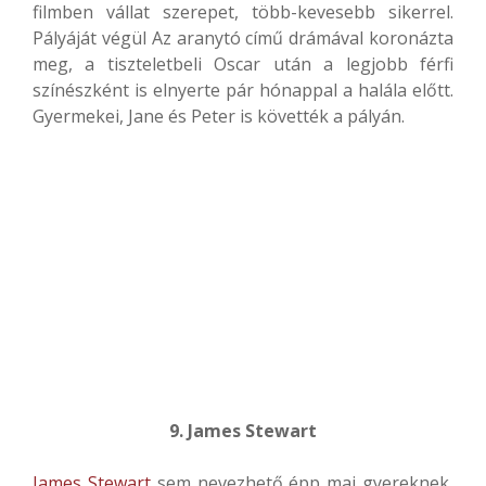
filmben vállat szerepet, több-kevesebb sikerrel.
Pályáját végül Az aranytó című drámával koronázta
meg, a tiszteletbeli Oscar után a legjobb férfi
színészként is elnyerte pár hónappal a halála előtt.
Gyermekei, Jane és Peter is követték a pályán.
9. James Stewart
James Stewart
sem nevezhető épp mai gyereknek,