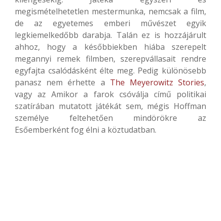
megismételhetetlen mestermunka, nemcsak a film,
de az egyetemes emberi művészet egyik
legkiemelkedőbb darabja. Talán ez is hozzájárult
ahhoz, hogy a későbbiekben hiába szerepelt
megannyi remek filmben, szerepvállasait rendre
egyfajta csalódásként élte meg. Pedig különösebb
panasz nem érhette a
The Meyerowitz Stories
,
vagy az Amikor a farok csóválja című politikai
szatírában mutatott játékát sem, mégis Hoffman
személye feltehetően mindörökre az
Esőemberként fog élni a köztudatban.