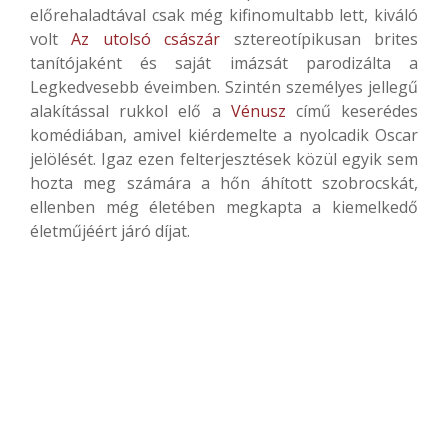
előrehaladtával csak még kifinomultabb lett, kiváló
volt
Az utolsó császár
sztereotípikusan brites
tanítójaként és saját imázsát parodizálta a
Legkedvesebb éveimben. Szintén személyes jellegű
alakítással rukkol elő a
Vénusz
című keserédes
komédiában, amivel kiérdemelte a nyolcadik Oscar
jelölését. Igaz ezen felterjesztések közül egyik sem
hozta meg számára a hőn áhított szobrocskát,
ellenben még életében megkapta a kiemelkedő
életműjéért járó díjat.