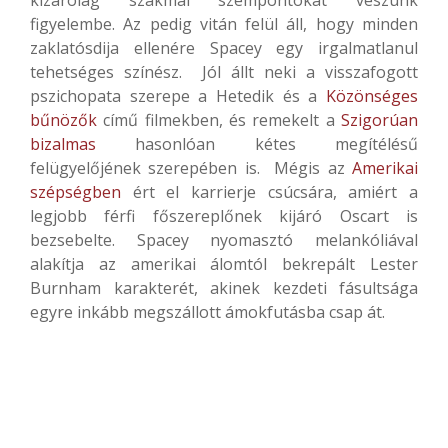
figyelembe. Az pedig vitán felül áll, hogy minden
zaklatósdija ellenére Spacey egy irgalmatlanul
tehetséges színész. Jól állt neki a visszafogott
pszichopata szerepe a Hetedik és a
Közönséges
bűnözők
című filmekben, és remekelt a
Szigorúan
bizalmas
hasonlóan kétes megítélésű
felügyelőjének szerepében is. Mégis az
Amerikai
szépségben
ért el karrierje csúcsára, amiért a
legjobb férfi főszereplőnek kijáró Oscart is
bezsebelte. Spacey nyomasztó melankóliával
alakítja az amerikai álomtól bekrepált Lester
Burnham karakterét, akinek kezdeti fásultsága
egyre inkább megszállott ámokfutásba csap át.