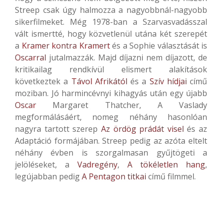
Streep csak úgy halmozza a nagyobbnál-nagyobb
sikerfilmeket. Még 1978-ban a Szarvasvadásszal
vált ismertté, hogy közvetlenül utána két szerepét
a
Kramer kontra Kramert
és a Sophie választását is
Oscarral
jutalmazzák. Majd díjazni nem díjazott, de
kritikailag rendkívül elismert alakítások
következtek a
Távol Afrikától
és a
Szív hídjai
című
moziban. Jó harmincévnyi kihagyás után egy újabb
Oscar
Margaret Thatcher, A Vaslady
megformálásáért, nomeg néhány hasonlóan
nagyra tartott szerep
Az ördög prádát visel
és az
Adaptáció formájában. Streep pedig az azóta eltelt
néhány évben is szorgalmasan gyűjtögeti a
jelöléseket, a
Vadregény
,
A tökéletlen hang
,
legújabban pedig
A Pentagon titkai
című filmmel.