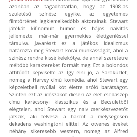
azonban az tagadhatatlan, hogy az 1908-as
születésű színész egyike, az egyetemes
filmtörténet legkiemelkedőbb aktorainak. Stewart
játékát kifinomult humor és bájos naivitás
jellemezte, már-már gyermekies életigenléssel
társulva. Javarészt ez a játékos idealizmus
határozta meg Stewart korai munkásságát, ahol a
színész rendre kissé kelekótya, de annál szeretetre
méltóbb karaktereket formált meg. Ezt a bolondos
attitűdöt képviselte az Így élni jó, a Saroküzlet,
nomeg a Harvey című komédia, ahol Stewart egy
képzeletbeli nyúllal köt életre szóló barátságot.
Szintén ezt az időszakot dicséri Az élet csodaszép
című karácsonyi klasszikus és a Becsületből
elégtelen, ahol Stewart egy naiv cserkészvezetőt
játszik, aki felveszi a harcot a mélységesen
dekadens washingtoni elittel. Az ötvenes éveket
néhány sikeresebb western, nomeg az Alfred