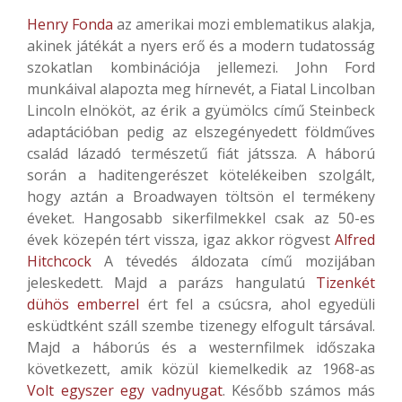
Henry Fonda
az amerikai mozi emblematikus alakja,
akinek játékát a nyers erő és a modern tudatosság
szokatlan kombinációja jellemezi. John Ford
munkáival alapozta meg hírnevét, a Fiatal Lincolban
Lincoln elnököt, az érik a gyümölcs című Steinbeck
adaptációban pedig az elszegényedett földműves
család lázadó természetű fiát játssza. A háború
során a haditengerészet kötelékeiben szolgált,
hogy aztán a Broadwayen töltsön el termékeny
éveket. Hangosabb sikerfilmekkel csak az 50-es
évek közepén tért vissza, igaz akkor rögvest
Alfred
Hitchcock
A tévedés áldozata című mozijában
jeleskedett. Majd a parázs hangulatú
Tizenkét
dühös emberrel
ért fel a csúcsra, ahol egyedüli
esküdtként száll szembe tizenegy elfogult társával.
Majd a háborús és a westernfilmek időszaka
következett, amik közül kiemelkedik az 1968-as
Volt egyszer egy vadnyugat
. Később számos más