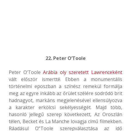
22. Peter O’Toole
Peter O’Toole
Arábia oly szeretett Lawrenceként
vált először ismertté. Ebben a monumentális
történelmi eposzban a színész remekül formálja
meg az egyre inkább az őrület szélére sodródó brit
hadnagyot, markáns megjelenésével ellensúlyozva
a karakter erkölcsi sekélyességét. Majd több,
hasonló jellegű szerep következett, Az Oroszlán
télen, Becket és La Manche lovagja című filmekben.
Ráadásul O”Toole szerepválasztása az idő