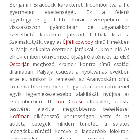
Benjamin Braddock karakterét, kidomborítva a fiú
gyermeteg esetlenségét. Ez a félénk
ügyefogyottság több korai szerepében is
visszaköszön, gyámoltalan, de ugyanakkor
szerethető karaktert játszott többek közt a
Szalmakutyák, vagy az
Éjféli cowboy
című filmekben
is. Majd sokkalta érettebb játékkal rukkolt elő Az
elnök emberi oknyomozó újságírójaként és az első
Oscarját
meghozó Kramer kontra című családi
drámában. Pályája csúcsát a nyolcvanas években
érte el, amikor is remekelt az Aranyoskám című
komédia főszerepében, hogy aztán a mozitörténet
egyik legemlékezetesebb alakítását nyújtsa az
Esőemberben. Itt
Tom Cruise
elfeledett, autista
testvérét alakítja, megdöbbentő beleéléssel.
Hoffman
elképesztő pontossággal vette át az
autista betegek minden tünetét, a sajátos
mozgáskultúrától kezdve a legapróbb lélektani
kilengésekig. Játéka egyszeri és