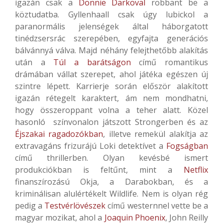
igazán csak a
Donnie Darkoval
robbant be a
köztudatba. Gyllenhaall csak úgy lubickol a
paranormális jelenségek által háborgatott
tinédzsersrác szerepében, egyfajta generációs
bálvánnyá válva. Majd néhány felejthetőbb alakítás
után a
Túl a barátságon
című romantikus
drámában vállat szerepet, ahol játéka egészen új
szintre lépett. Karrierje során először alakított
igazán rétegelt karaktert, ám nem mondhatni,
hogy összeroppant volna a teher alatt. Közel
hasonló színvonalon játszott Strongerben és az
Éjszakai ragadozókban
, illetve remekül alakítja az
extravagáns frizurájú Loki detektívet a
Fogságban
című thrillerben. Olyan kevésbé ismert
produkciókban is feltűnt, mint a
Netflix
finanszírozású Okja, a Darabokban, és a
kriminálisan alulértékelt Wildlife. Nem is olyan rég
pedig a
Testvérlövészek
című westernnel vette be a
magyar mozikat, ahol a
Joaquin Phoenix
, John Reilly