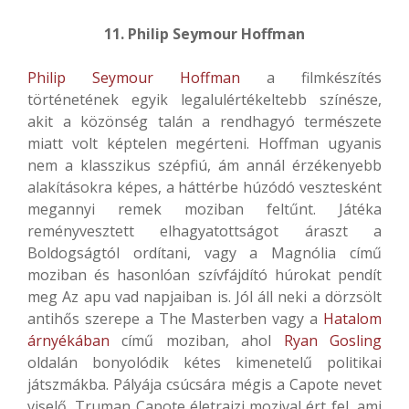
11. Philip Seymour Hoffman
Philip Seymour Hoffman
a filmkészítés
történetének egyik legalulértékeltebb színésze,
akit a közönség talán a rendhagyó természete
miatt volt képtelen megérteni. Hoffman ugyanis
nem a klasszikus szépfiú, ám annál érzékenyebb
alakításokra képes, a háttérbe húzódó vesztesként
megannyi remek moziban feltűnt. Játéka
reményvesztett elhagyatottságot áraszt a
Boldogságtól ordítani, vagy a Magnólia című
moziban és hasonlóan szívfájdító húrokat pendít
meg Az apu vad napjaiban is. Jól áll neki a dörzsölt
antihős szerepe a The Masterben vagy a
Hatalom
árnyékában
című moziban, ahol
Ryan Gosling
oldalán bonyolódik kétes kimenetelű politikai
játszmákba. Pályája csúcsára mégis a Capote nevet
viselő, Truman Capote életrajzi mozival ért fel, ami