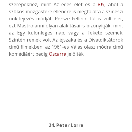
szerepekhez, mint Az édes élet és a
8½
, ahol a
szűkös mozgástere ellenére is megtalálta a színészi
önkifejezés módját. Persze Fellinin túl is volt élet,
ezt Mastroianni olyan alakításai is bizonyítják, mint
az Egy különleges nap, vagy a Fekete szemek.
Szintén remek volt Az éjszaka és a Divatdiktátorok
című filmekben, az 1961-es Válás olasz módra című
komédiáért pedig
Oscarra
jelölték.
24. Peter Lorre