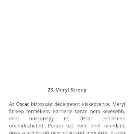
23. Meryl Streep
Az
Oscar
biztosság dédelgetett kiskedvence, Meryl
Streep termékeny karrierje során nem kevesebb,
mint huszonegy (!!!)
Oscar
jelölésnek
örvendezhetett. Persze azt nem lehet mondani,
hogy a színésznő nem dolgozott meg érte, hiszen