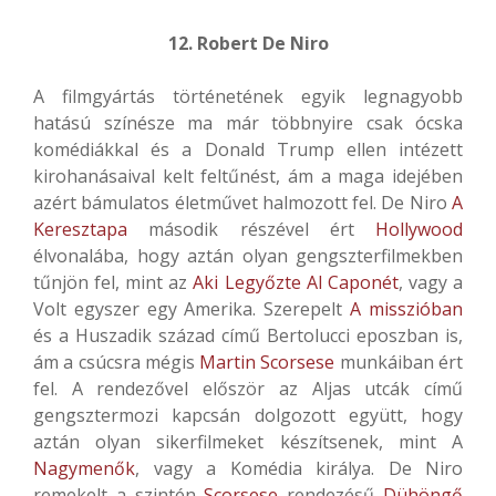
12. Robert De Niro
A filmgyártás történetének egyik legnagyobb
hatású színésze ma már többnyire csak ócska
komédiákkal és a Donald Trump ellen intézett
kirohanásaival kelt feltűnést, ám a maga idejében
azért bámulatos életművet halmozott fel. De Niro
A
Keresztapa
második részével ért
Hollywood
élvonalába, hogy aztán olyan gengszterfilmekben
tűnjön fel, mint az
Aki Legyőzte Al Caponét
, vagy a
Volt egyszer egy Amerika. Szerepelt
A misszióban
és a Huszadik század című Bertolucci eposzban is,
ám a csúcsra mégis
Martin Scorsese
munkáiban ért
fel. A rendezővel először az Aljas utcák című
gengsztermozi kapcsán dolgozott együtt, hogy
aztán olyan sikerfilmeket készítsenek, mint A
Nagymenők
, vagy a Komédia királya. De Niro
remekelt a szintén
Scorsese
rendezésű
Dühöngő