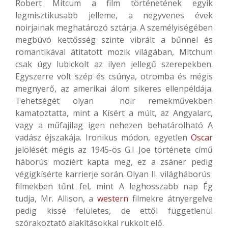
Robert Mitcum a film történetének egyik
legmisztikusabb jelleme, a negyvenes évek
noirjainak meghatározó sztárja. A személyiségében
megbúvó kettősség szinte vibrált a bűnnel és
romantikával átitatott mozik világában, Mitchum
csak úgy lubickolt az ilyen jellegű szerepekben.
Egyszerre volt szép és csúnya, otromba és mégis
megnyerő, az amerikai álom sikeres ellenpéldája.
Tehetségét olyan noir remekművekben
kamatoztatta, mint a Kísért a múlt, az Angyalarc,
vagy a műfajilag igen nehezen behatárolható A
vadász éjszakája. Ironikus módon, egyetlen
Oscar
jelölését mégis az 1945-ös G.I Joe története című
háborús moziért kapta meg, ez a zsáner pedig
végigkísérte karrierje során. Olyan II. világháborús
filmekben tűnt fel, mint A leghosszabb nap Ég
tudja, Mr. Allison, a
western
filmekre átnyergelve
pedig kissé felületes, de ettől függetlenül
szórakoztató alakításokkal rukkolt elő.