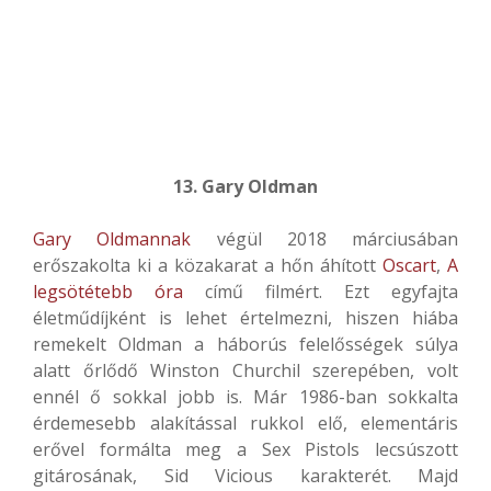
13. Gary Oldman
Gary Oldmannak
végül 2018 márciusában
erőszakolta ki a közakarat a hőn áhított
Oscart
,
A
legsötétebb óra
című filmért. Ezt egyfajta
életműdíjként is lehet értelmezni, hiszen hiába
remekelt Oldman a háborús felelősségek súlya
alatt őrlődő Winston Churchil szerepében, volt
ennél ő sokkal jobb is. Már 1986-ban sokkalta
érdemesebb alakítással rukkol elő, elementáris
erővel formálta meg a Sex Pistols lecsúszott
gitárosának, Sid Vicious karakterét. Majd