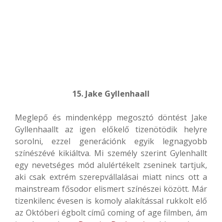
15. Jake Gyllenhaall
Meglepő és mindenképp megosztó döntést Jake
Gyllenhaallt az igen előkelő tizenötödik helyre
sorolni, ezzel generációnk egyik legnagyobb
színészévé kikiáltva. Mi személy szerint Gylenhallt
egy nevetséges mód alulértékelt zseninek tartjuk,
aki csak extrém szerepvállalásai miatt nincs ott a
mainstream fősodor elismert színészei között. Már
tizenkilenc évesen is komoly alakítással rukkolt elő
az Októberi égbolt című coming of age filmben, ám