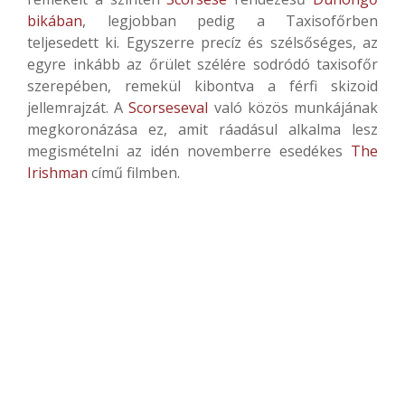
bikában
, legjobban pedig a Taxisofőrben
teljesedett ki. Egyszerre precíz és szélsőséges, az
egyre inkább az őrület szélére sodródó taxisofőr
szerepében, remekül kibontva a férfi skizoid
jellemrajzát. A
Scorseseval
való közös munkájának
megkoronázása ez, amit ráadásul alkalma lesz
megismételni az idén novemberre esedékes
The
Irishman
című filmben.