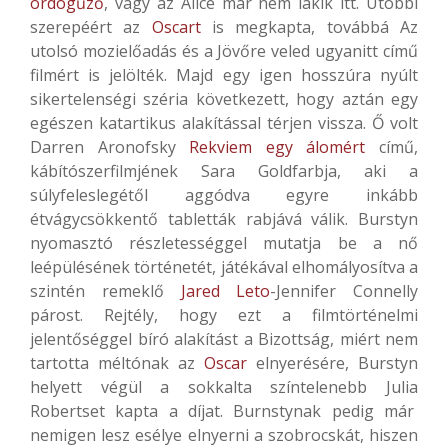
ördögűző
, vagy az Alice már nem lakik itt. Utóbbi
szerepéért az
Oscart
is megkapta, továbbá Az
utolsó mozielőadás és a Jövőre veled ugyanitt című
filmért is jelölték. Majd egy igen hosszúra nyúlt
sikertelenségi széria következett, hogy aztán egy
egészen katartikus alakítással térjen vissza. Ő volt
Darren Aronofsky
Rekviem egy álomért
című,
kábítószerfilmjének Sara Goldfarbja, aki a
súlyfeleslegétől aggódva egyre inkább
étvágycsökkentő tabletták rabjává válik. Burstyn
nyomasztó részletességgel mutatja be a nő
leépülésének történetét, játékával elhomályosítva a
szintén remeklő
Jared Leto
-Jennifer Connelly
párost. Rejtély, hogy ezt a filmtörténelmi
jelentőséggel bíró alakítást a Bizottság, miért nem
tartotta méltónak az
Oscar
elnyerésére, Burstyn
helyett végül a sokkalta színtelenebb Julia
Robertset kapta a díjat. Burnstynak pedig már
nemigen lesz esélye elnyerni a szobrocskát, hiszen