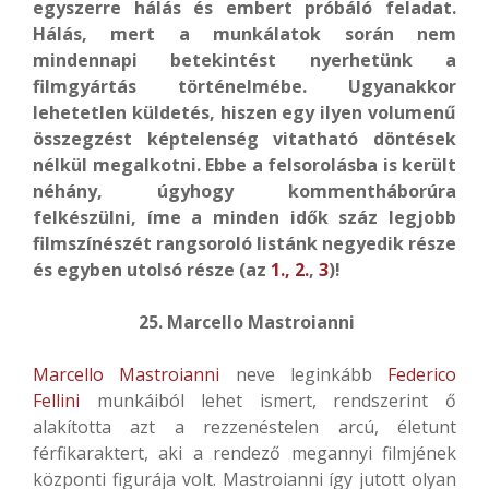
egyszerre hálás és embert próbáló feladat.
Hálás, mert a munkálatok során nem
mindennapi betekintést nyerhetünk a
filmgyártás történelmébe. Ugyanakkor
lehetetlen küldetés, hiszen egy ilyen volumenű
összegzést képtelenség vitatható döntések
nélkül megalkotni. Ebbe a felsorolásba is került
néhány, úgyhogy kommentháborúra
felkészülni, íme a minden idők száz legjobb
filmszínészét rangsoroló listánk negyedik része
és egyben utolsó része (az
1.,
2.
,
3
)!
25.
Marcello Mastroianni
Marcello Mastroianni
neve leginkább
Federico
Fellini
munkáiból lehet ismert, rendszerint ő
alakította azt a rezzenéstelen arcú, életunt
férfikaraktert, aki a rendező megannyi filmjének
központi figurája volt. Mastroianni így jutott olyan