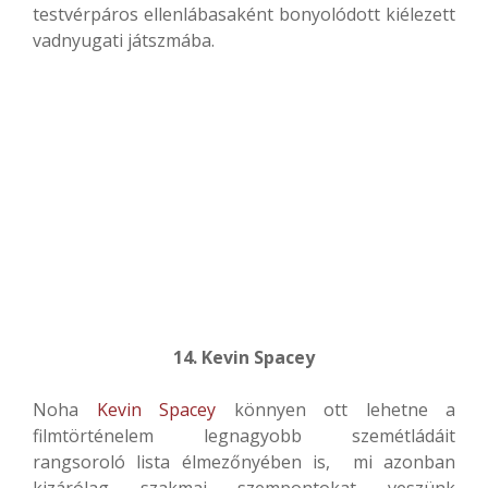
testvérpáros ellenlábasaként bonyolódott kiélezett
vadnyugati játszmába.
14. Kevin Spacey
Noha
Kevin Spacey
könnyen ott lehetne a
filmtörténelem legnagyobb szemétládáit
rangsoroló lista élmezőnyében is, mi azonban
kizárólag szakmai szempontokat veszünk