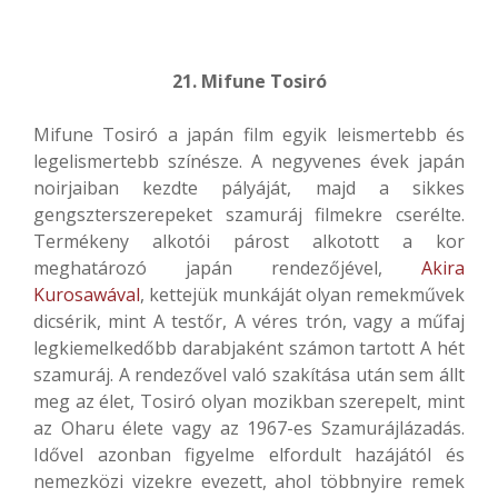
21. Mifune Tosiró
Mifune Tosiró a japán film egyik leismertebb és
legelismertebb színésze. A negyvenes évek japán
noirjaiban kezdte pályáját, majd a sikkes
gengszterszerepeket szamuráj filmekre cserélte.
Termékeny alkotói párost alkotott a kor
meghatározó japán rendezőjével,
Akira
Kurosawával
, kettejük munkáját olyan remekművek
dicsérik, mint A testőr, A véres trón, vagy a műfaj
legkiemelkedőbb darabjaként számon tartott A hét
szamuráj. A rendezővel való szakítása után sem állt
meg az élet, Tosiró olyan mozikban szerepelt, mint
az Oharu élete vagy az 1967-es Szamurájlázadás.
Idővel azonban figyelme elfordult hazájától és
nemezközi vizekre evezett, ahol többnyire remek