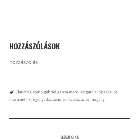
HOZZÁSZÓLÁSOK
hozzászólás
Claudio Cataño
gabriel garcia marquez
garcía lópez
laura
mora
netflix
regenyadaptacio
sorozat
száz ev magany
ELŐZŐ CIKK