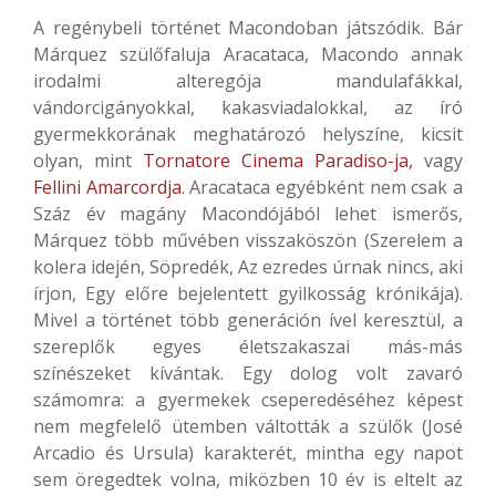
A regénybeli történet Macondoban játszódik. Bár
Márquez szülőfaluja Aracataca, Macondo annak
irodalmi alteregója mandulafákkal,
vándorcigányokkal, kakasviadalokkal, az író
gyermekkorának meghatározó helyszíne, kicsit
olyan, mint
Tornatore Cinema Paradiso-ja,
vagy
Fellini Amarcordja
. Aracataca egyébként nem csak a
Száz év magány Macondójából lehet ismerős,
Márquez több művében visszaköszön (Szerelem a
kolera idején, Söpredék, Az ezredes úrnak nincs, aki
írjon, Egy előre bejelentett gyilkosság krónikája).
Mivel a történet több generáción ível keresztül, a
szereplők egyes életszakaszai más-más
színészeket kívántak. Egy dolog volt zavaró
számomra: a gyermekek cseperedéséhez képest
nem megfelelő ütemben váltották a szülők (José
Arcadio és Ursula) karakterét, mintha egy napot
sem öregedtek volna, miközben 10 év is eltelt az