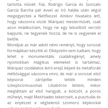
tartotta művét. Fiai, Rodrigo García és Gonzalo
García Barcha pár évvel az író halála után végül
megegyeztek a Netflixszel. Amikor hivatalos lett,
hogy vászonra viszik Márquez mesterművét, csak
azon imádkoztam, hogy ne egy lebutított verziót
kapjunk, ne tegyenek hozzá, de ne is vegyenek el
belőle.
Mondjuk az már adott némi reményt, hogy sorozat
formájában készítik el. Elképzelni sem tudtam, hogy
lehet e monumentális családregényt, amely
nyomokban mágikus elemeket is tartalmaz,
Márquez csodálatos leíró erejű képeit és metaforáit
méltósággal vászonra vinni, de már a sorozat első
képsorai zárójelbe tették minden
szkepticizmusomat. Libabőrös lettem, mikor
megláttam az első hangyát, a bölcsőt, a poros
műhelyt, majd Melchiades tekercseit, a pusztulás és
az enyészet e végtelenül szomorú képkockái