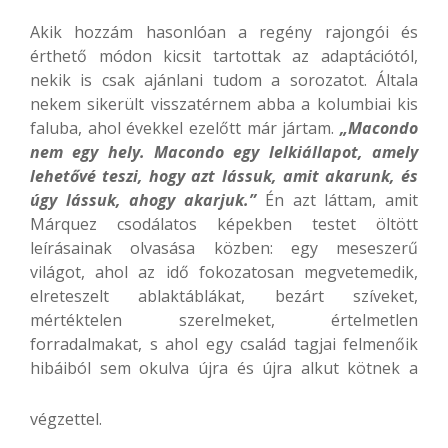
Akik hozzám hasonlóan a regény rajongói és
érthető módon kicsit tartottak az adaptációtól,
nekik is csak ajánlani tudom a sorozatot. Általa
nekem sikerült visszatérnem abba a kolumbiai kis
faluba, ahol évekkel ezelőtt már jártam.
„Macondo
nem egy hely. Macondo egy lelkiállapot, amely
lehetővé teszi, hogy azt lássuk, amit akarunk, és
úgy lássuk, ahogy akarjuk.”
Én azt láttam, amit
Márquez csodálatos képekben testet öltött
leírásainak olvasása közben: egy meseszerű
világot, ahol az idő fokozatosan megvetemedik,
elreteszelt ablaktáblákat, bezárt szíveket,
mértéktelen szerelmeket, értelmetlen
forradalmakat, s ahol egy család tagjai felmenőik
hibáiból sem okulva újra és újra alkut kötnek a
végzettel.