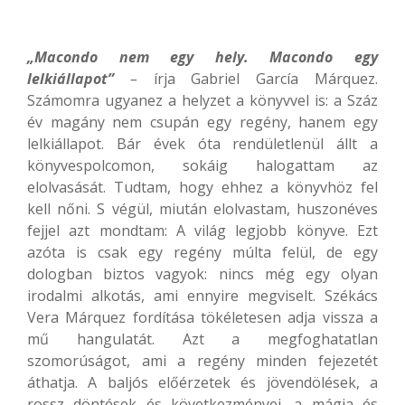
„Macondo nem egy hely. Macondo egy
lelkiállapot”
–
írja Gabriel García Márquez.
Számomra ugyanez a helyzet a könyvvel is: a Száz
év magány nem csupán egy regény, hanem egy
lelkiállapot. Bár évek óta rendületlenül állt a
könyvespolcomon, sokáig halogattam az
elolvasását. Tudtam, hogy ehhez a könyvhöz fel
kell nőni. S végül, miután elolvastam, huszonéves
fejjel azt mondtam: A világ legjobb könyve. Ezt
azóta is csak egy regény múlta felül, de egy
dologban biztos vagyok: nincs még egy olyan
irodalmi alkotás, ami ennyire megviselt. Székács
Vera Márquez fordítása tökéletesen adja vissza a
mű hangulatát. Azt a megfoghatatlan
szomorúságot, ami a regény minden fejezetét
áthatja. A baljós előérzetek és jövendölések, a
rossz döntések és következményei, a mágia és