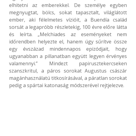
elhitetni az emberekkel. De személye egyben
megnyugtat, bölcs, sokat tapasztalt, világlátott
ember, aki félelmetes vízióit, a Buendía család
sorsát a legapróbb részletekig, 100 évre előre látta
és leírta. „Melchiades az eseményeket nem
időrendben helyezte el, hanem úgy sűrítve össze
egy évszázad mindennapos epizódjait, hogy
ugyanabban a pillanatban együtt legyen érvényes
valamennyi.” Mindezt papirusztekercseken
szanszkritul, a páros sorokat Augustus császár
magánhasználatú titkosírásával, a páratlan sorokat
pedig a spártai katonaság módszerével rejtjelezve.