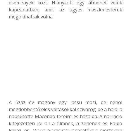
események közt. Hiányzott egy átmenet velük
kapcsolatban, amit az ügyes maszkmesterek
megoldhattak volna.
A Száz év magány egy lassú mozi, de néhol
megdöbbentő éles váltásokkal szivárog be a halál a
napsütötte Macondo tereire és házaiba. A narráció
kifejezetten jól áll a filmnek, a zenének és Paulo
Pérez és María Sarasvati operatőrök mesterien