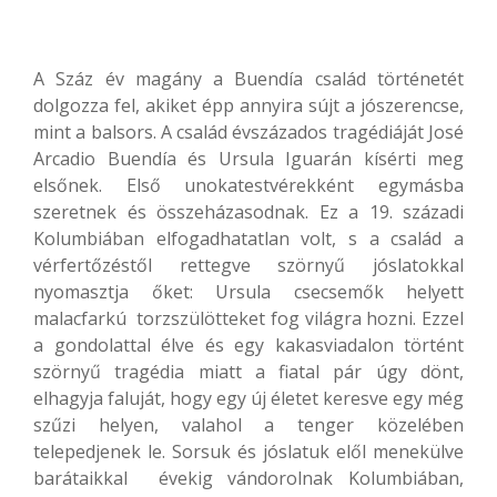
A Száz év magány a Buendía család történetét
dolgozza fel, akiket épp annyira sújt a jószerencse,
mint a balsors. A család évszázados tragédiáját José
Arcadio Buendía és Ursula Iguarán kísérti meg
elsőnek. Első unokatestvérekként egymásba
szeretnek és összeházasodnak. Ez a 19. századi
Kolumbiában elfogadhatatlan volt, s a család a
vérfertőzéstől rettegve szörnyű jóslatokkal
nyomasztja őket: Ursula csecsemők helyett
malacfarkú torzszülötteket fog világra hozni. Ezzel
a gondolattal élve és egy kakasviadalon történt
szörnyű tragédia miatt a fiatal pár úgy dönt,
elhagyja faluját, hogy egy új életet keresve egy még
szűzi helyen, valahol a tenger közelében
telepedjenek le. Sorsuk és jóslatuk elől menekülve
barátaikkal évekig vándorolnak Kolumbiában,