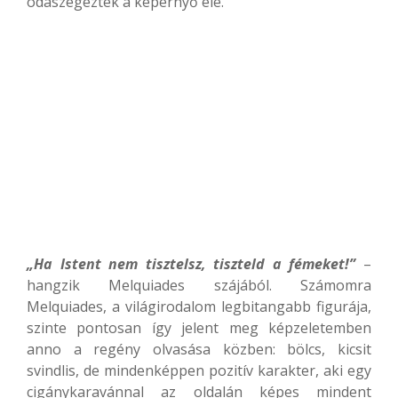
odaszegeztek a képernyő elé.
„Ha Istent nem tisztelsz, tiszteld a fémeket!”
–
hangzik Melquiades szájából. Számomra
Melquiades, a világirodalom legbitangabb figurája,
szinte pontosan így jelent meg képzeletemben
anno a regény olvasása közben: bölcs, kicsit
svindlis, de mindenképpen pozitív karakter, aki egy
cigánykaravánnal az oldalán képes mindent