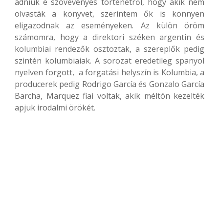
adniuk e szövevényes történetről, hogy akik nem
olvasták a könyvet, szerintem ők is könnyen
eligazodnak az eseményeken. Az külön öröm
számomra, hogy a direktori széken argentin és
kolumbiai rendezők osztoztak, a szereplők pedig
szintén kolumbiaiak. A sorozat eredetileg spanyol
nyelven forgott, a forgatási helyszín is Kolumbia, a
producerek pedig Rodrigo García és Gonzalo García
Barcha, Marquez fiai voltak, akik méltón kezelték
apjuk irodalmi örökét.