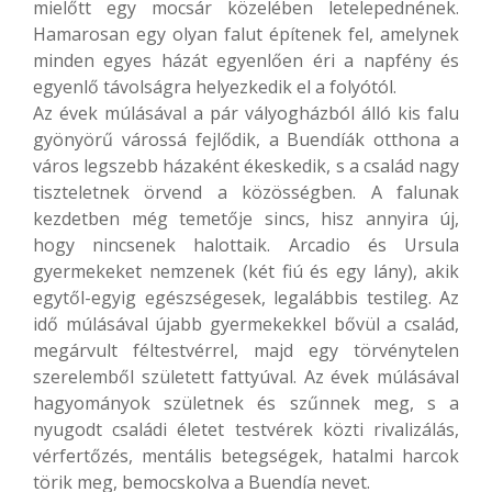
mielőtt egy mocsár közelében letelepednének.
Hamarosan egy olyan falut építenek fel, amelynek
minden egyes házát egyenlően éri a napfény és
egyenlő távolságra helyezkedik el a folyótól.
Az évek múlásával a pár vályogházból álló kis falu
gyönyörű várossá fejlődik, a Buendíák otthona a
város legszebb házaként ékeskedik, s a család nagy
tiszteletnek örvend a közösségben. A falunak
kezdetben még temetője sincs, hisz annyira új,
hogy nincsenek halottaik. Arcadio és Ursula
gyermekeket nemzenek (két fiú és egy lány), akik
egytől-egyig egészségesek, legalábbis testileg. Az
idő múlásával újabb gyermekekkel bővül a család,
megárvult féltestvérrel, majd egy törvénytelen
szerelemből született fattyúval. Az évek múlásával
hagyományok születnek és szűnnek meg, s a
nyugodt családi életet testvérek közti rivalizálás,
vérfertőzés, mentális betegségek, hatalmi harcok
törik meg, bemocskolva a Buendía nevet.