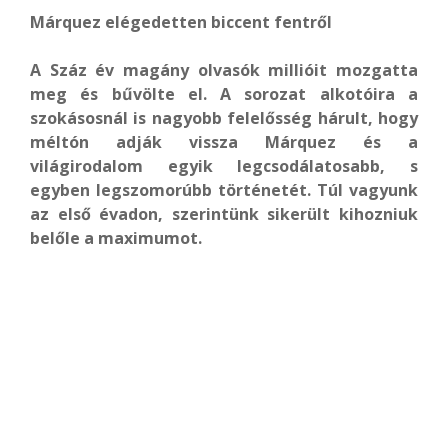
Márquez elégedetten biccent fentről
A Száz év magány olvasók millióit mozgatta
meg és bűvölte el. A sorozat alkotóira a
szokásosnál is nagyobb felelősség hárult, hogy
méltón adják vissza Márquez és a
világirodalom egyik legcsodálatosabb, s
egyben legszomorúbb történetét. Túl vagyunk
az első évadon, szerintünk sikerült kihozniuk
belőle a maximumot.