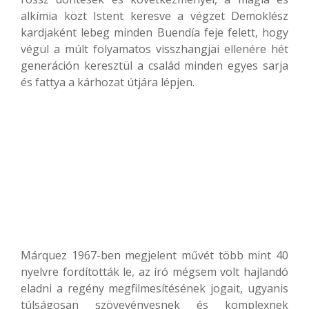
alkímia közt Istent keresve a végzet Demoklész
kardjaként lebeg minden Buendía feje felett, hogy
végül a múlt folyamatos visszhangjai ellenére hét
generáción keresztül a család minden egyes sarja
és fattya a kárhozat útjára lépjen.
Márquez 1967-ben megjelent művét több mint 40
nyelvre fordították le, az író mégsem volt hajlandó
eladni a regény megfilmesítésének jogait, ugyanis
túlságosan szövevényesnek és komplexnek