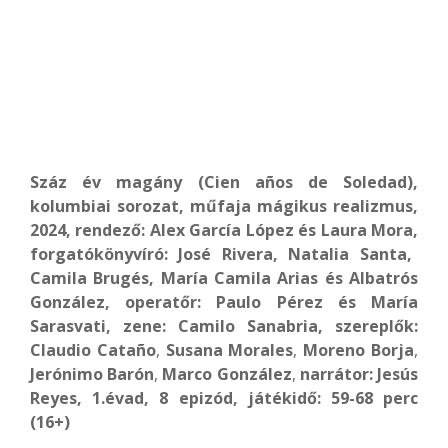
Száz év magány (Cien años de Soledad),
kolumbiai sorozat, műfaja mágikus realizmus,
2024, rendező:
Alex García López és Laura Mora,
forgatókönyvíró:
José Rivera, Natalia Santa,
Camila Brugés, María Camila Arias és Albatrós
González,
operatőr: Paulo Pérez és María
Sarasvati, zene: Camilo Sanabria,
szereplők:
Claudio Cataño
,
Susana Morales
,
Moreno Borja
,
Jerónimo Barón
,
Marco González
,
narrátor:
Jesús
Reyes,
1.évad, 8 epizód, játékidő: 59-68 perc
(16+)