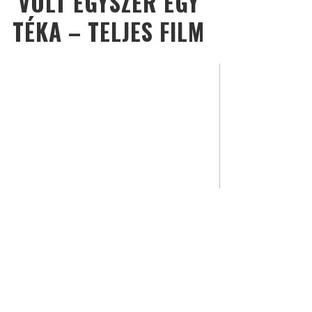
VOLT EGYSZER EGY
TÉKA – TELJES FILM