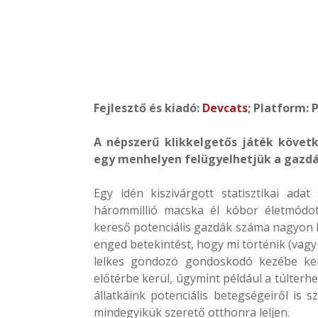
Fejlesztő és kiadó:
Devcats
; Platform: 
A népszerű klikkelgetős játék követ
egy menhelyen felügyelhetjük a gazdá
Egy idén kiszivárgott statisztikai ada
hárommillió macska él kóbor életmódot
kereső potenciális gazdák száma nagyon 
enged betekintést, hogy mi történik (vagy
lelkes gondozó gondoskodó kezébe kerü
előtérbe kerül, úgymint például a túlterhe
állatkáink potenciális betegségeiről is
mindegyikük szerető otthonra leljen.