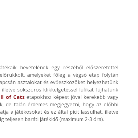
tékaik bevételének egy részéből előszeretettel
előrukkolt, amelyeket főleg a végső etap folytán
kapcsán asztalokat és evőeszközöket helyezhetünk
lletve sokszoros klikkelgetéssel lufikat fújhatunk
ull of Cats
etapokhoz képest jóval kerekebb vagy
nk, de talán érdemes megjegyezni, hogy az előbbi
ja a játékosokat és ez által picit lassulhat, illetve
 teljesen baráti játékidő (maximum 2-3 óra).