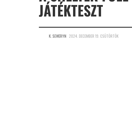
JÁTÉKTESZT
K. SEWERYN
2024. DECEMBER 19. CSÜTÖRTÖK