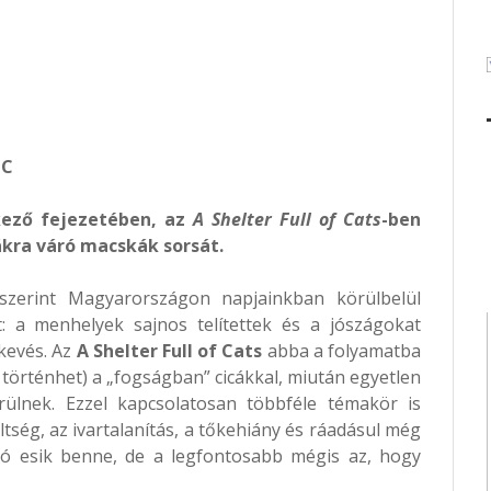
PC
kező fejezetében, az
A Shelter Full of Cats
-ben
kra váró macskák sorsát.
t szerint Magyarországon napjainkban körülbelül
: a menhelyek sajnos telítettek és a jószágokat
kevés. Az
A Shelter Full of Cats
abba a folyamatba
 történhet) a „fogságban” cicákkal, miután egyetlen
lnek. Ezzel kapcsolatosan többféle témakör is
ltség, az ivartalanítás, a tőkehiány és ráadásul még
 szó esik benne, de a legfontosabb mégis az, hogy