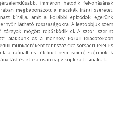
egérzelemdúsabb, immáron hatodik felvonásának
orában megbabonázott a macskák iránti szeretet.
nazt kínálja, amit a korábbi epizódok: egerünk
ernyőn látható rosszaságokra. A legtöbbjük szem
ő tárgyak mögött rejtőzködik el. A sztori szerint
t” alakítunk és a menhely körüli feladatokban
yedüli munkaerőként többszáz cica sorsáért felel. És
zek a rafinált és félelmet nem ismerő szőrmókok
irányítást és irtózatosan nagy kuplerájt csinálnak.