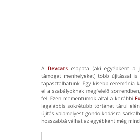
A
Devcats
csapata (aki egyébként a já
támogat menhelyeket) több újítással is 
tapasztalhatunk. Egy kisebb ceremónia 
el a szabályoknak megfelelő sorrendben, i
fel. Ezen momentumok által a korábbi
F
legalábbis sokrétűbb történet tárul elé
újítás valamelyest gondolkodásra sarkalhat
hosszabbá válhat az egyébként még mindig