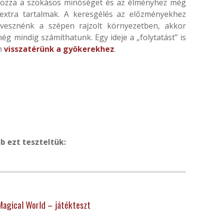
y hozza a szokásos minőséget és az élményhez még
extra tartalmak. A keresgélés az előzményekhez
elvesznénk a szépen rajzolt környezetben, akkor
 mindig számíthatunk. Egy ideje a „folytatást” is
n
visszatérünk a gyökerekhez
.
b ezt teszteltük:
Magical World – játékteszt