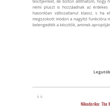
tesztjeinket, de bizton állíthatom, hog
némi pluszt is hozzáadnak az érdekes 
hasonlóan változatlanul klassz, s ha 
megszokott módon a nagyító funkcióra még
belengedték a készítők, aminek apropójá
Legutób
Nikoderiko: The 