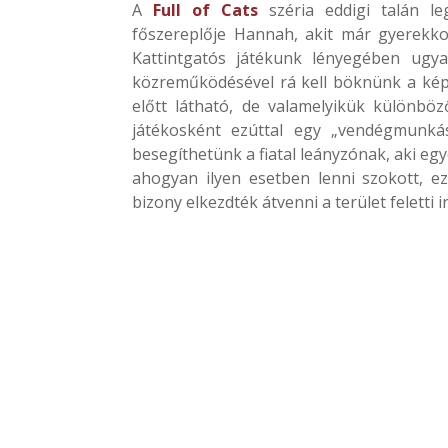
A
Full of Cats
széria eddigi talán l
főszereplője Hannah, akit már gyerekk
Kattintgatós játékunk lényegében ugya
közreműködésével rá kell böknünk a kép
előtt látható, de valamelyikük különböz
játékosként ezúttal egy „vendégmunkás
besegíthetünk a fiatal leányzónak, aki eg
ahogyan ilyen esetben lenni szokott, e
bizony elkezdték átvenni a terület feletti 