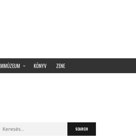
ILMMÚZEUM
KÖNYV
ZENE
Search
for: