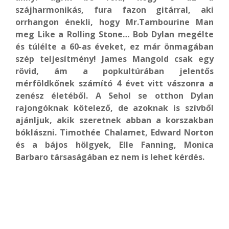
szájharmonikás, fura fazon gitárral, aki
orrhangon énekli, hogy Mr.Tambourine Man
meg Like a Rolling Stone… Bob Dylan megélte
és túlélte a 60-as éveket, ez már önmagában
szép teljesítmény! James Mangold csak egy
rövid, ám a popkultúrában jelentős
mérföldkőnek számító 4 évet vitt vászonra a
zenész életéből. A Sehol se otthon Dylan
rajongóknak kötelező, de azoknak is szívből
ajánljuk, akik szeretnek abban a korszakban
bóklászni. Timothée Chalamet, Edward Norton
és a bájos hölgyek, Elle Fanning, Monica
Barbaro társaságában ez nem is lehet kérdés.