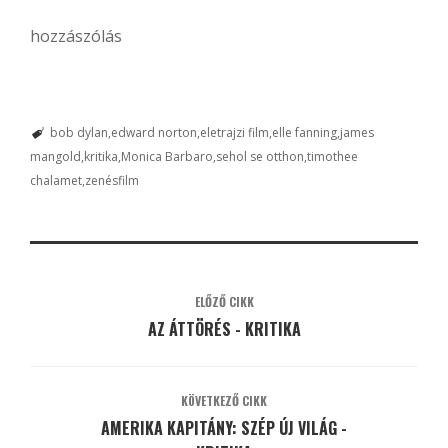
hozzászólás
bob dylan
edward norton
eletrajzi film
elle fanning
james
mangold
kritika
Monica Barbaro
sehol se otthon
timothee
chalamet
zenésfilm
ELŐZŐ CIKK
AZ ÁTTÖRÉS - KRITIKA
KÖVETKEZŐ CIKK
AMERIKA KAPITÁNY: SZÉP ÚJ VILÁG -