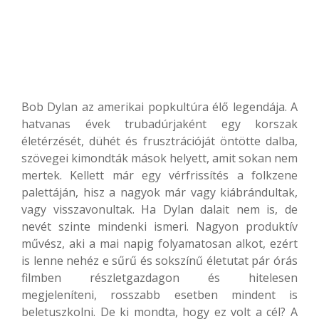
Bob Dylan az amerikai popkultúra élő legendája. A
hatvanas évek trubadúrjaként egy korszak
életérzését, dühét és frusztrációját öntötte dalba,
szövegei kimondták mások helyett, amit sokan nem
mertek. Kellett már egy vérfrissítés a folkzene
palettáján, hisz a nagyok már vagy kiábrándultak,
vagy visszavonultak. Ha Dylan dalait nem is, de
nevét szinte mindenki ismeri. Nagyon produktív
művész, aki a mai napig folyamatosan alkot, ezért
is lenne nehéz e sűrű és sokszínű életutat pár órás
filmben részletgazdagon és hitelesen
megjeleníteni, rosszabb esetben mindent is
beletuszkolni. De ki mondta, hogy ez volt a cél? A