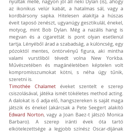
nyúltak mellé, nagyon jól áll neki Dylan (is), ahogy
az ikonikus velúr kabát, a hatalmas sál, vagy a
kordbársony sapka. Hitelesen alakítja a húszas
éveit taposó zenészt, ugyanúgy gesztikulál, énekel,
motyog, mint Bob Dylan. Még a nazális hang is
megvan és a cigarettát is pont olyan esetlenül
tartja. Lényéből árad a szabadság, a különcség, egy
pózoktól mentes, öntörvényű figura, aki mintha
valami vurstliból tévedt volna New Yorkba.
Művészetében és magánéletében képtelen volt
kompromisszumokat kötni, s néha úgy tűnik,
szeretni is.
Timothée Chalamet
éveket szentelt e szerep
csiszolásával, játéka ismét tökéletes method acting.
A dalokat is ő adja elő, hangszereken is saját maga
játszik és énekel (akárcsak a Pete Seegert alakító
Edward Norton
, vagy a Joan Baez-t játszó Monica
Barbaro). A szerep iránti évek óta tartó
elkötelezettsége a legjobb színész Oscar-díjának