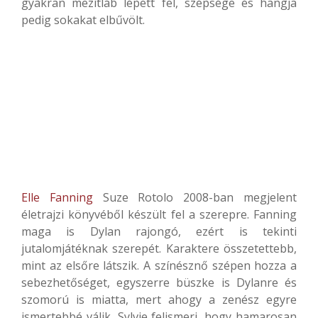
gyakran mezítláb lépett fel, szépsége és hangja
pedig sokakat elbűvölt.
Elle Fanning
Suze Rotolo 2008-ban megjelent
életrajzi könyvéből készült fel a szerepre. Fanning
maga is Dylan rajongó, ezért is tekinti
jutalomjátéknak szerepét. Karaktere összetettebb,
mint az elsőre látszik. A színésznő szépen hozza a
sebezhetőséget, egyszerre büszke is Dylanre és
szomorú is miatta, mert ahogy a zenész egyre
ismertebbé válik, Sylvie felismeri, hogy hamarosan