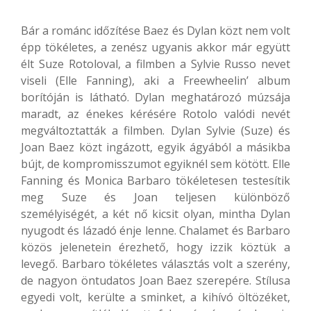
Bár a románc időzítése Baez és Dylan közt nem volt
épp tökéletes, a zenész ugyanis akkor már együtt
élt Suze Rotoloval, a filmben a Sylvie Russo nevet
viseli (Elle Fanning), aki a Freewheelin’ album
borítóján is látható. Dylan meghatározó múzsája
maradt, az énekes kérésére Rotolo valódi nevét
megváltoztatták a filmben. Dylan Sylvie (Suze) és
Joan Baez közt ingázott, egyik ágyából a másikba
bújt, de kompromisszumot egyiknél sem kötött. Elle
Fanning és Monica Barbaro tökéletesen testesítik
meg Suze és Joan teljesen különböző
személyiségét, a két nő kicsit olyan, mintha Dylan
nyugodt és lázadó énje lenne. Chalamet és Barbaro
közös jelenetein érezhető, hogy izzik köztük a
levegő. Barbaro tökéletes választás volt a szerény,
de nagyon öntudatos Joan Baez szerepére. Stílusa
egyedi volt, kerülte a sminket, a kihívó öltözéket,