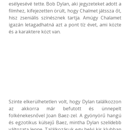
esélyesévé tette. Bob Dylan, aki jegyzeteket adott a
filmhez, kifejezetten örült, hogy Chalmet játssza őt,
hisz zseniális színésznek tartja. Amúgy Chalamet
igazán letagadhatná azt a pont tíz évet, ami közte
és a karaktere közt van.
Szinte elkerülhetetlen volt, hogy Dylan találkozzon
az akkorra már befutott és ünnepelt
folkénekesnővel Joan Baez-zel. A gyönyörű hangú
és egzotikus külsejű Baez, mintha Dylan szelídebb
változata lenne. Találkozásuk egy helyi kis klubban