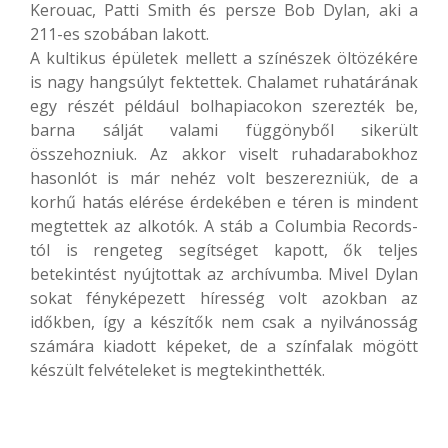
Kerouac, Patti Smith és persze Bob Dylan, aki a
211-es szobában lakott.
A kultikus épületek mellett a színészek öltözékére
is nagy hangsúlyt fektettek. Chalamet ruhatárának
egy részét például bolhapiacokon szerezték be,
barna sálját valami függönyből sikerült
összehozniuk. Az akkor viselt ruhadarabokhoz
hasonlót is már nehéz volt beszerezniük, de a
korhű hatás elérése érdekében e téren is mindent
megtettek az alkotók. A stáb a Columbia Records-
tól is rengeteg segítséget kapott, ők teljes
betekintést nyújtottak az archívumba. Mivel Dylan
sokat fényképezett híresség volt azokban az
időkben, így a készítők nem csak a nyilvánosság
számára kiadott képeket, de a színfalak mögött
készült felvételeket is megtekinthették.