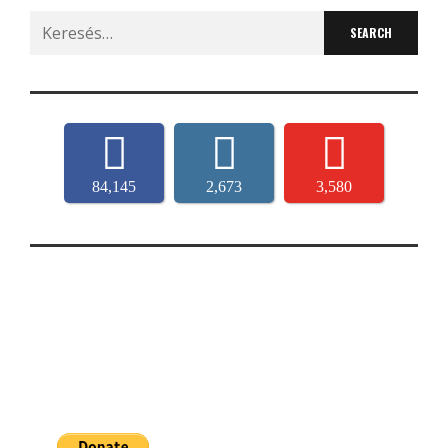
Search
for:
84,145
2,673
3,580