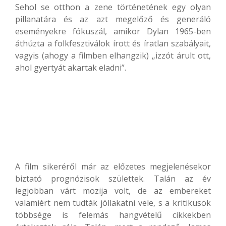
Sehol se otthon a zene történetének egy olyan
pillanatára és az azt megelőző és generáló
eseményekre fókuszál, amikor Dylan 1965-ben
áthúzta a folkfesztiválok írott és íratlan szabályait,
vagyis (ahogy a filmben elhangzik) „izzót árult ott,
ahol gyertyát akartak eladni”.
A film sikeréről már az előzetes megjelenésekor
biztató prognózisok születtek. Talán az év
legjobban várt mozija volt, de az embereket
valamiért nem tudták jóllakatni vele, s a kritikusok
többsége is felemás hangvételű cikkekben