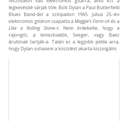
fesztiválon vált elektromos gitárra, ahol ezt a
legkevésbé várják tőle. Bob Dylan a Paul Butterfield
Blues Band-del a színpadon 1965. július 25.-én
elektromos gitáron csapatta a
Maggie’s Farm
-ot és a
Like a Rolling Ston
e-t. Nem érdekelte, hogy a
rajongói, a lemezkiadók, Seeger, vagy Baez
árulónak tartják-e. Talán ez a legjobb példa arra,
hogy Dylan sohasem a közízlést akarta kiszolgálni.