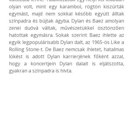
olyan volt, mint egy karambol, rögtön kiszúrták
egymást, majd nem sokkal később együtt álltak
színpadra és bújtak ágyba. Dylan és Baez amolyan
zenei duóvá váltak, művészetükkel ösztönzően
hatottak egymásra. Sokak szerint Baez ihlette az
egyik legpopulárisabb Dylan dalt, az 1965-ös Like a
Rolling Stone-t. De Baez nemcsak ihletet, hatalmas
lökést is adott Dylan karrierjének főként azzal,
hogy a koncertjein Dylan dalait is eljátszotta,
gyakran a színpadra is hívta.