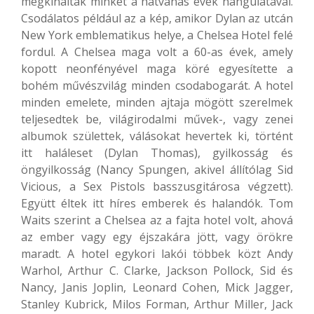
megkínáltak minket a hatvanas évek hangulatával.
Csodálatos például az a kép, amikor Dylan az utcán
New York emblematikus helye, a Chelsea Hotel felé
fordul. A Chelsea maga volt a 60-as évek, amely
kopott neonfényével maga köré egyesítette a
bohém művészvilág minden csodabogarát. A hotel
minden emelete, minden ajtaja mögött szerelmek
teljesedtek be, világirodalmi művek-, vagy zenei
albumok születtek, válásokat hevertek ki, történt
itt haláleset (Dylan Thomas), gyilkosság és
öngyilkosság (Nancy Spungen, akivel állítólag Sid
Vicious, a Sex Pistols basszusgitárosa végzett).
Együtt éltek itt híres emberek és halandók. Tom
Waits szerint a Chelsea az a fajta hotel volt, ahová
az ember vagy egy éjszakára jött, vagy örökre
maradt. A hotel egykori lakói többek közt Andy
Warhol, Arthur C. Clarke, Jackson Pollock, Sid és
Nancy, Janis Joplin, Leonard Cohen, Mick Jagger,
Stanley Kubrick, Milos Forman, Arthur Miller, Jack