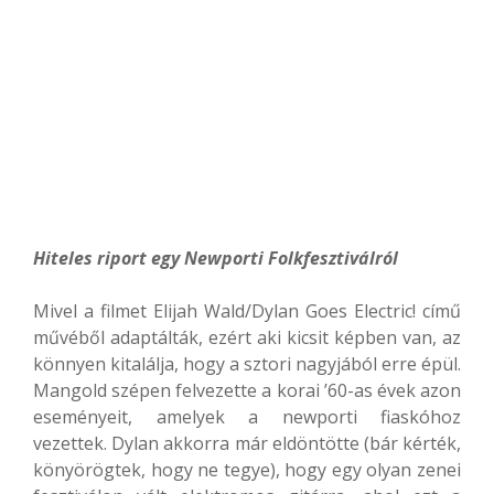
Hiteles riport egy Newporti Folkfesztiválról
Mivel a filmet Elijah Wald/Dylan Goes Electric! című
művéből adaptálták, ezért aki kicsit képben van, az
könnyen kitalálja, hogy a sztori nagyjából erre épül.
Mangold szépen felvezette a korai ’60-as évek azon
eseményeit, amelyek a newporti fiaskóhoz
vezettek. Dylan akkorra már eldöntötte (bár kérték,
könyörögtek, hogy ne tegye), hogy egy olyan zenei