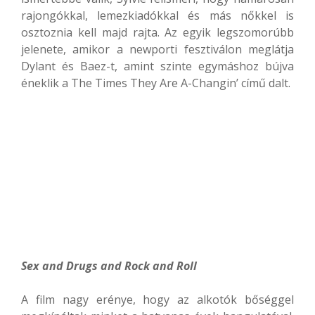
rajongókkal, lemezkiadókkal és más nőkkel is
osztoznia kell majd rajta. Az egyik legszomorúbb
jelenete, amikor a newporti fesztiválon meglátja
Dylant és Baez-t, amint szinte egymáshoz bújva
éneklik a The Times They Are A-Changin’ című dalt.
Sex and Drugs and Rock and Roll
A film nagy erénye, hogy az alkotók bőséggel