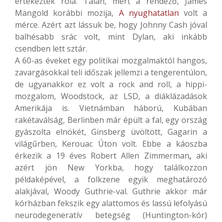
értekeztek róla. Talán, mert a rendező, James
Mangold korábbi mozija,
A nyughatatlan
volt a
mérce. Azért azt lássuk be, hogy Johnny Cash jóval
balhésabb srác volt, mint Dylan, aki inkább
csendben lett sztár.
A 60-as éveket egy politikai mozgalmaktól hangos,
zavargásokkal teli időszak jellemzi a tengerentúlon,
de ugyanakkor ez volt a rock and roll, a hippi-
mozgalom, Woodstock, az LSD, a diáklázadások
Amerikája is. Vietnámban háború, Kubában
rakétaválság, Berlinben már épült a fal, egy ország
gyászolta elnökét, Ginsberg üvöltött, Gagarin a
világűrben, Kerouac Úton volt. Ebbe a káoszba
érkezik a 19 éves Robert Allen Zimmerman
,
aki
azért jön New Yorkba, hogy találkozzon
példaképével, a folkzene egyik meghatározó
alakjával, Woody Guthrie-val. Guthrie akkor már
kórházban fekszik egy alattomos és lassú lefolyású
neurodegeneratív betegség (Huntington-kór)