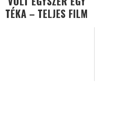
VOLT EGYSZER EGY
TÉKA – TELJES FILM