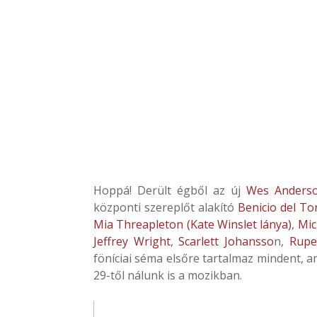
Hoppá! Derült égből az új
Wes Anders
központi szereplőt alakító
Benicio del To
Mia Threapleton (Kate Winslet lánya)
,
Mic
Jeffrey Wright
,
Scarlett Johansso
n,
Rupe
föníciai séma elsőre tartalmaz mindent, 
29-től nálunk is a mozikban.