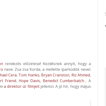
on
rendezés előzetese! Kezdésnek annyit, hogy a
ro
neve: Zsa-zsa Korda, a mellette iparkodók nevei:
hael Cera
,
Tom Hanks
,
Bryan Cranston
,
Riz Ahmed
,
rt Friend
,
Hope Davis,
Benedict Cumberbatch
… A
ami
a direktor úr filmjeit
jellemzi. A jó hír, hogy május