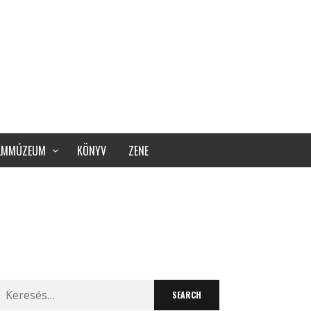
ILMMÚZEUM
KÖNYV
ZENE
Search
for: