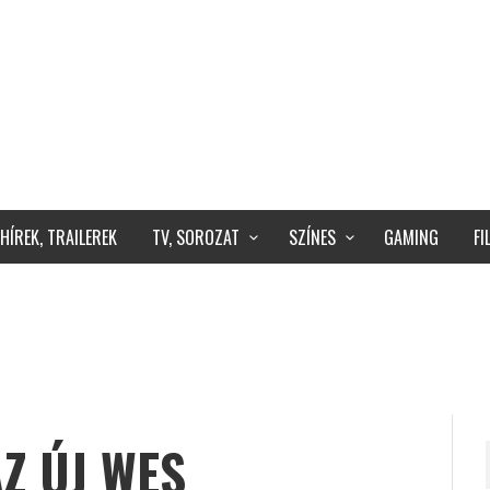
HÍREK, TRAILEREK
TV, SOROZAT
SZÍNES
GAMING
F
Z ÚJ WES