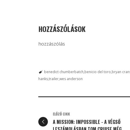
HOZZÁSZÓLÁSOK
hozzászólás
benedict chumberbatch
benicio del toro
bryan cran
hanks
trailer
wes anderson
ELŐZŐ CIKK
A MISSION: IMPOSSIBLE - A VÉGSŐ
LESZÁMOLÁSBAN TOM CRUISE MÉG