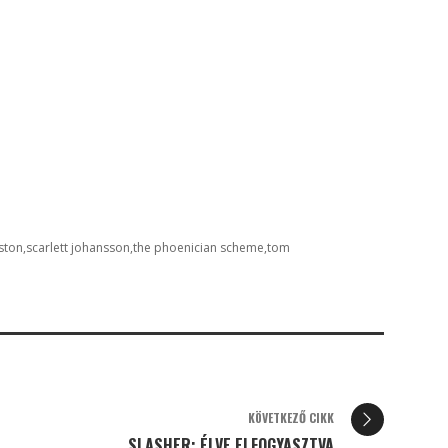
ston
scarlett johansson
the phoenician scheme
tom
KÖVETKEZŐ CIKK
SLASHER: ÉLVE ELFOGYASZTVA