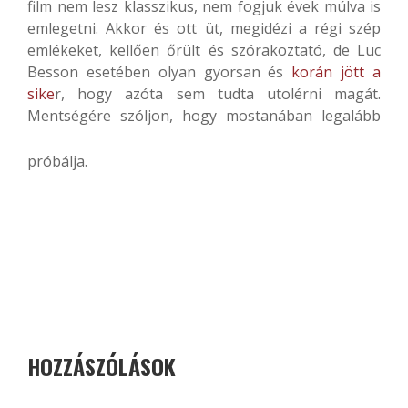
film nem lesz klasszikus, nem fogjuk évek múlva is
emlegetni. Akkor és ott üt, megidézi a régi szép
emlékeket, kellően őrült és szórakoztató, de Luc
Besson esetében olyan gyorsan és
korán jött a
sike
r, hogy azóta sem tudta utolérni magát.
Mentségére szóljon, hogy mostanában legalább
próbálja.
HOZZÁSZÓLÁSOK