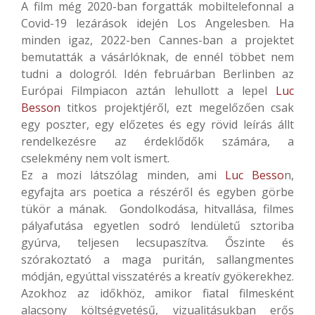
A film még 2020-ban forgatták mobiltelefonnal a
Covid-19 lezárások idején Los Angelesben. Ha
minden igaz, 2022-ben Cannes-ban a projektet
bemutatták a vásárlóknak, de ennél többet nem
tudni a dologról. Idén februárban Berlinben az
Európai Filmpiacon aztán lehullott a lepel
Luc
Besson
titkos projektjéről, ezt megelőzően csak
egy poszter, egy előzetes és egy rövid leírás állt
rendelkezésre az érdeklődők számára, a
cselekmény nem volt ismert.
Ez a mozi látszólag minden, ami
Luc Besso
n,
egyfajta ars poetica a részéről és egyben görbe
tükör a mának. Gondolkodása, hitvallása, filmes
pályafutása egyetlen sodró lendületű sztoriba
gyúrva, teljesen lecsupaszítva. Őszinte és
szórakoztató a maga puritán, sallangmentes
módján, egyúttal visszatérés a kreatív gyökerekhez.
Azokhoz az időkhöz, amikor fiatal filmesként
alacsony költségvetésű, vizualitásukban erős