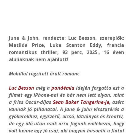
June & John, rendezte: Luc Besson, szereplők:
Matilda Price, Luke Stanton Eddy, francia
romantikus thriller, 93 perc, 2025., 16 éven
aluliaknak nem ajánlott!
Mobillal rögzített őrült románc
Luc Besson
még a
pandémia
idején forgatta ezt a
filmet egy iPhone-nal és bár nem lett olyan, mint
a friss Oscar-díjas
Sean Baker
Tangerine-je,
azért
vannak jó pillanatai. A June & John visszatérés a
gyökerekhez, egyszerű, olcsó, látványos és kreatív,
de egy idő után csak arra fogunk emlékezni, hogy
volt benne egy jó csaj, aki nagyon hasonlít a fiatal