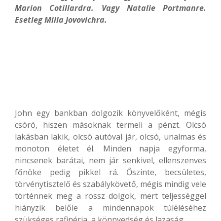
Marion Cotillardra. Vagy Natalie Portmanre.
Esetleg Milla Jovovichra.
John egy bankban dolgozik könyvelőként, mégis
csóró, hiszen másoknak termeli a pénzt. Olcsó
lakásban lakik, olcsó autóval jár, olcsó, unalmas és
monoton életet él. Minden napja egyforma,
nincsenek barátai, nem jár senkivel, ellenszenves
főnöke pedig pikkel rá. Őszinte, becsületes,
törvénytisztelő és szabálykövető, mégis mindig vele
történnek meg a rossz dolgok, mert teljességgel
hiányzik belőle a mindennapok túléléséhez
szükséges rafinéria, a könnyedség és lazaság.