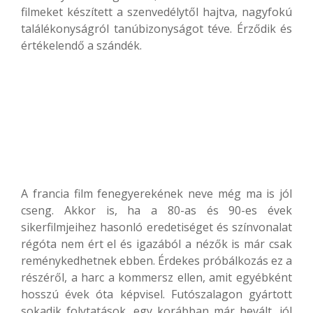
filmeket készített a szenvedélytől hajtva, nagyfokú
találékonyságról tanúbizonyságot téve. Érződik és
értékelendő a szándék.
A francia film fenegyerekének neve még ma is jól
cseng. Akkor is, ha a 80-as és 90-es évek
sikerfilmjeihez hasonló eredetiséget és színvonalat
régóta nem ért el és igazából a nézők is már csak
reménykedhetnek ebben. Érdekes próbálkozás ez a
részéről, a harc a kommersz ellen, amit egyébként
hosszú évek óta képvisel. Futószalagon gyártott
sokadik folytatások, egy korábban már bevált, jól