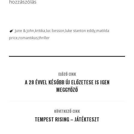
hozzászólás
June & John
kritika
luc besson
luke stanton eddy
matilda
price
romantikus
thriller
ELŐZŐ CIKK
A 28 ÉVVEL KÉSŐBB ÚJ ELŐZETESE IS IGEN
MEGGYŐZŐ
KÖVETKEZŐ CIKK
TEMPEST RISING – JÁTÉKTESZT