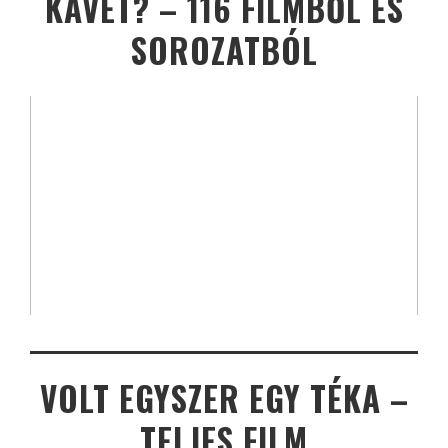
KÁVÉT? – 116 FILMBŐL ÉS
SOROZATBÓL
VOLT EGYSZER EGY TÉKA –
TELJES FILM