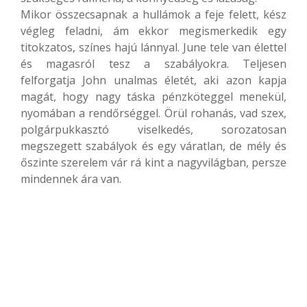
Mikor összecsapnak a hullámok a feje felett, kész
végleg feladni, ám ekkor megismerkedik egy
titokzatos, színes hajú lánnyal. June tele van élettel
és magasról tesz a szabályokra. Teljesen
felforgatja John unalmas életét, aki azon kapja
magát, hogy nagy táska pénzköteggel menekül,
nyomában a rendőrséggel. Örül rohanás, vad szex,
polgárpukkasztó viselkedés, sorozatosan
megszegett szabályok és egy váratlan, de mély és
őszinte szerelem vár rá kint a nagyvilágban, persze
mindennek ára van.